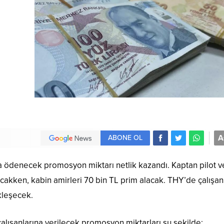
A
ABONE OL
a ödenecek promosyon miktarı netlik kazandı. Kaptan pilot v
cakken, kabin amirleri 70 bin TL prim alacak. THY’de çalışan
kleşecek.
lışanlarına verilecek promosyon miktarları şu şekilde;