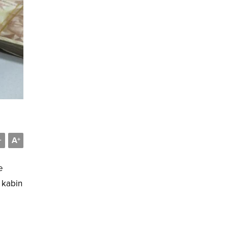
A
-
+
e
 kabin