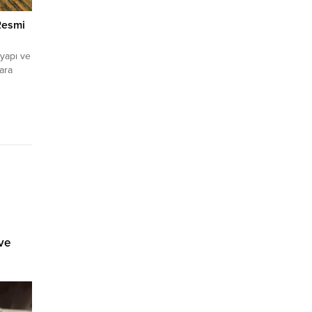
 Resmi
 yapı ve
lara
ve