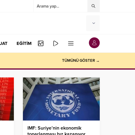
UAT
EĞİTİM
TÜMÜNÜ GÖSTER →
IMF: Suriye’nin ekonomik
toparlanması hız kazanıyor