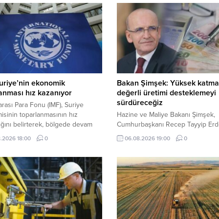
uriye’nin ekonomik
Bakan Şimşek: Yüksek katma
anması hız kazanıyor
değerli üretimi desteklemeyi
sürdüreceğiz
arası Para Fonu (IMF), Suriye
sinin toparlanmasının hız
Hazine ve Maliye Bakanı Şimşek,
ğını belirterek, bölgede devam
Cumhurbaşkanı Recep Tayyip Erd
atışmalara rağmen ekonominin bu
liderliğinde verimliliği artıran, yük
.2026 18:00
0
06.08.2026 19:00
0
t haneli büyümesinin beklendiğini
katma değerli üretimi destekleyen
makroekonomik istikrarı güçlendi
politikaların uygulanmaya devam
edeceğini belirtti.