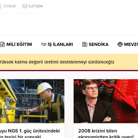
ÜYELİK
İLETİŞİM
MİLİ EĞİTİM
İŞ İLANLARI
SENDİKA
MEVZ
 ekonomik toparlanması hız kazanıyor
yu NGS 1. güç ünitesindeki
2008 krizini bilen
in tesisi bir sonraki
ekonomistten kritik uyarı!