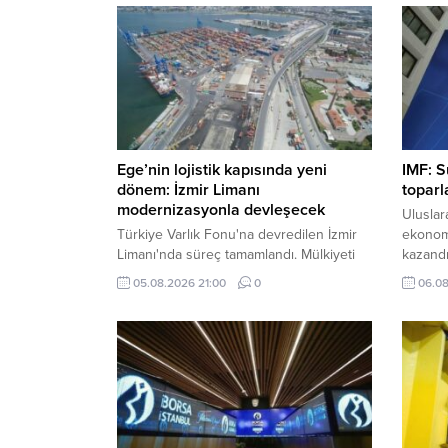
Ege’nin lojistik kapısında yeni
IMF: S
dönem: İzmir Limanı
toparl
modernizasyonla devleşecek
Uluslar
Türkiye Varlık Fonu'na devredilen İzmir
ekonomi
Limanı'nda süreç tamamlandı. Mülkiyeti
kazandı
kamuda kalacak dev tesis, Alport
eden ç
05.08.2026 21:00
0
06.08
işletmeciliği ve kapsamlı modernizasyon
yıl çif
yatırımlarıyla küresel lojistik merkezine
bildirdi.
dönüşecek.