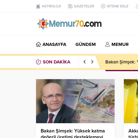
ASTROLOJİ
GAZETELER
SİTENE EKLE
ANASAYFA
GÜNDEM
MEMUR
SON DAKİKA
IMF: Suriye’nin
Bakan Şimşek: Yüksek katma
Akku
değerli üretimi desteklemeyi
türb