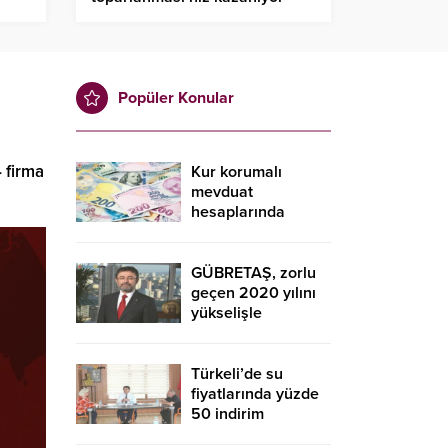
Popüler Konular
 firma
Kur korumalı
mevduat
hesaplarında
düşüş sürdü
GÜBRETAŞ, zorlu
geçen 2020 yılını
yükselişle
tamamladı
Türkeli’de su
fiyatlarında yüzde
50 indirim