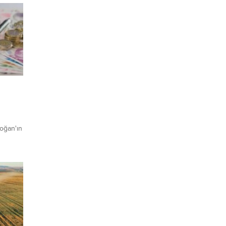
oğan'ın
sek
 ve
ren