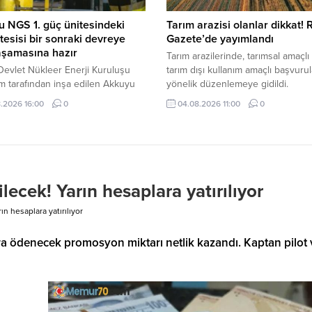
 NGS 1. güç ünitesindeki
Tarım arazisi olanlar dikkat!
 tesisi bir sonraki devreye
Gazete’de yayımlandı
aşamasına hazır
Tarım arazilerinde, tarımsal amaçlı
evlet Nükleer Enerji Kuruluşu
tarım dışı kullanım amaçlı başvuru
 tarafından inşa edilen Akkuyu
yönelik düzenlemeye gidildi.
 Güç Santralinin (NGS) 1. güç
.2026 16:00
0
04.08.2026 11:00
0
ndeki türbin tesisi sistemlerinin
lmaya hazır hale geldiğini
n kritik test başarıyla yürütüldü.
ecek! Yarın hesaplara yatırılıyor
n hesaplara yatırılıyor
ra ödenecek promosyon miktarı netlik kazandı. Kaptan pilot 