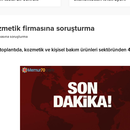
reye alma aşamasına hazır
Çöküş kapıda
zmetik firmasına soruşturma
masına soruşturma
toplantıda, kozmetik ve kişisel bakım ürünleri sektöründen 4