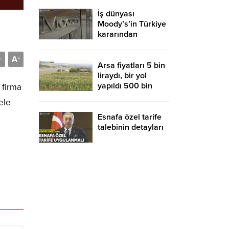
İş dünyası
Moody’s’in Türkiye
kararından
memnun
A
-
+
Arsa fiyatları 5 bin
liraydı, bir yol
yapıldı 500 bin
 firma
liraya uçtu
 ele
Esnafa özel tarife
talebinin detayları