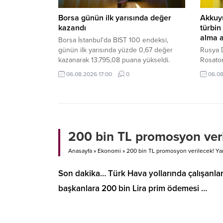
Borsa günün ilk yarısında değer
Akkuyu
kazandı
türbin
alma 
Borsa İstanbul'da BIST 100 endeksi,
günün ilk yarısında yüzde 0,67 değer
Rusya D
kazanarak 13.795,08 puana yükseldi.
Rosatom
Nükleer
06.08.2026 17:00
0
06.08
ünitesi
buhar a
göstere
200 bin TL promosyon veril
Anasayfa
»
Ekonomi
»
200 bin TL promosyon verilecek! Yarı
Son dakika… Türk Hava yollarında çalışanla
başkanlara 200 bin Lira prim ödemesi …