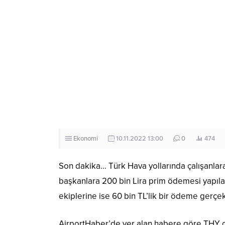
Ekonomi
10.11.2022 13:00
0
474
Son dakika… Türk Hava yollarında çalışanlar
başkanlara 200 bin Lira prim ödemesi yapıla
ekiplerine ise 60 bin TL’lik bir ödeme gerçe
AirportHaber’de yer alan habere göre THY ça