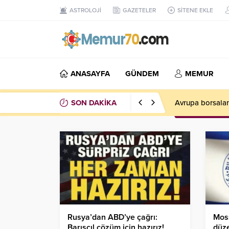
ASTROLOJİ
GAZETELER
SİTENE EKLE
ANASAYFA
GÜNDEM
MEMUR
SON DAKİKA
Avrupa borsaları
Rusya’dan ABD’ye çağrı:
Moss
Barışçıl çözüm için hazırız!
düze