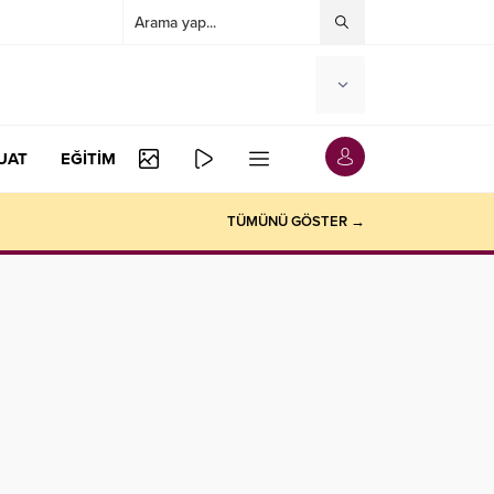
UAT
EĞİTİM
TÜMÜNÜ GÖSTER →