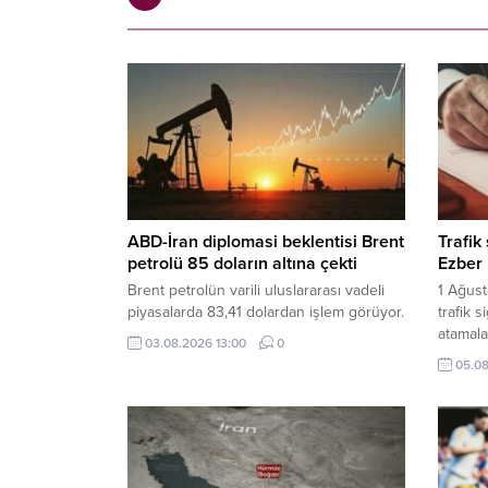
ABD-İran diplomasi beklentisi Brent
Trafik
petrolü 85 doların altına çekti
Ezber 
Brent petrolün varili uluslararası vadeli
1 Ağust
piyasalarda 83,41 dolardan işlem görüyor.
trafik 
atamala
03.08.2026 13:00
0
yapılac
05.08
hasarla
zorunlu