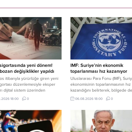
 sigortasında yeni dönem!
IMF: Suriye’nin ekonomik
bozan değişiklikler yapıldı
toparlanması hız kazanıyor
os itibarıyla yürürlüğe giren yeni
Uluslararası Para Fonu (IMF), Suri
sigortası düzenlemesiyle eksper
ekonomisinin toparlanmasının hız
rı dijital sistem üzerinden
kazandığını belirterek, bölgede 
ak, 40 bin TL üzerindeki
eden çatışmalara rağmen ekonom
.2026 18:00
0
06.08.2026 18:00
0
rda bağımsız eksper incelemesi
yıl çift haneli büyümesinin beklend
 olacak.
bildirdi.