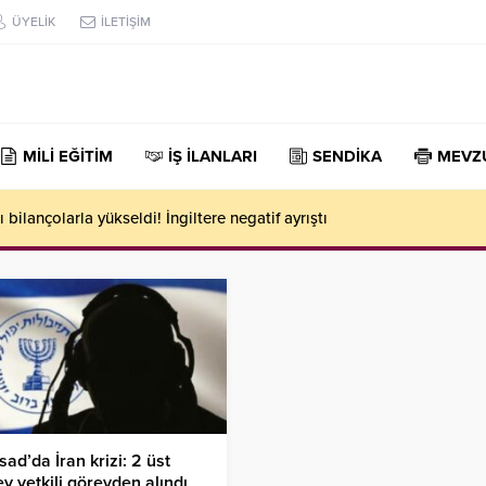
ÜYELİK
İLETİŞİM
MİLİ EĞİTİM
İŞ İLANLARI
SENDİKA
MEVZ
 bilançolarla yükseldi! İngiltere negatif ayrıştı
ad’da İran krizi: 2 üst
y yetkili görevden alındı