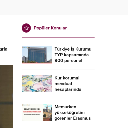
Popüler Konular
arla
Türkiye İş Kurumu
TYP kapsamında
900 personel
alacak! İŞKUR TYP
başvurusu nasıl
yapılır?
Kur korumalı
mevduat
hesaplarında
düşüş sürdü
Memurken
yükseköğretim
görenler Erasmus
kapsamında