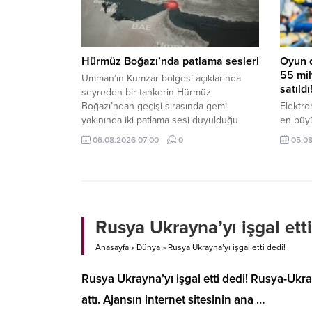
Hürmüz Boğazı’nda patlama sesleri
Oyun 
55 mil
Umman’ın Kumzar bölgesi açıklarında
satıldı
seyreden bir tankerin Hürmüz
Boğazı’ndan geçişi sırasında gemi
Elektro
yakınında iki patlama sesi duyulduğu
en büyü
bildirildi.
(EA), 5
06.08.2026 07:00
0
05.08
anlaşma
devre ö
Rusya Ukrayna’yı işgal etti
Anasayfa
»
Dünya
»
Rusya Ukrayna’yı işgal etti dedi!
Rusya Ukrayna’yı işgal etti dedi! Rusya-Uk
attı. Ajansın internet sitesinin ana …