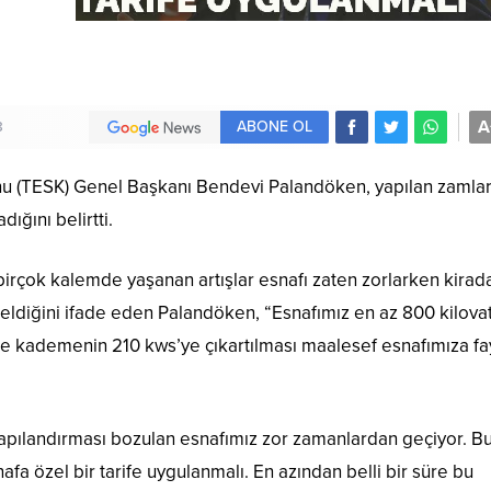
A
ABONE OL
8
nu (TESK) Genel Başkanı Bendevi Palandöken, yapılan zamlar
ığını belirtti.
irçok kalemde yaşanan artışlar esnafı zaten zorlarken kirad
eldiğini ifade eden Palandöken, “Esnafımız en az 800 kilova
fede kademenin 210 kws’ye çıkartılması maalesef esnafımıza f
apılandırması bozulan esnafımız zor zamanlardan geçiyor. B
afa özel bir tarife uygulanmalı. En azından belli bir süre bu