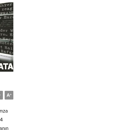
A
-
+
imza
24
anın