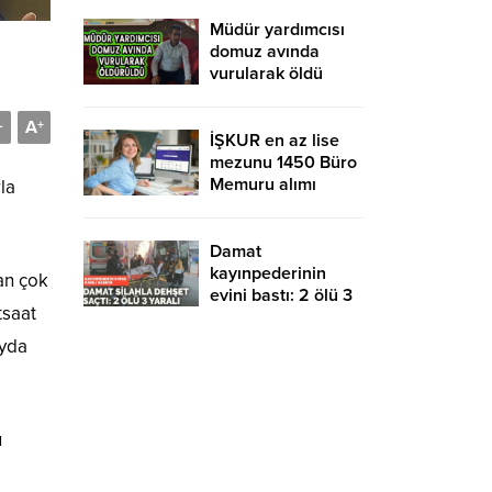
yurtdışına gidebilir
mi?
Müdür yardımcısı
domuz avında
vurularak öldü
A
-
+
İŞKUR en az lise
mezunu 1450 Büro
Memuru alımı
la
devam ediyor!
KPSS şartsız ve
sınavsız başvuru
Damat
kayınpederinin
an çok
evini bastı: 2 ölü 3
tsaat
yaralı
ayda
u