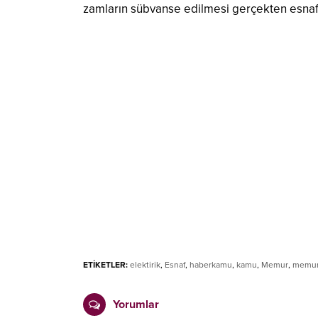
zamların sübvanse edilmesi gerçekten esnafı
ETİKETLER:
elektirik
,
Esnaf
,
haberkamu
,
kamu
,
Memur
,
memu
Yorumlar