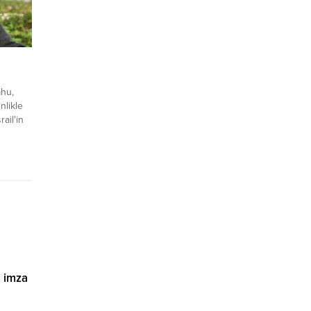
n
ahu,
nlikle
rail'in
su
a imza