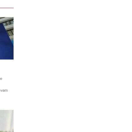
ye
devam
inin bu
iğini