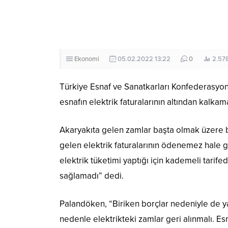
Ekonomi
05.02.2022 13:22
0
2.57
Türkiye Esnaf ve Sanatkarları Konfederasyo
esnafın elektrik faturalarının altından kalkamad
Akaryakıta gelen zamlar başta olmak üzere b
gelen elektrik faturalarının ödenemez hale g
elektrik tüketimi yaptığı için kademeli tari
sağlamadı” dedi.
Palandöken, “Biriken borçlar nedeniyle de y
nedenle elektrikteki zamlar geri alınmalı. Esn