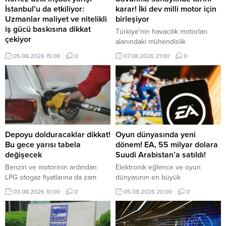
İstanbul’u da etkiliyor:
karar! İki dev milli motor için
Uzmanlar maliyet ve nitelikli
birleşiyor
iş gücü baskısına dikkat
Türkiye'nin havacılık motorları
çekiyor
alanındaki mühendislik
Körfez ülkelerinde hızlanan otel,
kapasitesini daha etkin
05.08.2026 15:00
0
07.08.2026 21:00
0
konut ve karma kullanım projeleri,
değerlendirmek, geliştirme
yalnızca bölgesel bir yatırım
süreçlerini hızlandırmak ve
hareketi olarak değil, Türkiye’deki
uzmanlaşmayı güçlendirmek
inşaat ekosistemini de etkileyen
amacıyla önemli bir yeniden
yeni bir dalga olarak
yapılanma hayata geçiriliyor.
değerlendiriliyor.
Depoyu dolduracaklar dikkat!
Oyun dünyasında yeni
Bu gece yarısı tabela
dönem! EA, 55 milyar dolara
değişecek
Suudi Arabistan’a satıldı!
Benzin ve motorinin ardından
Elektronik eğlence ve oyun
LPG otogaz fiyatlarına da zam
dünyasının en büyük
geliyor. 4 Ağustos gece
aktörlerinden Electronic Arts (EA),
03.08.2026 10:00
0
05.08.2026 20:00
0
yarısından itibaren geçerli olacak
55 milyar dolarlık devasa bir
2 lira 45 kuruşluk artışla birlikte,
anlaşmayla borsaya veda ederek
LPG'li araç sahiplerinin depo
kapalı devre özel bir şirkete