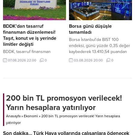
dolum maliyetleri yükselecek.
dönüştü.
BDDK’dan tasarruf
Borsa günü düşüşle
finansman düzenlemesi!
tamamladı
Taşıt, konut ve iş yerinde
Borsa İstanbul'da BIST 100
limitler değişti
endeksi, günü yüzde 0,35 değer
BDDK, tasarruf finansman
kaybederek 13.410,54 puandan
şirketlerine yönelik yeni kuralları
tamamladı.
07.08.2026 22:00
0
03.08.2026 20:00
0
açıkladı. Bir kişi aynı şirketle en
fazla 2 sözleşme yapabilecek,
taşıtta üst limit 6.25 milyon TL,
konut veya çatılı iş yerinde 62.5
milyon TL olacak.
200 bin TL promosyon verilecek!
Yarın hesaplara yatırılıyor
Anasayfa
»
Ekonomi
»
200 bin TL promosyon verilecek! Yarın hesaplara
yatırılıyor
Son dakika… Türk Hava yollarında çalışanlara ödenecek