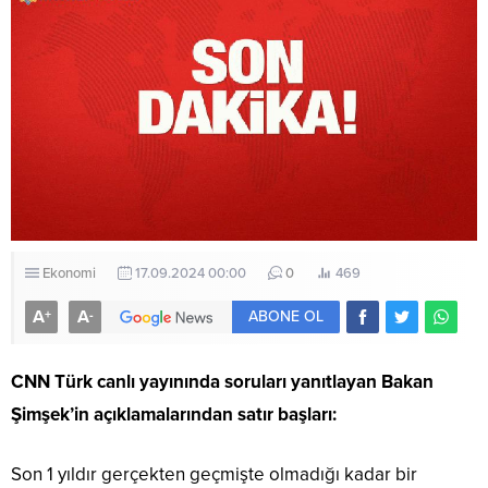
Ekonomi
17.09.2024 00:00
0
469
A
A
+
-
ABONE OL
CNN Türk canlı yayınında soruları yanıtlayan Bakan
Şimşek’in açıklamalarından satır başları:
Son 1 yıldır gerçekten geçmişte olmadığı kadar bir