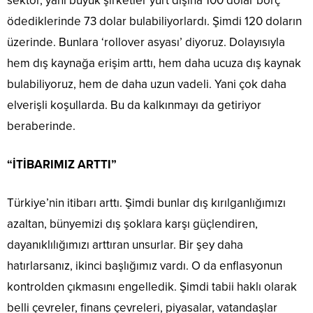
sektör, yani büyük şirketler yurt dışına 100 dolar borç
ödediklerinde 73 dolar bulabiliyorlardı. Şimdi 120 doların
üzerinde. Bunlara ‘rollover asyası’ diyoruz. Dolayısıyla
hem dış kaynağa erişim arttı, hem daha ucuza dış kaynak
bulabiliyoruz, hem de daha uzun vadeli. Yani çok daha
elverişli koşullarda. Bu da kalkınmayı da getiriyor
beraberinde.
“İTİBARIMIZ ARTTI”
Türkiye’nin itibarı arttı. Şimdi bunlar dış kırılganlığımızı
azaltan, bünyemizi dış şoklara karşı güçlendiren,
dayanıklılığımızı arttıran unsurlar. Bir şey daha
hatırlarsanız, ikinci başlığımız vardı. O da enflasyonun
kontrolden çıkmasını engelledik. Şimdi tabii haklı olarak
belli çevreler, finans çevreleri, piyasalar, vatandaşlar