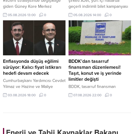
Rezerv stratejisinde değişikliğe
şirketi AJet, yurt içi hatlarda
giden Güney Kore Merkez
geçerli indirimli bilet kampanyası
Bankası, 13 yıl aradan sonra altın
başlattı.
05.08.2026 13:00
0
05.08.2026 14:00
0
piyasasına dönüyor. Merkez
bankası, altın rezervlerini
muhafaza ettiği fiziki depolama
noktalarını da çeşitlendirmeyi
hedefliyor.
Enflasyonda düşüş eğilimi
BDDK’dan tasarruf
sürüyor: Kalıcı fiyat istikrarı
finansman düzenlemesi!
hedefi devam edecek
Taşıt, konut ve iş yerinde
limitler değişti
Cumhurbaşkanı Yardımcısı Cevdet
Yılmaz ve Hazine ve Maliye
BDDK, tasarruf finansman
Bakanı Mehmet Şimşek, temmuz
şirketlerine yönelik yeni kuralları
03.08.2026 18:00
0
07.08.2026 22:00
0
ayı enflasyon verilerini
açıkladı. Bir kişi aynı şirketle en
değerlendirdi. Ekonomi yönetimi,
fazla 2 sözleşme yapabilecek,
mali disiplin ve kalıcı fiyat istikrarı
taşıtta üst limit 6.25 milyon TL,
hedefinden taviz verilmeyeceğini
konut veya çatılı iş yerinde 62.5
vurguladı.
milyon TL olacak.
Enerji ve Tabii Kaynaklar Bakanı