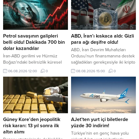
Petrol savaşının galipleri
ABD, İran’ı kıskaca aldı: Gizli
belli oldu! Dakikada 700 bin
para ağı deşifre oldu!
dolar kazandılar
ABD, İran Devrim Muhafızları
İran-ABD gerilimi ve Hürmüz
Ordusu'nun finansmanına destek
Boğazı'ndaki belirsizlik küresel
sağladıkları gerekçesiyle iki kripto
enerji piyasalarını sarsarken,
para borsasını ve gölge bankacılık
06.08.2026 12:00
0
08.08.2026 15:00
0
dünyanın en büyük sekiz petrol
ağını yaptırım listesine aldı.
şirketi yılın ikinci çeyreğinde
toplam 93 milyar dolar kâr elde
etti.
Güney Kore’den jeopolitik
AJet’ten yurt içi biletlerde
risk kararı: 13 yıl sonra ilk
yüzde 30 indirim!
altın alımı
Türkiye’nin en genç hava yolu