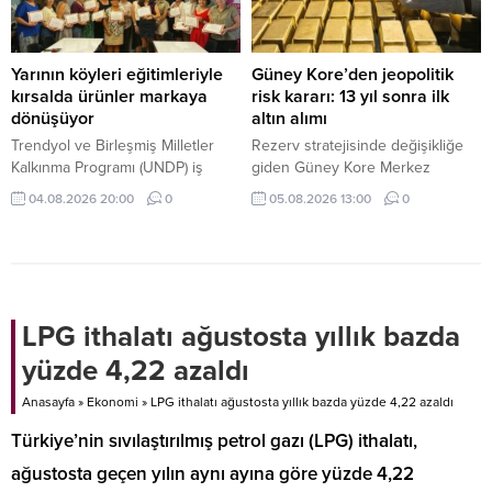
endişelerini artırdı.
Yarının köyleri eğitimleriyle
Güney Kore’den jeopolitik
kırsalda ürünler markaya
risk kararı: 13 yıl sonra ilk
dönüşüyor
altın alımı
Trendyol ve Birleşmiş Milletler
Rezerv stratejisinde değişikliğe
Kalkınma Programı (UNDP) iş
giden Güney Kore Merkez
birliğinde yürütülen Yarının
Bankası, 13 yıl aradan sonra altın
04.08.2026 20:00
0
05.08.2026 13:00
0
Köyleri Projesi kapsamında,
piyasasına dönüyor. Merkez
kırsaldaki üretici, kooperatif ve
bankası, altın rezervlerini
işletmelere yönelik kapsamlı
muhafaza ettiği fiziki depolama
eğitimler devam ediyor.
noktalarını da çeşitlendirmeyi
hedefliyor.
LPG ithalatı ağustosta yıllık bazda
yüzde 4,22 azaldı
Anasayfa
»
Ekonomi
»
LPG ithalatı ağustosta yıllık bazda yüzde 4,22 azaldı
Türkiye’nin sıvılaştırılmış petrol gazı (LPG) ithalatı,
ağustosta geçen yılın aynı ayına göre yüzde 4,22