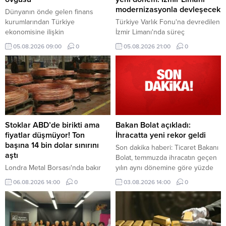
modernizasyonla devleşecek
Dünyanın önde gelen finans
kurumlarından Türkiye
Türkiye Varlık Fonu'na devredilen
ekonomisine ilişkin
İzmir Limanı'nda süreç
değerlendirmelerinde olumlu
tamamlandı. Mülkiyeti kamuda
05.08.2026 09:00
0
05.08.2026 21:00
0
beklentilerini artırmaya devam
kalacak dev tesis, Alport
ediyor. HSBC ve Deutsche Bank,
işletmeciliği ve kapsamlı
Türk varlıklarına yönelik olumlu
modernizasyon yatırımlarıyla
görüşlerini güçlendirdi.
küresel lojistik merkezine
dönüşecek.
Stoklar ABD’de birikti ama
Bakan Bolat açıkladı:
fiyatlar düşmüyor! Ton
İhracatta yeni rekor geldi
başına 14 bin dolar sınırını
Son dakika haberi: Ticaret Bakanı
aştı
Bolat, temmuzda ihracatın geçen
Londra Metal Borsası'nda bakır
yılın aynı dönemine göre yüzde
fiyatları, ABD'deki stok artışına ve
2,9 artarak 25,6 milyar dolara
06.08.2026 14:00
0
03.08.2026 14:00
0
tarife belirsizliklerine rağmen ton
ulaştığını ve en yüksek temmuz
başına 14 bin 178 dolara çıkarak
ayı ihracatına imza atıldığını
son 12 haftanın zirvesini gördü.
bildirdi.
Şili'deki üretim kesintisi arz