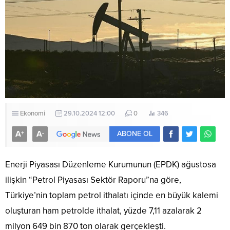
Ekonomi
29.10.2024 12:00
0
346
A
A
+
-
ABONE OL
Enerji Piyasası Düzenleme Kurumunun (EPDK) ağustosa
ilişkin “Petrol Piyasası Sektör Raporu”na göre,
Türkiye’nin toplam petrol ithalatı içinde en büyük kalemi
oluşturan ham petrolde ithalat, yüzde 7,11 azalarak 2
milyon 649 bin 870 ton olarak gerçekleşti.