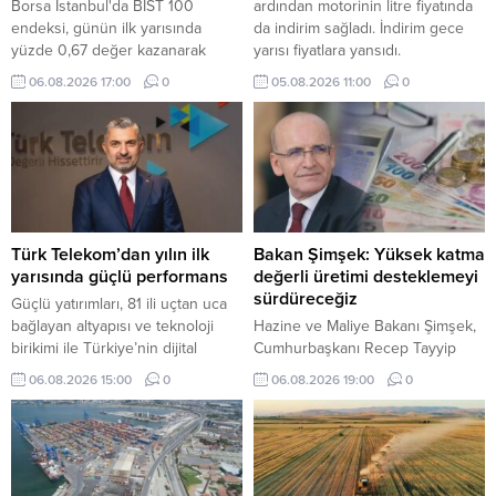
Borsa İstanbul'da BIST 100
ardından motorinin litre fiyatında
endeksi, günün ilk yarısında
da indirim sağladı. İndirim gece
yüzde 0,67 değer kazanarak
yarısı fiyatlara yansıdı.
13.795,08 puana yükseldi.
06.08.2026 17:00
0
05.08.2026 11:00
0
Türk Telekom’dan yılın ilk
Bakan Şimşek: Yüksek katma
yarısında güçlü performans
değerli üretimi desteklemeyi
sürdüreceğiz
Güçlü yatırımları, 81 ili uçtan uca
bağlayan altyapısı ve teknoloji
Hazine ve Maliye Bakanı Şimşek,
birikimi ile Türkiye’nin dijital
Cumhurbaşkanı Recep Tayyip
dönüşümüne öncülük eden Türk
Erdoğan'ın liderliğinde verimliliği
06.08.2026 15:00
0
06.08.2026 19:00
0
Telekom, 2026 yılı ikinci çeyrek
artıran, yüksek katma değerli
finansal ve operasyonel
üretimi destekleyen ve
sonuçlarını açıkladı.
makroekonomik istikrarı
güçlendiren politikaların
uygulanmaya devam edeceğini