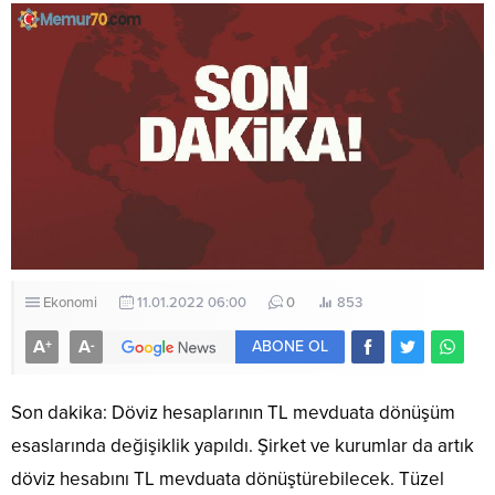
Ekonomi
11.01.2022 06:00
0
853
A
A
+
-
ABONE OL
Son dakika: Döviz hesaplarının TL mevduata dönüşüm
esaslarında değişiklik yapıldı. Şirket ve kurumlar da artık
döviz hesabını TL mevduata dönüştürebilecek. Tüzel