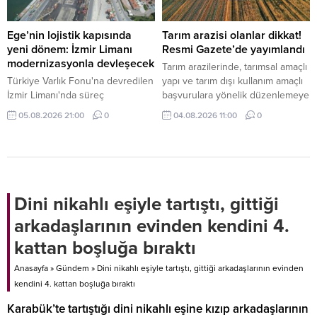
belirtti.
Ege’nin lojistik kapısında
Tarım arazisi olanlar dikkat!
yeni dönem: İzmir Limanı
Resmi Gazete’de yayımlandı
modernizasyonla devleşecek
Tarım arazilerinde, tarımsal amaçlı
Türkiye Varlık Fonu'na devredilen
yapı ve tarım dışı kullanım amaçlı
İzmir Limanı'nda süreç
başvurulara yönelik düzenlemeye
tamamlandı. Mülkiyeti kamuda
gidildi.
05.08.2026 21:00
0
04.08.2026 11:00
0
kalacak dev tesis, Alport
işletmeciliği ve kapsamlı
modernizasyon yatırımlarıyla
küresel lojistik merkezine
dönüşecek.
Dini nikahlı eşiyle tartıştı, gittiği
arkadaşlarının evinden kendini 4.
kattan boşluğa bıraktı
Anasayfa
»
Gündem
»
Dini nikahlı eşiyle tartıştı, gittiği arkadaşlarının evinden
kendini 4. kattan boşluğa bıraktı
Karabük’te tartıştığı dini nikahlı eşine kızıp arkadaşlarının