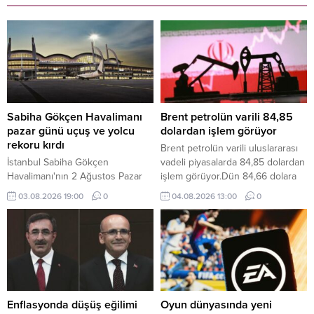
Sabiha Gökçen Havalimanı
Brent petrolün varili 84,85
pazar günü uçuş ve yolcu
dolardan işlem görüyor
rekoru kırdı
Brent petrolün varili uluslararası
İstanbul Sabiha Gökçen
vadeli piyasalarda 84,85 dolardan
Havalimanı'nın 2 Ağustos Pazar
işlem görüyor.Dün 84,66 dolara
günü 919 uçuş ve 174 bin 325
kadar yükselen Brent petrolün
03.08.2026 19:00
0
04.08.2026 13:00
0
yolcuya hizmet vererek uçuş ve
ekim vadeli varil fiyatı, günü 83,77
yolcu rekoru kırdığı bildirildi.
dolardan tamamladı.
Enflasyonda düşüş eğilimi
Oyun dünyasında yeni