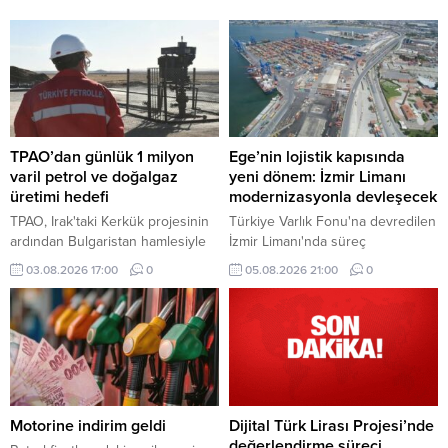
TPAO’dan günlük 1 milyon
Ege’nin lojistik kapısında
varil petrol ve doğalgaz
yeni dönem: İzmir Limanı
üretimi hedefi
modernizasyonla devleşecek
TPAO, Irak'taki Kerkük projesinin
Türkiye Varlık Fonu'na devredilen
ardından Bulgaristan hamlesiyle
İzmir Limanı'nda süreç
uluslararası faaliyet alanını kara
tamamlandı. Mülkiyeti kamuda
03.08.2026 17:00
0
05.08.2026 21:00
0
üretiminden deniz arama
kalacak dev tesis, Alport
projelerine genişleterek
işletmeciliği ve kapsamlı
sektördeki etkinliğini artırma
modernizasyon yatırımlarıyla
yolunda önemli adımlar atıyor.
küresel lojistik merkezine
dönüşecek.
Motorine indirim geldi
Dijital Türk Lirası Projesi’nde
değerlendirme süreci