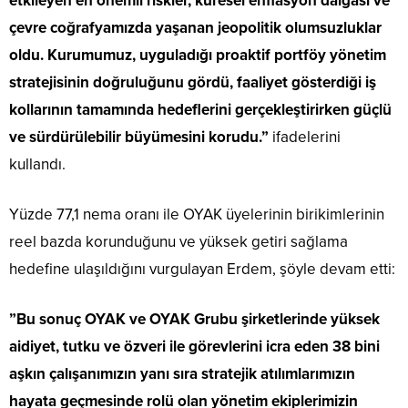
etkileyen en önemli riskler, küresel enflasyon dalgası ve
çevre coğrafyamızda yaşanan jeopolitik olumsuzluklar
oldu. Kurumumuz, uyguladığı proaktif portföy yönetim
stratejisinin doğruluğunu gördü, faaliyet gösterdiği iş
kollarının tamamında hedeflerini gerçekleştirirken güçlü
ve sürdürülebilir büyümesini korudu.”
ifadelerini
kullandı.
Yüzde 77,1 nema oranı ile OYAK üyelerinin birikimlerinin
reel bazda korunduğunu ve yüksek getiri sağlama
hedefine ulaşıldığını vurgulayan Erdem, şöyle devam etti:
”Bu sonuç OYAK ve OYAK Grubu şirketlerinde yüksek
aidiyet, tutku ve özveri ile görevlerini icra eden 38 bini
aşkın çalışanımızın yanı sıra stratejik atılımlarımızın
hayata geçmesinde rolü olan yönetim ekiplerimizin