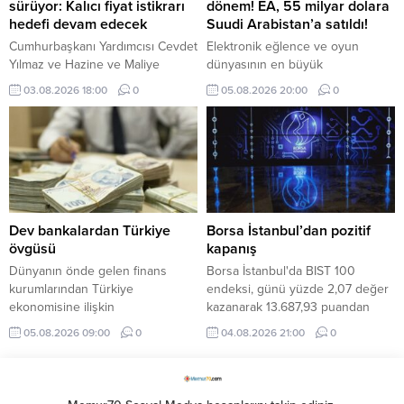
sürüyor: Kalıcı fiyat istikrarı
dönem! EA, 55 milyar dolara
hedefi devam edecek
Suudi Arabistan’a satıldı!
Cumhurbaşkanı Yardımcısı Cevdet
Elektronik eğlence ve oyun
Yılmaz ve Hazine ve Maliye
dünyasının en büyük
Bakanı Mehmet Şimşek, temmuz
aktörlerinden Electronic Arts (EA),
03.08.2026 18:00
0
05.08.2026 20:00
0
ayı enflasyon verilerini
55 milyar dolarlık devasa bir
değerlendirdi. Ekonomi yönetimi,
anlaşmayla borsaya veda ederek
mali disiplin ve kalıcı fiyat istikrarı
kapalı devre özel bir şirkete
hedefinden taviz verilmeyeceğini
dönüştü.
vurguladı.
Dev bankalardan Türkiye
Borsa İstanbul’dan pozitif
övgüsü
kapanış
Dünyanın önde gelen finans
Borsa İstanbul'da BIST 100
kurumlarından Türkiye
endeksi, günü yüzde 2,07 değer
ekonomisine ilişkin
kazanarak 13.687,93 puandan
değerlendirmelerinde olumlu
tamamladı.
05.08.2026 09:00
0
04.08.2026 21:00
0
beklentilerini artırmaya devam
ediyor. HSBC ve Deutsche Bank,
Türk varlıklarına yönelik olumlu
görüşlerini güçlendirdi.