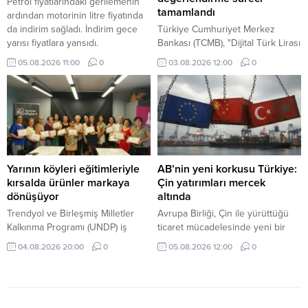
Petrol fiyatlarındaki gerilemenin
tamamlandı
ardından motorinin litre fiyatında
da indirim sağladı. İndirim gece
Türkiye Cumhuriyet Merkez
yarısı fiyatlara yansıdı.
Bankası (TCMB), "Dijital Türk Lirası
Projesi" ekosistemine katılım
05.08.2026 11:00
0
03.08.2026 12:00
0
çağrısına ilişkin başvuru
değerlendirme süreçlerinin
tamamlandığını bildirdi.
Yarının köyleri eğitimleriyle
AB’nin yeni korkusu Türkiye:
kırsalda ürünler markaya
Çin yatırımları mercek
dönüşüyor
altında
Trendyol ve Birleşmiş Milletler
Avrupa Birliği, Çin ile yürüttüğü
Kalkınma Programı (UNDP) iş
ticaret mücadelesinde yeni bir
birliğinde yürütülen Yarının
cepheyle karşı karşıya. Brüksel
04.08.2026 20:00
0
05.08.2026 12:00
0
Köyleri Projesi kapsamında,
artık Çin'den gelen ürünler kadar,
kırsaldaki üretici, kooperatif ve
Çinli şirketlerin Türkiye ve Fas'ta
işletmelere yönelik kapsamlı
kurduğu üretim tesislerinde de
eğitimler devam ediyor.
endişe duyuyor.