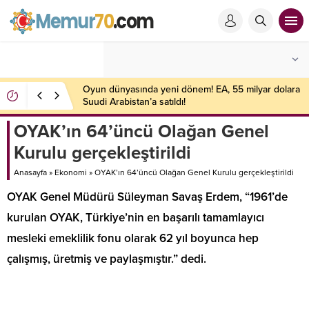
Oyun dünyasında yeni dönem! EA, 55 milyar dolara
Suudi Arabistan’a satıldı!
OYAK’ın 64’üncü Olağan Genel
Kurulu gerçekleştirildi
Anasayfa
»
Ekonomi
»
OYAK’ın 64’üncü Olağan Genel Kurulu gerçekleştirildi
OYAK Genel Müdürü Süleyman Savaş Erdem, “1961’de
kurulan OYAK, Türkiye’nin en başarılı tamamlayıcı
mesleki emeklilik fonu olarak 62 yıl boyunca hep
çalışmış, üretmiş ve paylaşmıştır.” dedi.