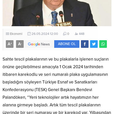
Ekonomi
26.05.2024 12:00
0
448
A
A
+
-
ABONE OL
Sahte tescil plakalarının ve bu plakalarla işlenen suçların
önüne geçilebilmesi amacıyla 1 Ocak 2024 tarihinden
itibaren karekodlu ve seri numaralı plaka uygulamasının
başladığını söyleyen Türkiye Esnaf ve Sanatkarları
Konfederasyonu (TESK) Genel Başkanı Bendevi
Palandöken, “Yeni teknolojiler artık hayatımızın her
alanına girmeye başladı. Artık tüm tescil plakalarının
üzerinde bir seri numarası ve bir karekod var. Yılbaşından