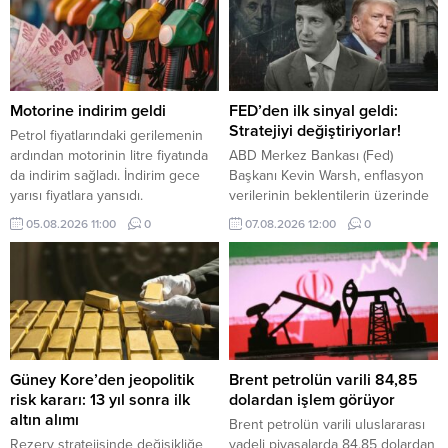
Motorine indirim geldi
FED’den ilk sinyal geldi:
Stratejiyi değiştiriyorlar!
Petrol fiyatlarındaki gerilemenin
ardından motorinin litre fiyatında
ABD Merkez Bankası (Fed)
da indirim sağladı. İndirim gece
Başkanı Kevin Warsh, enflasyon
yarısı fiyatlara yansıdı.
verilerinin beklentilerin üzerinde
gelmesi ve piyasaların faiz artışı
05.08.2026 11:00
0
07.08.2026 12:00
0
ihtimalini güçlendirmesi halinde
eylül ayındaki toplantıda faiz
artırmaya hazır olduğunu belirtti.
Güney Kore’den jeopolitik
Brent petrolün varili 84,85
risk kararı: 13 yıl sonra ilk
dolardan işlem görüyor
altın alımı
Brent petrolün varili uluslararası
Rezerv stratejisinde değişikliğe
vadeli piyasalarda 84,85 dolardan