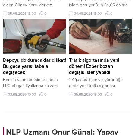
giden Güney Kore Merkez
işlem görüyor.Dün 84,66 dolara
Bankası, 13 yıl aradan sonra altın
kadar yükselen Brent petrolün
05.08.2026 13:00
0
04.08.2026 13:00
0
piyasasına dönüyor. Merkez
ekim vadeli varil fiyatı, günü 83,77
bankası, altın rezervlerini
dolardan tamamladı.
muhafaza ettiği fiziki depolama
noktalarını da çeşitlendirmeyi
hedefliyor.
Depoyu dolduracaklar dikkat!
Trafik sigortasında yeni
Bu gece yarısı tabela
dönem! Ezber bozan
değişecek
değişiklikler yapıldı
Benzin ve motorinin ardından
1 Ağustos itibarıyla yürürlüğe
LPG otogaz fiyatlarına da zam
giren yeni trafik sigortası
geliyor. 4 Ağustos gece
düzenlemesiyle eksper atamaları
03.08.2026 10:00
0
05.08.2026 18:00
0
yarısından itibaren geçerli olacak
dijital sistem üzerinden yapılacak,
2 lira 45 kuruşluk artışla birlikte,
40 bin TL üzerindeki hasarlarda
LPG'li araç sahiplerinin depo
bağımsız eksper incelemesi
dolum maliyetleri yükselecek.
zorunlu olacak.
NLP Uzmanı Onur Günal: Yapay