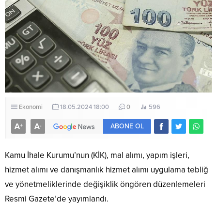
Ekonomi
18.05.2024 18:00
0
596
A
A
+
-
ABONE OL
Kamu İhale Kurumu’nun (KİK), mal alımı, yapım işleri,
hizmet alımı ve danışmanlık hizmet alımı uygulama tebliğ
ve yönetmeliklerinde değişiklik öngören düzenlemeleri
Resmi Gazete’de yayımlandı.