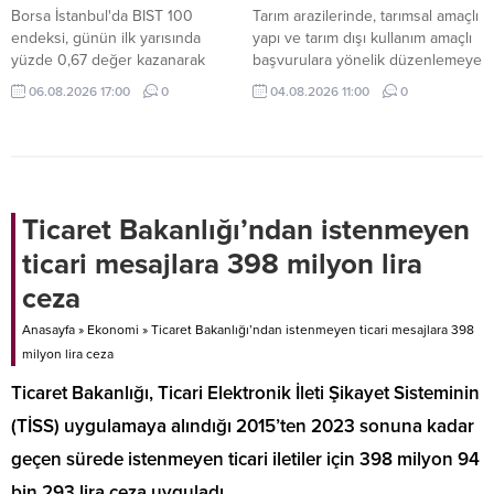
Borsa İstanbul'da BIST 100
Tarım arazilerinde, tarımsal amaçlı
endeksi, günün ilk yarısında
yapı ve tarım dışı kullanım amaçlı
yüzde 0,67 değer kazanarak
başvurulara yönelik düzenlemeye
13.795,08 puana yükseldi.
gidildi.
06.08.2026 17:00
0
04.08.2026 11:00
0
Ticaret Bakanlığı’ndan istenmeyen
ticari mesajlara 398 milyon lira
ceza
Anasayfa
»
Ekonomi
»
Ticaret Bakanlığı’ndan istenmeyen ticari mesajlara 398
milyon lira ceza
Ticaret Bakanlığı, Ticari Elektronik İleti Şikayet Sisteminin
(TİSS) uygulamaya alındığı 2015’ten 2023 sonuna kadar
geçen sürede istenmeyen ticari iletiler için 398 milyon 94
bin 293 lira ceza uyguladı.