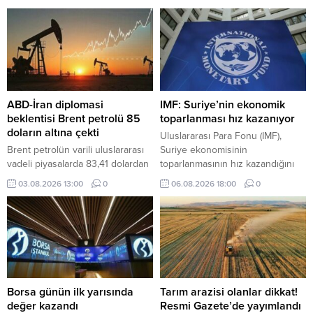
üretiminden deniz arama
sistemi ise 17 Ağustos'ta devreye
projelerine genişleterek
girecek. ÇKS'ye kayıtlı üreticilerin
sektördeki etkinliğini artırma
ürünleri belirlenen kalite
yolunda önemli adımlar atıyor.
kriterlerine göre satın alınacak.
ABD-İran diplomasi
IMF: Suriye’nin ekonomik
beklentisi Brent petrolü 85
toparlanması hız kazanıyor
doların altına çekti
Uluslararası Para Fonu (IMF),
Brent petrolün varili uluslararası
Suriye ekonomisinin
vadeli piyasalarda 83,41 dolardan
toparlanmasının hız kazandığını
işlem görüyor.
belirterek, bölgede devam eden
03.08.2026 13:00
0
06.08.2026 18:00
0
çatışmalara rağmen ekonominin
bu yıl çift haneli büyümesinin
beklendiğini bildirdi.
Borsa günün ilk yarısında
Tarım arazisi olanlar dikkat!
değer kazandı
Resmi Gazete’de yayımlandı