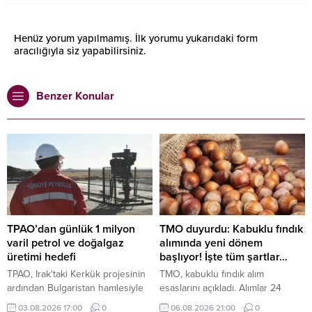
Henüz yorum yapılmamış. İlk yorumu yukarıdaki form
aracılığıyla siz yapabilirsiniz.
Benzer Konular
TPAO’dan günlük 1 milyon
TMO duyurdu: Kabuklu fındık
varil petrol ve doğalgaz
alımında yeni dönem
üretimi hedefi
başlıyor! İşte tüm şartlar…
TPAO, Irak'taki Kerkük projesinin
TMO, kabuklu fındık alım
ardından Bulgaristan hamlesiyle
esaslarını açıkladı. Alımlar 24
uluslararası faaliyet alanını kara
Ağustos'ta başlayacak, randevu
03.08.2026 17:00
0
06.08.2026 21:00
0