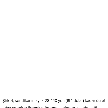
Şirket, sendikanın aylık 28,440 yen (194 dolar) kadar ücret
artışı ve rekor ikramiye ödemesi taleplerini kabul etti.