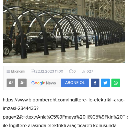
Ekonomi
22.12.2023 11:00
0
627
A
A
+
-
ABONE OL
https://www.bloomberght.com/ingiltere-ile-elektrikli-arac-
imzasi-2344435?
page=2#:~:text=Anla%C5%9Fmaya%20ili%C5%9Fkin%2
ile İngiltere arasında elektrikli araç ticareti konusunda