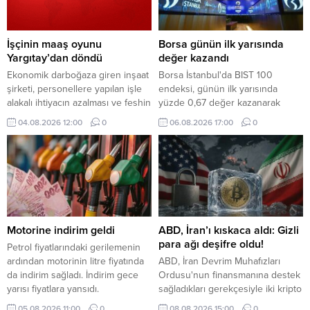
İşçinin maaş oyunu
Borsa günün ilk yarısında
Yargıtay’dan döndü
değer kazandı
Ekonomik darboğaza giren inşaat
Borsa İstanbul'da BIST 100
şirketi, personellere yapılan işle
endeksi, günün ilk yarısında
alakalı ihtiyacın azalması ve feshin
yüzde 0,67 değer kazanarak
son çare olması prensibi
13.795,08 puana yükseldi.
04.08.2026 12:00
0
06.08.2026 17:00
0
ilkelerinden hareketle iş
sözleşmesini bu nedenle sona
erdirmek yerine ücrette indirime
gidilmesini teklif etti
Motorine indirim geldi
ABD, İran’ı kıskaca aldı: Gizli
para ağı deşifre oldu!
Petrol fiyatlarındaki gerilemenin
ardından motorinin litre fiyatında
ABD, İran Devrim Muhafızları
da indirim sağladı. İndirim gece
Ordusu'nun finansmanına destek
yarısı fiyatlara yansıdı.
sağladıkları gerekçesiyle iki kripto
para borsasını ve gölge bankacılık
05.08.2026 11:00
0
08.08.2026 15:00
0