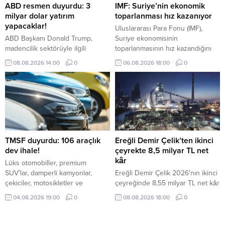
ABD resmen duyurdu: 3
IMF: Suriye’nin ekonomik
milyar dolar yatırım
toparlanması hız kazanıyor
yapacaklar!
Uluslararası Para Fonu (IMF),
ABD Başkanı Donald Trump,
Suriye ekonomisinin
madencilik sektörüyle ilgili
toparlanmasının hız kazandığını
projelere toplam değeri 3 milyar
belirterek, bölgede devam eden
08.08.2026 14:00
0
06.08.2026 18:00
0
doları bulan yatırım yapılacağını
çatışmalara rağmen ekonominin
bildirdi.
bu yıl çift haneli büyümesinin
beklendiğini bildirdi.
TMSF duyurdu: 106 araçlık
Ereğli Demir Çelik’ten ikinci
dev ihale!
çeyrekte 8,5 milyar TL net
kâr
Lüks otomobiller, premium
SUV'lar, damperli kamyonlar,
Ereğli Demir Çelik 2026'nın ikinci
çekiciler, motosikletler ve
çeyreğinde 8,55 milyar TL net kâr
ekonomik binek araçlar ihalede
açıkladı. Şirketin ilk yarı net kârı
04.08.2026 19:00
0
08.08.2026 18:00
0
alıcılarını bekliyor. İşte detaylar...
geçen yılın aynı dönemine göre
yaklaşık yüzde 415 artarak 8,93
milyar TL'ye yükseldi.