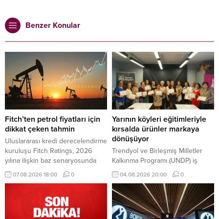
Benzer Konular
Fitch’ten petrol fiyatları için
Yarının köyleri eğitimleriyle
dikkat çeken tahmin
kırsalda ürünler markaya
dönüşüyor
Uluslararası kredi derecelendirme
kuruluşu Fitch Ratings, 2026
Trendyol ve Birleşmiş Milletler
yılına ilişkin baz senaryosunda
Kalkınma Programı (UNDP) iş
Brent petrolün ortalama varil
birliğinde yürütülen Yarının
07.08.2026 18:00
0
04.08.2026 20:00
0
fiyatının 87 dolar seviyesinde
Köyleri Projesi kapsamında,
gerçekleşmesini beklediğini
kırsaldaki üretici, kooperatif ve
açıkladı.
işletmelere yönelik kapsamlı
eğitimler devam ediyor.