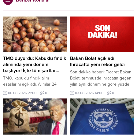
TMO duyurdu: Kabuklu fındık
Bakan Bolat açıkladı:
alımında yeni dönem
İhracatta yeni rekor geldi
başlıyor! İşte tüm şartlar…
Son dakika haberi: Ticaret Bakanı
TMO, kabuklu fındık alım
Bolat, temmuzda ihracatın geçen
esaslarını açıkladı. Alımlar 24
yılın aynı dönemine göre yüzde
Ağustos'ta başlayacak, randevu
2,9 artarak 25,6 milyar dolara
06.08.2026 21:00
0
03.08.2026 14:00
0
sistemi ise 17 Ağustos'ta devreye
ulaştığını ve en yüksek temmuz
girecek. ÇKS'ye kayıtlı üreticilerin
ayı ihracatına imza atıldığını
ürünleri belirlenen kalite
bildirdi.
kriterlerine göre satın alınacak.