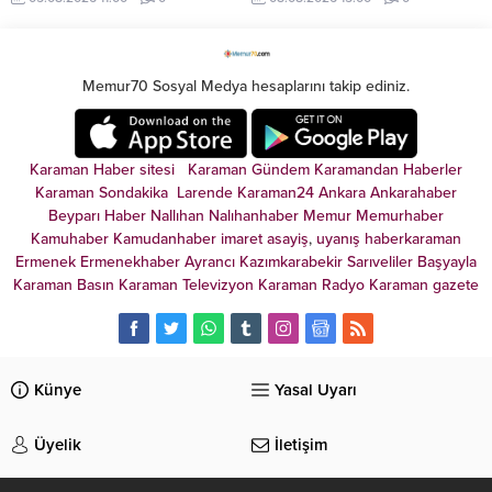
ağını yaptırım listesine aldı.
Memur70 Sosyal Medya hesaplarını takip ediniz.
Karaman Haber sitesi
Karaman Gündem
Karamandan
Haberler
Karaman Sondakika
Larende
Karaman24
Ankara
Ankarahaber
Beyparı Haber
Nallıhan
Nalıhanhaber
Memur
Memurhaber
Kamuhaber
Kamudanhaber
imaret
asayiş
,
uyanış
haberkaraman
Ermenek
Ermenekhaber
Ayrancı
Kazımkarabekir
Sarıveliler
Başyayla
Karaman Basın
Karaman Televizyon
Karaman Radyo
Karaman gazete
Künye
Yasal Uyarı
Üyelik
İletişim