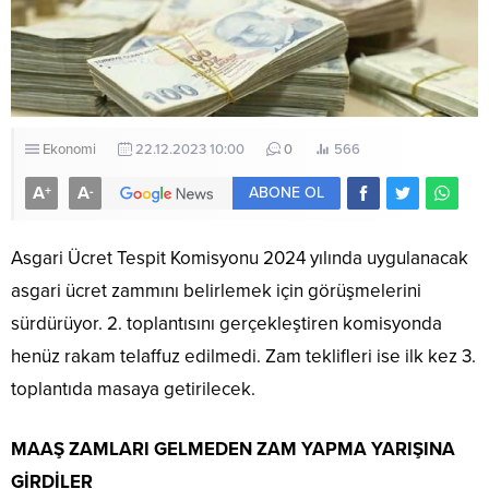
Ekonomi
22.12.2023 10:00
0
566
A
A
+
-
ABONE OL
Asgari Ücret Tespit Komisyonu 2024 yılında uygulanacak
asgari ücret zammını belirlemek için görüşmelerini
sürdürüyor. 2. toplantısını gerçekleştiren komisyonda
henüz rakam telaffuz edilmedi. Zam teklifleri ise ilk kez 3.
toplantıda masaya getirilecek.
MAAŞ ZAMLARI GELMEDEN ZAM YAPMA YARIŞINA
GİRDİLER