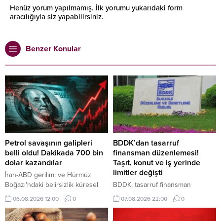
Henüz yorum yapılmamış. İlk yorumu yukarıdaki form
aracılığıyla siz yapabilirsiniz.
Benzer Konular
Petrol savaşının galipleri
BDDK’dan tasarruf
belli oldu! Dakikada 700 bin
finansman düzenlemesi!
dolar kazandılar
Taşıt, konut ve iş yerinde
limitler değişti
İran-ABD gerilimi ve Hürmüz
Boğazı'ndaki belirsizlik küresel
BDDK, tasarruf finansman
enerji piyasalarını sarsarken,
şirketlerine yönelik yeni kuralları
06.08.2026 12:00
0
07.08.2026 22:00
0
dünyanın en büyük sekiz petrol
açıkladı. Bir kişi aynı şirketle en
şirketi yılın ikinci çeyreğinde
fazla 2 sözleşme yapabilecek,