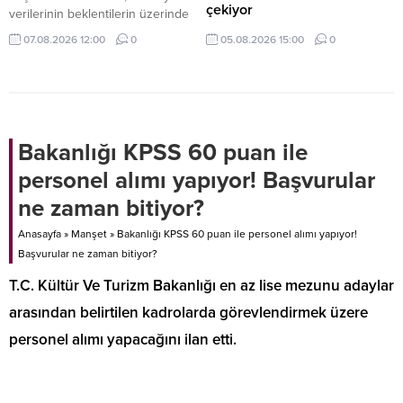
çekiyor
verilerinin beklentilerin üzerinde
gelmesi ve piyasaların faiz artışı
Körfez ülkelerinde hızlanan otel,
07.08.2026 12:00
0
05.08.2026 15:00
0
ihtimalini güçlendirmesi halinde
konut ve karma kullanım projeleri,
eylül ayındaki toplantıda faiz
yalnızca bölgesel bir yatırım
artırmaya hazır olduğunu belirtti.
hareketi olarak değil, Türkiye’deki
inşaat ekosistemini de etkileyen
yeni bir dalga olarak
değerlendiriliyor.
Bakanlığı KPSS 60 puan ile
personel alımı yapıyor! Başvurular
ne zaman bitiyor?
Anasayfa
»
Manşet
»
Bakanlığı KPSS 60 puan ile personel alımı yapıyor!
Başvurular ne zaman bitiyor?
T.C. Kültür Ve Turizm Bakanlığı en az lise mezunu adaylar
arasından belirtilen kadrolarda görevlendirmek üzere
personel alımı yapacağını ilan etti.