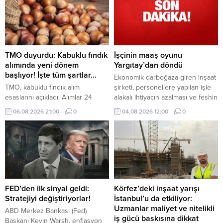
toplam 93 milyar dolar kâr elde
taşıtta üst limit 6.25 milyon TL,
etti.
konut veya çatılı iş yerinde 62.5
milyon TL olacak.
TMO duyurdu: Kabuklu fındık
İşçinin maaş oyunu
alımında yeni dönem
Yargıtay’dan döndü
başlıyor! İşte tüm şartlar…
Ekonomik darboğaza giren inşaat
TMO, kabuklu fındık alım
şirketi, personellere yapılan işle
esaslarını açıkladı. Alımlar 24
alakalı ihtiyacın azalması ve feshin
Ağustos'ta başlayacak, randevu
son çare olması prensibi
06.08.2026 21:00
0
04.08.2026 12:00
0
sistemi ise 17 Ağustos'ta devreye
ilkelerinden hareketle iş
girecek. ÇKS'ye kayıtlı üreticilerin
sözleşmesini bu nedenle sona
ürünleri belirlenen kalite
erdirmek yerine ücrette indirime
kriterlerine göre satın alınacak.
gidilmesini teklif etti
FED’den ilk sinyal geldi:
Körfez’deki inşaat yarışı
Stratejiyi değiştiriyorlar!
İstanbul’u da etkiliyor:
Uzmanlar maliyet ve nitelikli
ABD Merkez Bankası (Fed)
iş gücü baskısına dikkat
Başkanı Kevin Warsh, enflasyon