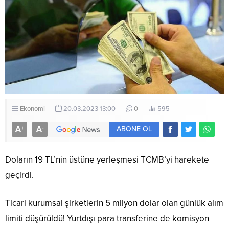
Ekonomi
20.03.2023 13:00
0
595
A
A
+
-
ABONE OL
Doların 19 TL’nin üstüne yerleşmesi TCMB’yi harekete
geçirdi.
Ticari kurumsal şirketlerin 5 milyon dolar olan günlük alım
limiti düşürüldü! Yurtdışı para transferine de komisyon