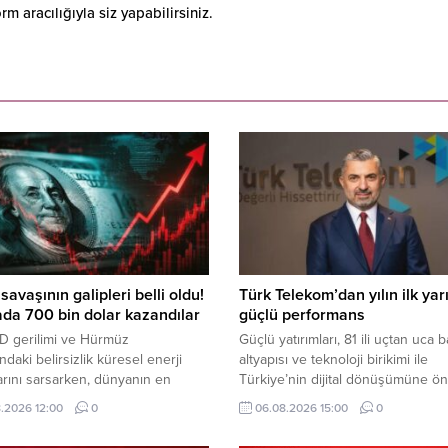
 aracılığıyla siz yapabilirsiniz.
 savaşının galipleri belli oldu!
Türk Telekom’dan yılın ilk yar
da 700 bin dolar kazandılar
güçlü performans
D gerilimi ve Hürmüz
Güçlü yatırımları, 81 ili uçtan uca 
ndaki belirsizlik küresel enerji
altyapısı ve teknoloji birikimi ile
arını sarsarken, dünyanın en
Türkiye’nin dijital dönüşümüne ö
kiz petrol şirketi yılın ikinci
eden Türk Telekom, 2026 yılı ikinc
.2026 12:00
0
06.08.2026 15:00
0
nde toplam 93 milyar dolar kâr
çeyrek finansal ve operasyonel
i.
sonuçlarını açıkladı.