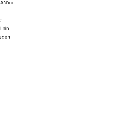
BAN’ını
e
linin
Neden