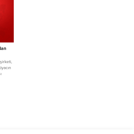
dan
irketi,
tiyacın
ı
dirmek
teklif