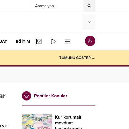
UAT
EĞİTİM
TÜMÜNÜ GÖSTER →
ar
Popüler Konular
Kur korumalı
mevduat
m ve
hesaplarında