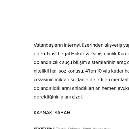
Vatandaşların internet üzerinden alışveriş ya
eden Trust Legal Hukuk & Danışmanlık Kurucu
dolandırıcılık suçu bilişim sistemlerinin araç
nitelikli hali söz konusu. 4’ten 10 yıla kadar 
cezasının miktarı suçtan elde edilen menfaat
dolandırıldıklarını anladıkları an hemen avuka
gerektiğinin altını çizdi.
KAYNAK:
SABAH
ETİKETLER:
E-Ticaret
,
Ödeme
,
Ürünü
,
Vatandaşlar