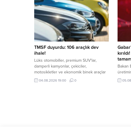
TMSF duyurdu: 106 araçlık dev
Gabar’
ihale!
kırıldı
tamam
Lüks otomobiller, premium SUV'lar,
damperli kamyonlar, çekiciler,
Bakan B
motosikletler ve ekonomik binek araçlar
üretimi
ihalede alıcılarını bekliyor. İşte detaylar...
ulaşıla
04.08.2026 19:00
0
05.08
kapasit
Bayrakt
depolam
KPSS maratonu bugün baş
Anasayfa
»
Eğitim
»
KPSS maratonu bugün başlıyor