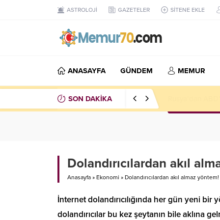
ASTROLOJİ
GAZETELER
SİTENE EKLE
ANASAYFA
GÜNDEM
MEMUR
SON DAKİKA
Mossad’da İran k
Dolandırıcılardan akıl alm
Anasayfa
»
Ekonomi
»
Dolandırıcılardan akıl almaz yöntem!
İnternet dolandırıcılığında her gün yeni bir 
dolandırıcılar bu kez şeytanın bile aklına 