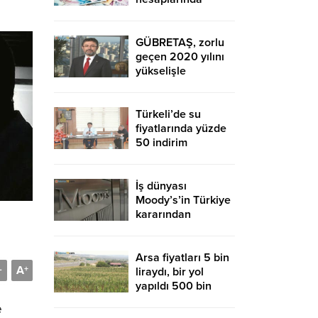
düşüş sürdü
GÜBRETAŞ, zorlu
geçen 2020 yılını
yükselişle
tamamladı
Türkeli’de su
fiyatlarında yüzde
50 indirim
İş dünyası
Moody’s’in Türkiye
kararından
memnun
Arsa fiyatları 5 bin
A
-
+
liraydı, bir yol
yapıldı 500 bin
liraya uçtu
e