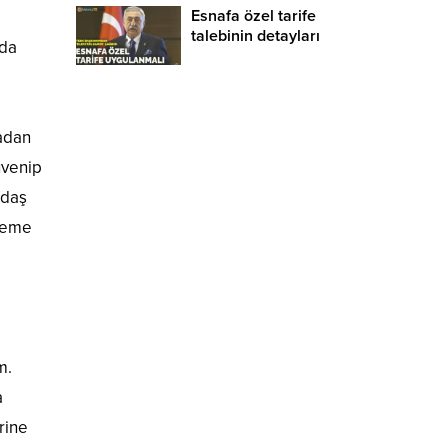
Esnafa özel tarife
talebinin detayları
ada
radan
üvenip
ndaş
Ödeme
m.
a
rine