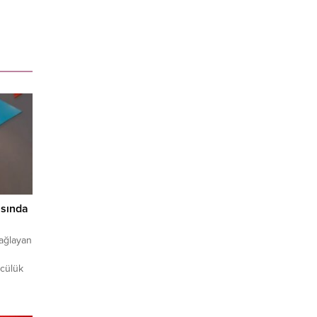
ısında
bağlayan
ncülük
i