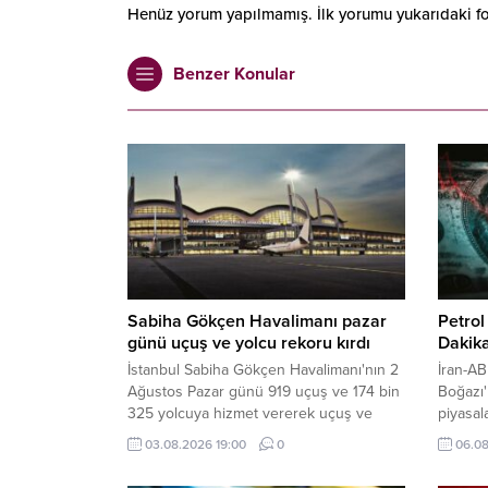
Henüz yorum yapılmamış. İlk yorumu yukarıdaki form
Benzer Konular
Sabiha Gökçen Havalimanı pazar
Petrol
günü uçuş ve yolcu rekoru kırdı
Dakika
İstanbul Sabiha Gökçen Havalimanı'nın 2
İran-AB
Ağustos Pazar günü 919 uçuş ve 174 bin
Boğazı'
325 yolcuya hizmet vererek uçuş ve
piyasal
yolcu rekoru kırdığı bildirildi.
büyük se
03.08.2026 19:00
0
06.08
çeyreği
elde ett