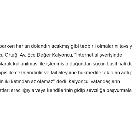
parken her an dolandırılacakmış gibi tedbirli olmalarını tavsi
 Ortağı Av. Ece Değer Kalyoncu, “İnternet alışverişinde
 olarak kullanılması ile işlenmiş olduğundan suçun basit hali de
hapis ile cezalandırılır ve fail aleyhine hükmedilecek olan adli
in iki katından az olamaz” dedi. Kalyoncu, vatandaşların
tları aracılığıyla veya kendilerinin gidip savcılığa başvurmala