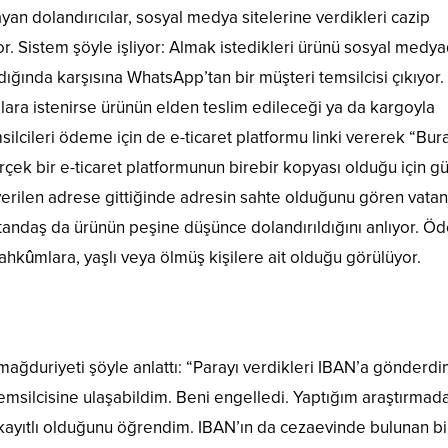
ayan dolandırıcılar, sosyal medya sitelerine verdikleri cazip
or. Sistem şöyle işliyor: Almak istedikleri ürünü sosyal medy
dığında karşısına WhatsApp’tan bir müşteri temsilcisi çıkıyor.
lara istenirse ürünün elden teslim edileceği ya da kargoyla
silcileri ödeme için de e-ticaret platformu linki vererek “Bu
rçek bir e-ticaret platformunun birebir kopyası olduğu için g
verilen adrese gittiğinde adresin sahte olduğunu gören vata
tandaş da ürünün peşine düşünce dolandırıldığını anlıyor. 
ahkûmlara, yaşlı veya ölmüş kişilere ait olduğu görülüyor.
ağduriyeti şöyle anlattı: “Parayı verdikleri IBAN’a gönderdi
emsilcisine ulaşabildim. Beni engelledi. Yaptığım araştırmad
 kayıtlı olduğunu öğrendim. IBAN’ın da cezaevinde bulunan bi