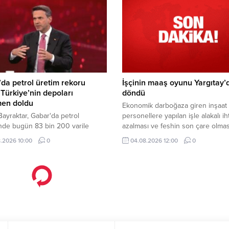
da petrol üretim rekoru
İşçinin maaş oyunu Yargıtay’
! Türkiye’nin depoları
döndü
en doldu
Ekonomik darboğaza giren inşaat ş
ayraktar, Gabar'da petrol
personellere yapılan işle alakalı ih
nde bugün 83 bin 200 varile
azalması ve feshin son çare olmas
rak rekor kırıldığını duyurdu. Depo
prensibi ilkelerinden hareketle iş
.2026 10:00
0
04.08.2026 12:00
0
esinin arttırılacağını ifade eden
sözleşmesini bu nedenle sona er
ar, "Türkiye'nin bütün enerji
yerine ücrette indirime gidilmesini 
a tesisleri dolu durumda" dedi.
etti
lıyor