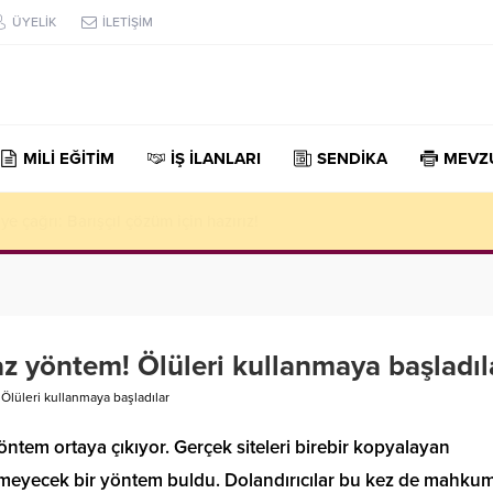
ÜYELİK
İLETİŞİM
MİLİ EĞİTİM
İŞ İLANLARI
SENDİKA
MEVZ
rizi: 2 üst düzey yetkili görevden alındı
az yöntem! Ölüleri kullanmaya başladıl
 Ölüleri kullanmaya başladılar
yöntem ortaya çıkıyor. Gerçek siteleri birebir kopyalayan
gelmeyecek bir yöntem buldu. Dolandırıcılar bu kez de mahku