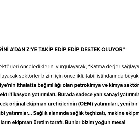
İNİ A’DAN Z’YE TAKİP EDİP EDİP DESTEK OLUYOR”
ektörleri öncelediklerini vurgulayarak, “Katma değer sağlaya
layacak sektörler bizim için öncelikli, tabii istihdam da büy
iye’nin ithalatta bağımlılığı olan petrokimya ve kimya sektör
rifikasyon yatırımları. Burada sadece yan sanayi yatırımla
cek orijinal ekipman üreticilerinin (OEM) yatırımları, yeni bir
bi yatırımlar… Sağlık alanında sağlık teçhizatı, makine ekip
bunların ekipman üretim tarafı. Bunlar bizim yoğun mesai