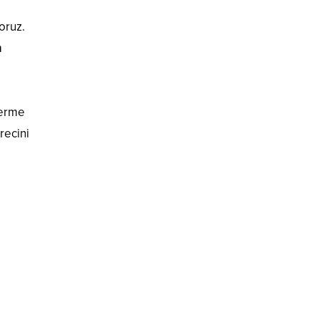
oruz.
m
verme
recini