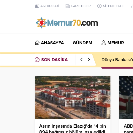
ASTROLOJİ
GAZETELER
SİTENE EKLE
ANASAYFA
GÜNDEM
MEMUR
SON DAKİKA
Dünya Bankası’n
Asrın inşasında Elazığ’da 14 bin
ABD,
894 bağımsız bölüm inşa edildi
para