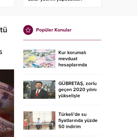
tü
Popüler Konular
5
Kur korumalı
mevduat
hesaplarında
düşüş sürdü
GÜBRETAŞ, zorlu
geçen 2020 yılını
yükselişle
tamamladı
Türkeli’de su
fiyatlarında yüzde
50 indirim