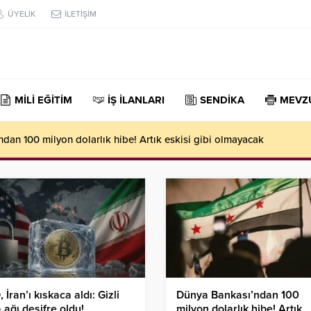
ÜYELİK
İLETİŞİM
MİLİ EĞİTİM
İŞ İLANLARI
SENDİKA
MEVZ
dan 100 milyon dolarlık hibe! Artık eskisi gibi olmayacak
 İran’ı kıskaca aldı: Gizli
Dünya Bankası’ndan 100
 ağı deşifre oldu!
milyon dolarlık hibe! Artık