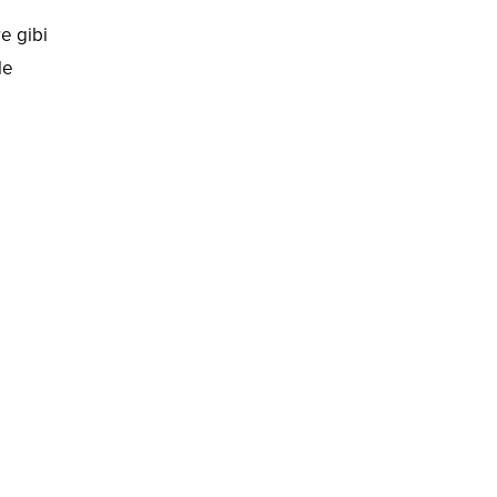
re gibi
le