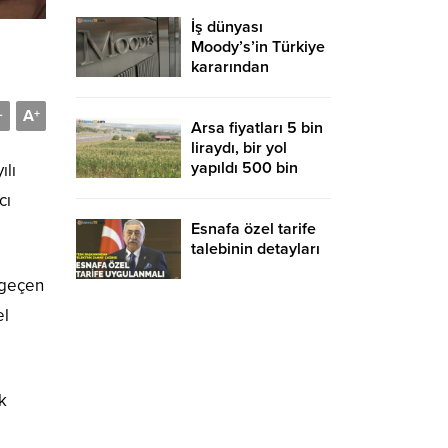
İş dünyası
Moody’s’in Türkiye
kararından
memnun
A
-
+
Arsa fiyatları 5 bin
liraydı, bir yol
yapıldı 500 bin
ılı
liraya uçtu
cı
Esnafa özel tarife
talebinin detayları
 geçen
el
k