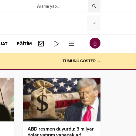
UAT
EĞİTİM
TÜMÜNÜ GÖSTER →
ABD resmen duyurdu: 3 milyar
dolar yatırım yapacaklar!