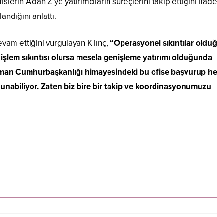
slerin A’dan Z’ye yatırımcıların süreçlerini takip ettiğini ifade
ndığını anlattı.
vam ettiğini vurgulayan Kılınç,
“Operasyonel sıkıntılar oldu
şlem sıkıntısı olursa mesela genişleme yatırımı olduğunda
 zaman Cumhurbaşkanlığı himayesindeki bu ofise başvurup he
abiliyor. Zaten biz bire bir takip ve koordinasyonumuzu