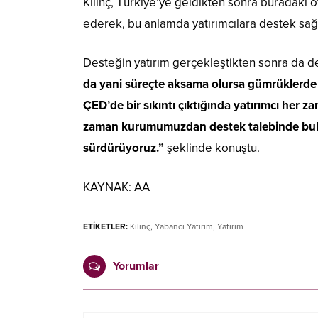
Kılınç, Türkiye’ye geldikten sonra buradaki ofi
ederek, bu anlamda yatırımcılara destek sağla
Desteğin yatırım gerçekleştikten sonra da de
da yani süreçte aksama olursa gümrüklerde i
ÇED’de bir sıkıntı çıktığında yatırımcı her
zaman kurumumuzdan destek talebinde bulun
sürdürüyoruz.”
şeklinde konuştu.
KAYNAK:
AA
ETİKETLER:
Kılınç
,
Yabancı Yatırım
,
Yatırım
Yorumlar