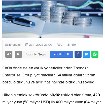
Ekonomi
23.11.2023 23:00
0
419
A
A
+
-
ABONE OL
Çin’in önde gelen varlık yöneticilerinden Zhongzhi
Enterprise Group, yatırımcılara 64 milyar dolara varan
borcu olduğunu ve ağır iflas halinde olduğunu söyledi.
Ülkenin emlak sektöründe büyük riskleri olan firma, 420
milyar yuan (58 milyar USD) ila 460 milyar yuan (64 milyar