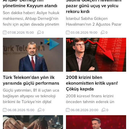
AHBAP Derneği’nin
Sabiha Gökçen Havalimanı
yönetimine Kayyum atandı
pazar günü uçuş ve yolcu
rekoru kırdı
Son dakika haberi: Asliye hukuk
mahkemesi, Ahbap Derneği'nin
İstanbul Sabiha Gökçen
feshi için açılan davada yönetim
Havalimanı'nın 2 Ağustos Pazar
kayyumu atanmasına hükmetti.
günü 919 uçuş ve 174 bin 325
07.08.2026 15:00
0
03.08.2026 19:00
0
Derneğim tüm faaliyetleri
yolcuya hizmet vererek uçuş ve
tedbiren durduruldu.
yolcu rekoru kırdığı bildirildi.
Mahkemenin bu kararı ile
derneğin fesih süreci başlamış
oldu.
Türk Telekom’dan yılın ilk
2008 krizini bilen
yarısında güçlü performans
ekonomistten kritik uyarı!
Çöküş kapıda
Güçlü yatırımları, 81 ili uçtan uca
bağlayan altyapısı ve teknoloji
2008 küresel finans krizini
birikimi ile Türkiye’nin dijital
önceden tahmin ederek ün
dönüşümüne öncülük eden Türk
kazanan yatırımcı Michael Burry,
06.08.2026 15:00
0
06.08.2026 20:00
0
Telekom, 2026 yılı ikinci çeyrek
ABD borsalarındaki yükselişe
finansal ve operasyonel
rağmen piyasaların zirveye
sonuçlarını açıkladı.
yaklaştığını savundu. İşte