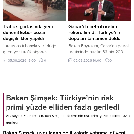
detaylar...
Trafik sigortasında yeni
Gabar’da petrol üretim
dönem! Ezber bozan
rekoru kırıldı! Türkiye’nin
değişiklikler yapıldı
depoları tamamen doldu
1 Ağustos itibarıyla yürürlüğe
Bakan Bayraktar, Gabar'da petrol
giren yeni trafik sigortası
üretiminde bugün 83 bin 200
düzenlemesiyle eksper atamaları
varile ulaşılarak rekor kırıldığını
05.08.2026 18:00
0
05.08.2026 10:00
0
dijital sistem üzerinden yapılacak,
duyurdu. Depo kapasitesinin
40 bin TL üzerindeki hasarlarda
arttırılacağını ifade eden
bağımsız eksper incelemesi
Bayraktar, "Türkiye'nin bütün
zorunlu olacak.
enerji depolama tesisleri dolu
durumda" dedi.
Bakan Şimşek: Türkiye’nin risk
primi yüzde elliden fazla geriledi
Anasayfa
»
Ekonomi
»
Bakan Şimşek: Türkiye’nin risk primi yüzde elliden fazla
geriledi
Bakan Şimşek, uygulanan politikalarla yatırımcı güveni