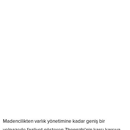
Madencilikten varlık yönetimine kadar geniş bir
yelpazede faaliyet gösteren Zhongzhi’nin karşı karşıya