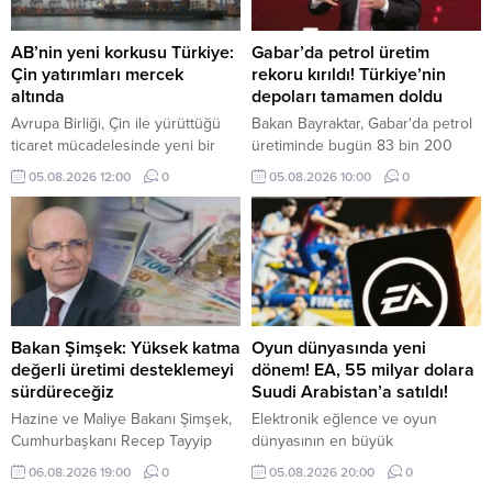
AB’nin yeni korkusu Türkiye:
Gabar’da petrol üretim
Çin yatırımları mercek
rekoru kırıldı! Türkiye’nin
altında
depoları tamamen doldu
Avrupa Birliği, Çin ile yürüttüğü
Bakan Bayraktar, Gabar'da petrol
ticaret mücadelesinde yeni bir
üretiminde bugün 83 bin 200
cepheyle karşı karşıya. Brüksel
varile ulaşılarak rekor kırıldığını
05.08.2026 12:00
0
05.08.2026 10:00
0
artık Çin'den gelen ürünler kadar,
duyurdu. Depo kapasitesinin
Çinli şirketlerin Türkiye ve Fas'ta
arttırılacağını ifade eden
kurduğu üretim tesislerinde de
Bayraktar, "Türkiye'nin bütün
endişe duyuyor.
enerji depolama tesisleri dolu
durumda" dedi.
Bakan Şimşek: Yüksek katma
Oyun dünyasında yeni
değerli üretimi desteklemeyi
dönem! EA, 55 milyar dolara
sürdüreceğiz
Suudi Arabistan’a satıldı!
Hazine ve Maliye Bakanı Şimşek,
Elektronik eğlence ve oyun
Cumhurbaşkanı Recep Tayyip
dünyasının en büyük
Erdoğan'ın liderliğinde verimliliği
aktörlerinden Electronic Arts (EA),
06.08.2026 19:00
0
05.08.2026 20:00
0
artıran, yüksek katma değerli
55 milyar dolarlık devasa bir