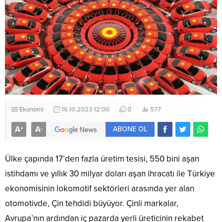
Ekonomi
16.10.2023 12:00
0
577
A
A
+
-
ABONE OL
Ülke çapında 17’den fazla üretim tesisi, 550 bini aşan
istihdamı ve yıllık 30 milyar doları aşan ihracatı ile Türkiye
ekonomisinin lokomotif sektörleri arasında yer alan
otomotivde, Çin tehdidi büyüyor. Çinli markalar,
Avrupa’nın ardından iç pazarda yerli üreticinin rekabet