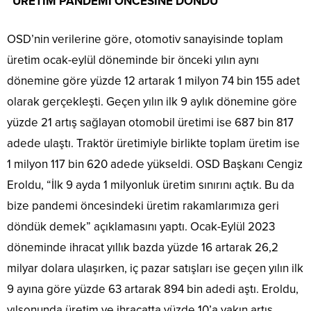
“ÜRETİM PANDEMİ ÖNCESİNE DÖNDÜ”
OSD’nin verilerine göre, otomotiv sanayisinde toplam
üretim ocak-eylül döneminde bir önceki yılın aynı
dönemine göre yüzde 12 artarak 1 milyon 74 bin 155 adet
olarak gerçekleşti. Geçen yılın ilk 9 aylık dönemine göre
yüzde 21 artış sağlayan otomobil üretimi ise 687 bin 817
adede ulaştı. Traktör üretimiyle birlikte toplam üretim ise
1 milyon 117 bin 620 adede yükseldi. OSD Başkanı Cengiz
Eroldu, “İlk 9 ayda 1 milyonluk üretim sınırını açtık. Bu da
bize pandemi öncesindeki üretim rakamlarımıza geri
döndük demek” açıklamasını yaptı. Ocak-Eylül 2023
döneminde ihracat yıllık bazda yüzde 16 artarak 26,2
milyar dolara ulaşırken, iç pazar satışları ise geçen yılın ilk
9 ayına göre yüzde 63 artarak 894 bin adedi aştı. Eroldu,
yılsonunda üretim ve ihracatta yüzde 10’a yakın artış