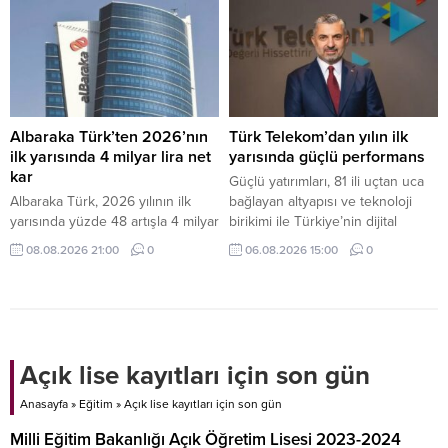
üretimi destekleyen ve
anlaşmayla borsaya veda ederek
makroekonomik istikrarı
kapalı devre özel bir şirkete
güçlendiren politikaların
dönüştü.
uygulanmaya devam edeceğini
belirtti.
Albaraka Türk’ten 2026’nın
Türk Telekom’dan yılın ilk
ilk yarısında 4 milyar lira net
yarısında güçlü performans
kar
Güçlü yatırımları, 81 ili uçtan uca
Albaraka Türk, 2026 yılının ilk
bağlayan altyapısı ve teknoloji
yarısında yüzde 48 artışla 4 milyar
birikimi ile Türkiye’nin dijital
lira net kar elde etti.
dönüşümüne öncülük eden Türk
08.08.2026 21:00
0
06.08.2026 15:00
0
Telekom, 2026 yılı ikinci çeyrek
finansal ve operasyonel
sonuçlarını açıkladı.
Açık lise kayıtları için son gün
Anasayfa
»
Eğitim
»
Açık lise kayıtları için son gün
Milli Eğitim Bakanlığı Açık Öğretim Lisesi 2023-2024