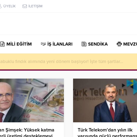
ÜYELİK
İLETİŞİM
MİLİ EĞİTİM
İŞ İLANLARI
SENDİKA
MEVZ
buklu fındık alımında yeni dönem başlıyor! İşte tüm şartlar…
an Şimşek: Yüksek katma
Türk Telekom’dan yılın ilk
rli üretimi desteklemeyi
yarısında güçlü performan