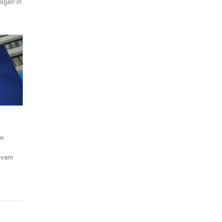
oğan'ın
sek
 ve
ren
ye
devam
inin bu
iğini