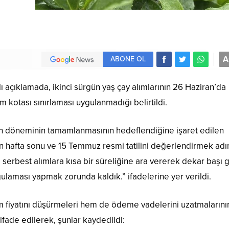
A
ABONE OL
açıklamada, ikinci sürgün yaş çay alımlarının 26 Haziran’da
m kotası sınırlaması uygulanmadığı belirtildi.
n döneminin tamamlanmasının hedeflendiğine işaret edilen
ın hafta sonu ve 15 Temmuz resmi tatilini değerlendirmek adı
serbest alımlara kısa bir süreliğine ara vererek dekar başı 
laması yapmak zorunda kaldık.” ifadelerine yer verildi.
m fiyatını düşürmeleri hem de ödeme vadelerini uzatmalarını
ifade edilerek, şunlar kaydedildi: