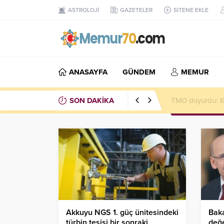
ASTROLOJİ
GAZETELER
SİTENE EKLE
ANASAYFA
GÜNDEM
MEMUR
SON DAKİKA
TMO duyurdu: Ka
Akkuyu NGS 1. güç ünitesindeki
Bak
türbin tesisi bir sonraki
değe