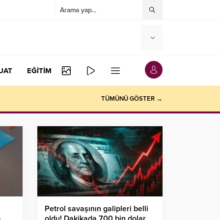
UAT
EĞİTİM
TÜMÜNÜ GÖSTER →
Petrol savaşının galipleri belli
s
oldu! Dakikada 700 bin dolar