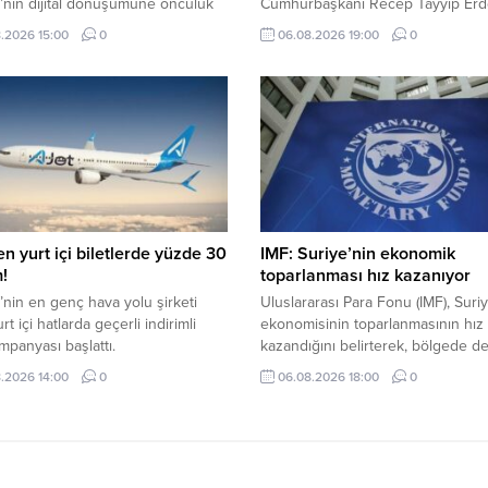
’nin dijital dönüşümüne öncülük
Cumhurbaşkanı Recep Tayyip Erd
rk Telekom, 2026 yılı ikinci
liderliğinde verimliliği artıran, yük
.2026 15:00
0
06.08.2026 19:00
0
finansal ve operasyonel
katma değerli üretimi destekleyen
ını açıkladı.
makroekonomik istikrarı güçlendi
politikaların uygulanmaya devam
edeceğini belirtti.
en yurt içi biletlerde yüzde 30
IMF: Suriye’nin ekonomik
m!
toparlanması hız kazanıyor
’nin en genç hava yolu şirketi
Uluslararası Para Fonu (IMF), Suri
rt içi hatlarda geçerli indirimli
ekonomisinin toparlanmasının hız
ampanyası başlattı.
kazandığını belirterek, bölgede 
eden çatışmalara rağmen ekonom
.2026 14:00
0
06.08.2026 18:00
0
yıl çift haneli büyümesinin beklend
bildirdi.