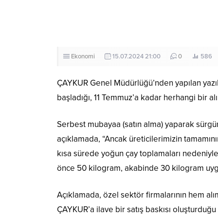
Ekonomi
15.07.2024 21:00
0
586
ÇAYKUR Genel Müdürlüğü’nden yapılan yazılı 
başladığı, 11 Temmuz’a kadar herhangi bir alı
Serbest mubayaa (satın alma) yaparak sürgü
açıklamada, “Ancak üreticilerimizin tamamın
kısa sürede yoğun çay toplamaları nedeniyle 
önce 50 kilogram, akabinde 30 kilogram uygu
Açıklamada, özel sektör firmalarının hem alı
ÇAYKUR’a ilave bir satış baskısı oluşturduğu 