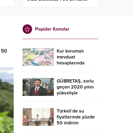
kazandılar
Popüler Konular
 50
Kur korumalı
mevduat
hesaplarında
düşüş sürdü
GÜBRETAŞ, zorlu
geçen 2020 yılını
yükselişle
tamamladı
Türkeli’de su
fiyatlarında yüzde
50 indirim