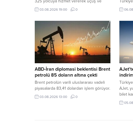
325 yolcuya hizmet vererek uçuş ve
Türkiye
yolcu rekoru kırdığı bildirildi.
eden Tü
03.08.2026 19:00
0
06.08
çeyrek 
sonuçlar
ABD-İran diplomasi beklentisi Brent
AJet’t
petrolü 85 doların altına çekti
indiri
Brent petrolün varili uluslararası vadeli
Türkiye
piyasalarda 83,41 dolardan işlem görüyor.
AJet, yu
bilet k
03.08.2026 13:00
0
05.08