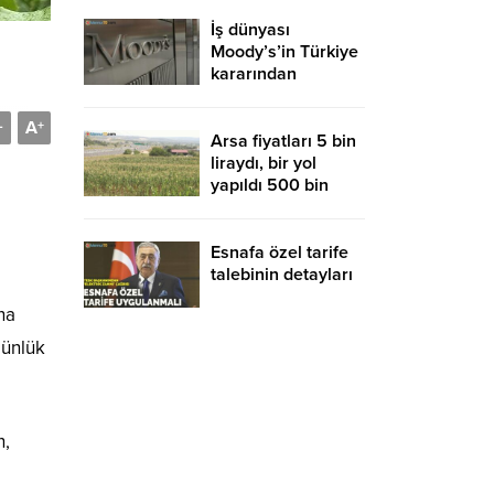
İş dünyası
Moody’s’in Türkiye
kararından
memnun
A
-
+
Arsa fiyatları 5 bin
liraydı, bir yol
yapıldı 500 bin
liraya uçtu
Esnafa özel tarife
talebinin detayları
na
günlük
n,