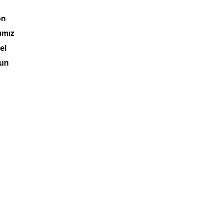
on
ımız
el
zun