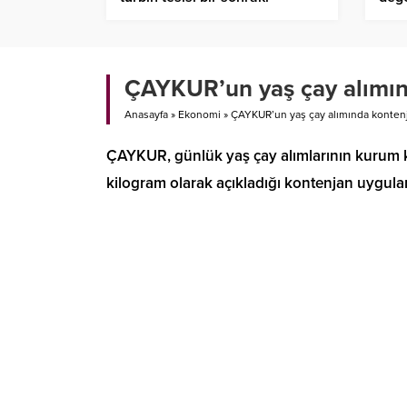
devreye alma aşamasına hazır
sür
ÇAYKUR’un yaş çay alımın
Anasayfa
»
Ekonomi
»
ÇAYKUR’un yaş çay alımında konten
ÇAYKUR, günlük yaş çay alımlarının kurum k
kilogram olarak açıkladığı kontenjan uygul