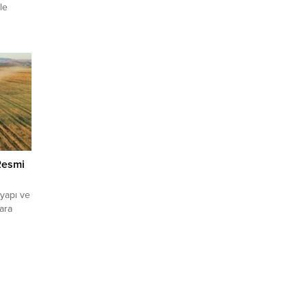
le
u. Depo
eden
ji
 dedi.
 Resmi
 yapı ve
lara