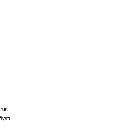
ürün
iyatı