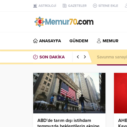
ASTROLOJİ
GAZETELER
SİTENE EKLE
ANASAYFA
GÜNDEM
MEMUR
SON DAKİKA
Savunma sanayiin
ABD’de tarım dışı istihdam
AHB
temmuzda beklentilerin aksine
Kay