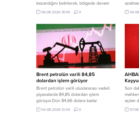
kazandığını belirterek, bölgede devam
azalmas
eden çatışmalara rağmen ekonominin bu
prensib
06.08.2026 18:00
0
04.08
yıl çift haneli büyümesinin beklendiğini
sözleş
bildirdi.
yerine 
etti
Brent petrolün varili 84,85
AHBAP
dolardan işlem görüyor
Kayyu
Brent petrolün varili uluslararası vadeli
Son dak
piyasalarda 84,85 dolardan işlem
mahkeme
görüyor.Dün 84,66 dolara kadar
açılan
yükselen Brent petrolün ekim vadeli varil
atanma
04.08.2026 13:00
0
07.08
fiyatı, günü 83,77 dolardan tamamladı.
faaliye
Mahkeme
süreci 