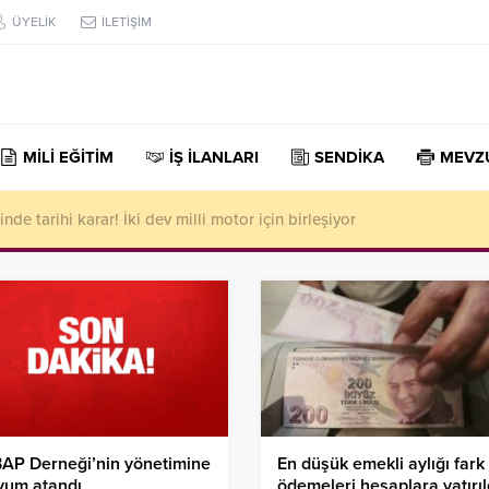
ÜYELİK
İLETİŞİM
MİLİ EĞİTİM
İŞ İLANLARI
SENDİKA
MEVZ
de tarihi karar! İki dev milli motor için birleşiyor
AP Derneği’nin yönetimine
En düşük emekli aylığı fark
yum atandı
ödemeleri hesaplara yatırıl