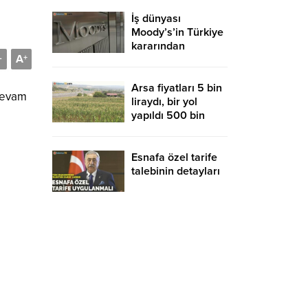
İş dünyası
Moody’s’in Türkiye
kararından
A
-
+
memnun
Arsa fiyatları 5 bin
 devam
liraydı, bir yol
yapıldı 500 bin
liraya uçtu
Esnafa özel tarife
talebinin detayları