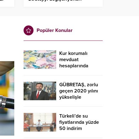
Popüler Konular
Kur korumalı
mevduat
hesaplarında
düşüş sürdü
GÜBRETAŞ, zorlu
geçen 2020 yılını
yükselişle
tamamladı
Türkeli’de su
fiyatlarında yüzde
50 indirim