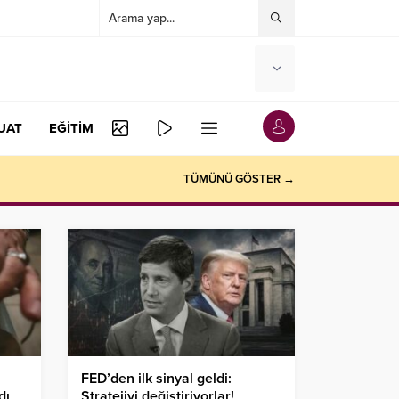
UAT
EĞİTİM
TÜMÜNÜ GÖSTER →
FED’den ilk sinyal geldi:
dı
Stratejiyi değiştiriyorlar!