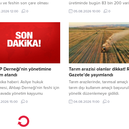
ı ve feshin son çare olması
üretiminde bugün 83 bin 200 vari
i ilkelerinden hareketle iş
ulaşılarak rekor kırıldığını duyurd
.2026 12:00
0
05.08.2026 10:00
0
mesini bu nedenle sona erdirmek
kapasitesinin arttırılacağını ifade 
ücrette indirime gidilmesini teklif
Bayraktar, "Türkiye'nin bütün ener
depolama tesisleri dolu durumda"
 Derneği’nin yönetimine
Tarım arazisi olanlar dikkat!
m atandı
Gazete’de yayımlandı
ika haberi: Asliye hukuk
Tarım arazilerinde, tarımsal amaçlı
si, Ahbap Derneği'nin feshi için
tarım dışı kullanım amaçlı başvuru
 davada yönetim kayyumu
yönelik düzenlemeye gidildi.
sına hükmetti. Derneğim tüm
.2026 15:00
0
04.08.2026 11:00
0
tleri tedbiren durduruldu.
nin bu kararı ile derneğin fesih
başlamış oldu.