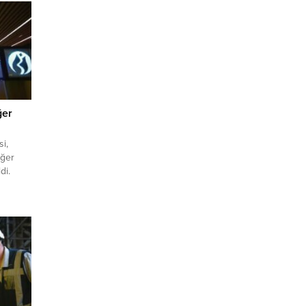
ğer
i,
eğer
di.