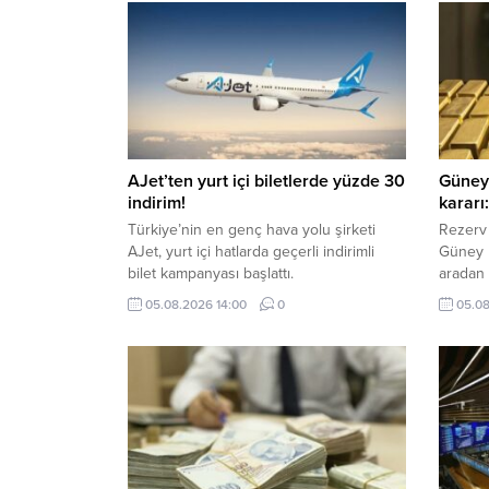
AJet’ten yurt içi biletlerde yüzde 30
Güney 
indirim!
kararı:
Türkiye’nin en genç hava yolu şirketi
Rezerv 
AJet, yurt içi hatlarda geçerli indirimli
Güney K
bilet kampanyası başlattı.
aradan 
Merkez 
05.08.2026 14:00
0
05.08
muhafaz
da çeşi