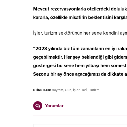
Mevcut rezervasyonlarla otellerdeki doluluk 
kararla, özellikle misafirin beklentisini kar
İşler, turizm sektörünün her sene kendini aş
“2023 yılında biz tüm zamanların en iyi raka
geçebilmektir. Her şey beklendiği gibi gide
göstergesi bu sene hem yılbaşı hem sömestir 
Sezonu bir ay önce açacağımızı da dikkate alı
ETİKETLER:
Bayram
,
Gün
,
İşler
,
Tati̇l
,
Turizm
Yorumlar