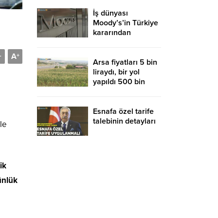
İş dünyası
Moody’s’in Türkiye
kararından
memnun
A
-
+
Arsa fiyatları 5 bin
liraydı, bir yol
yapıldı 500 bin
liraya uçtu
Esnafa özel tarife
talebinin detayları
le
ik
ünlük