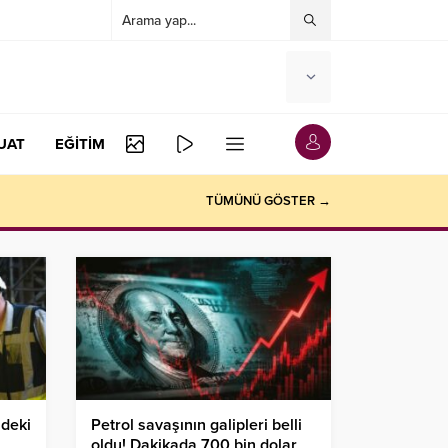
UAT
EĞİTİM
zır
TÜMÜNÜ GÖSTER →
ndeki
Petrol savaşının galipleri belli
oldu! Dakikada 700 bin dolar