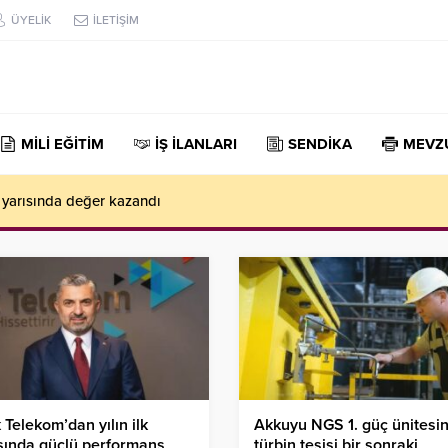
ÜYELİK
İLETİŞİM
MİLİ EĞİTİM
İŞ İLANLARI
SENDİKA
MEVZ
üç ünitesindeki türbin tesisi bir sonraki devreye alma aşamasına ha
 Telekom’dan yılın ilk
Akkuyu NGS 1. güç ünitesi
sında güçlü performans
türbin tesisi bir sonraki