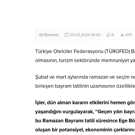
Ekonomi
20.03.2024 16:00
0
475
Türkiye Otelciler Federasyonu (TÜROFED) Baş
olmasının, turizm sektöründe memnuniyet yarat
Şubat ve mart aylarında ramazan ve seçim nede
birleşen bayram tatilinin uzamasının özellikle 
İşler, dün alınan kararın etkilerini hemen gö
yaşandığını vurgulayarak, “Geçen yılın bayr
bu Ramazan Bayramı tatili süresince Ege Bölg
oluşan bir potansiyel, ekonominin çarkların