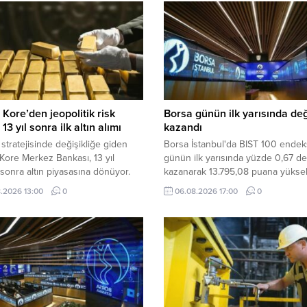
Kore’den jeopolitik risk
Borsa günün ilk yarısında de
 13 yıl sonra ilk altın alımı
kazandı
stratejisinde değişikliğe giden
Borsa İstanbul'da BIST 100 endeks
ore Merkez Bankası, 13 yıl
günün ilk yarısında yüzde 0,67 d
sonra altın piyasasına dönüyor.
kazanarak 13.795,08 puana yüksel
bankası, altın rezervlerini
.2026 13:00
0
06.08.2026 17:00
0
a ettiği fiziki depolama noktalarını
tlendirmeyi hedefliyor.