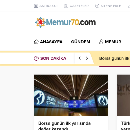
ASTROLOJİ
GAZETELER
SİTENE EKLE
ANASAYFA
GÜNDEM
MEMUR
SON DAKİKA
Akkuyu NGS 1. g
Borsa günün ilk yarısında
Türk
değer kazandı
yarı