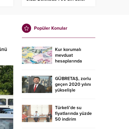
azır
kazandılar
Popüler Konular
rünü
Kur korumalı
mevduat
hesaplarında
düşüş sürdü
GÜBRETAŞ, zorlu
geçen 2020 yılını
yükselişle
tamamladı
Türkeli’de su
fiyatlarında yüzde
50 indirim