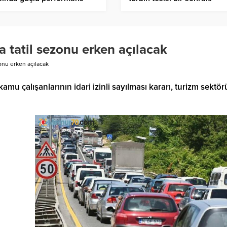
devreye alma aşamasına h
a tatil sezonu erken açılacak
zonu erken açılacak
mu çalışanlarının idari izinli sayılması kararı, turizm sektö