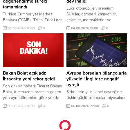
değerlendirme süreci
dev ihale!
tamamlandı
Lüks otomobiller, premium
Türkiye Cumhuriyet Merkez
SUV'lar, damperli kamyonlar,
Bankası (TCMB), "Dijital Türk Lirası
çekiciler, motosikletler ve
Projesi" ekosistemine katılım
ekonomik binek araçlar ihalede
03.08.2026 12:00
0
04.08.2026 19:00
0
çağrısına ilişkin başvuru
alıcılarını bekliyor. İşte detaylar...
değerlendirme süreçlerinin
tamamlandığını bildirdi.
Bakan Bolat açıkladı:
Avrupa borsaları bilançolarla
İhracatta yeni rekor geldi
yükseldi! İngiltere negatif
ayrıştı
Son dakika haberi: Ticaret Bakanı
Bolat, temmuzda ihracatın geçen
Şirketlerin yılın ikinci çeyreğine
yılın aynı dönemine göre yüzde
ilişkin güçlü bilançoları piyasalara
2,9 artarak 25,6 milyar dolara
pozitif yansımaya devam ediyor.
03.08.2026 14:00
0
06.08.2026 22:00
0
ulaştığını ve en yüksek temmuz
Güçlü şirket bilançolarının
ayı ihracatına imza atıldığını
desteğiyle Avrupa borsaları
bildirdi.
İngiltere hariç günü yükselişle
tamamladı.