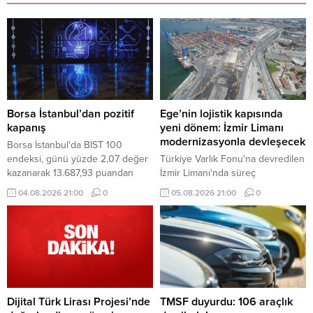
Borsa İstanbul’dan pozitif
Ege’nin lojistik kapısında
kapanış
yeni dönem: İzmir Limanı
modernizasyonla devleşecek
Borsa İstanbul'da BIST 100
endeksi, günü yüzde 2,07 değer
Türkiye Varlık Fonu'na devredilen
kazanarak 13.687,93 puandan
İzmir Limanı'nda süreç
tamamladı.
tamamlandı. Mülkiyeti kamuda
04.08.2026 21:00
0
05.08.2026 21:00
0
kalacak dev tesis, Alport
işletmeciliği ve kapsamlı
modernizasyon yatırımlarıyla
küresel lojistik merkezine
dönüşecek.
Dijital Türk Lirası Projesi’nde
TMSF duyurdu: 106 araçlık