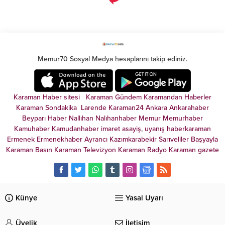
Memur70 Sosyal Medya hesaplarını takip ediniz.
Karaman Haber sitesi
Karaman Gündem
Karamandan
Haberler
Karaman Sondakika
Larende
Karaman24
Ankara
Ankarahaber
Beyparı Haber
Nallıhan
Nalıhanhaber
Memur
Memurhaber
Kamuhaber
Kamudanhaber
imaret
asayiş
,
uyanış
haberkaraman
Ermenek
Ermenekhaber
Ayrancı
Kazımkarabekir
Sarıveliler
Başyayla
Karaman Basın
Karaman Televizyon
Karaman Radyo
Karaman gazete
Künye
Yasal Uyarı
Üyelik
İletişim