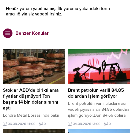
Henüz yorum yapılmamış. İlk yorumu yukarıdaki form
aracılığıyla siz yapabilirsiniz.
Benzer Konular
Stoklar ABD’de birikti ama
Brent petrolün varili 84,85
fiyatlar düşmüyor! Ton
dolardan işlem görüyor
başına 14 bin dolar sınırını
Brent petrolün varili uluslararası
aştı
vadeli piyasalarda 84,85 dolardan
Londra Metal Borsası'nda bakır
işlem görüyor.Dün 84,66 dolara
fiyatları, ABD'deki stok artışına ve
kadar yükselen Brent petrolün
06.08.2026 14:00
0
04.08.2026 13:00
0
tarife belirsizliklerine rağmen ton
ekim vadeli varil fiyatı, günü 83,77