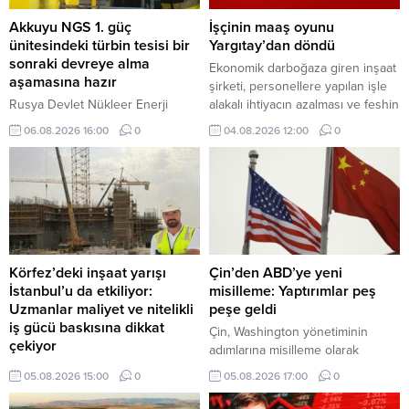
Akkuyu NGS 1. güç
İşçinin maaş oyunu
ünitesindeki türbin tesisi bir
Yargıtay’dan döndü
sonraki devreye alma
Ekonomik darboğaza giren inşaat
aşamasına hazır
şirketi, personellere yapılan işle
Rusya Devlet Nükleer Enerji
alakalı ihtiyacın azalması ve feshin
Kuruluşu Rosatom tarafından inşa
son çare olması prensibi
06.08.2026 16:00
0
04.08.2026 12:00
0
edilen Akkuyu Nükleer Güç
ilkelerinden hareketle iş
Santralinin (NGS) 1. güç
sözleşmesini bu nedenle sona
ünitesindeki türbin tesisi
erdirmek yerine ücrette indirime
sistemlerinin buhar almaya hazır
gidilmesini teklif etti
hale geldiğini gösteren kritik test
başarıyla yürütüldü.
Körfez’deki inşaat yarışı
Çin’den ABD’ye yeni
İstanbul’u da etkiliyor:
misilleme: Yaptırımlar peş
Uzmanlar maliyet ve nitelikli
peşe geldi
iş gücü baskısına dikkat
Çin, Washington yönetiminin
çekiyor
adımlarına misilleme olarak
Körfez ülkelerinde hızlanan otel,
ABD'ye İHA ihracatını yasaklayan
05.08.2026 15:00
0
05.08.2026 17:00
0
konut ve karma kullanım projeleri,
ve 6 Amerikan şirketine yaptırım
yalnızca bölgesel bir yatırım
öngören yeni düzenlemelerini