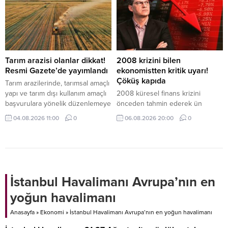
hareketi olarak değil, Türkiye’deki
duyurdu.
inşaat ekosistemini de etkileyen
yeni bir dalga olarak
değerlendiriliyor.
Tarım arazisi olanlar dikkat!
2008 krizini bilen
Resmi Gazete’de yayımlandı
ekonomistten kritik uyarı!
Çöküş kapıda
Tarım arazilerinde, tarımsal amaçlı
yapı ve tarım dışı kullanım amaçlı
2008 küresel finans krizini
başvurulara yönelik düzenlemeye
önceden tahmin ederek ün
gidildi.
kazanan yatırımcı Michael Burry,
04.08.2026 11:00
0
06.08.2026 20:00
0
ABD borsalarındaki yükselişe
rağmen piyasaların zirveye
yaklaştığını savundu. İşte
detaylar...
İstanbul Havalimanı Avrupa’nın en
yoğun havalimanı
Anasayfa
»
Ekonomi
»
İstanbul Havalimanı Avrupa’nın en yoğun havalimanı