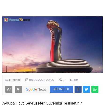
Ekonomi
08.09.2023 20:00
0
494
A
A
+
-
ABONE OL
Avrupa Hava Seyrüsefer Güvenliği Teşkilatının