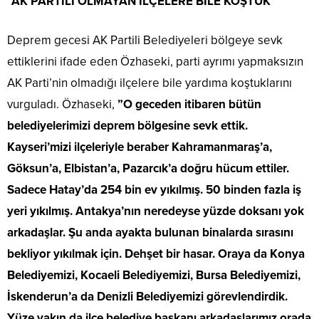
”AK PARTİLİ OLMAYAN İLÇELERE BİLE KOŞTUK”
Deprem gecesi AK Partili Belediyeleri bölgeye sevk
ettiklerini ifade eden Özhaseki, parti ayrımı yapmaksızın
AK Parti’nin olmadığı ilçelere bile yardıma koştuklarını
vurguladı. Özhaseki,
”O geceden itibaren bütün
belediyelerimizi deprem bölgesine sevk ettik.
Kayseri’mizi ilçeleriyle beraber Kahramanmaraş’a,
Göksun’a, Elbistan’a, Pazarcık’a doğru hücum ettiler.
Sadece Hatay’da 254 bin ev yıkılmış. 50 binden fazla iş
yeri yıkılmış. Antakya’nın neredeyse yüzde doksanı yok
arkadaşlar. Şu anda ayakta bulunan binalarda sırasını
bekliyor yıkılmak için. Dehşet bir hasar. Oraya da Konya
Belediyemizi, Kocaeli Belediyemizi, Bursa Belediyemizi,
İskenderun’a da Denizli Belediyemizi görevlendirdik.
Yüze yakın da ilçe belediye başkanı arkadaşlarımız orada