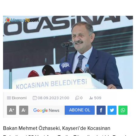
Ekonomi
08.09.2023 21:00
0
509
A
A
+
-
ABONE OL
Bakan Mehmet Özhaseki, Kayseri’de Kocasinan