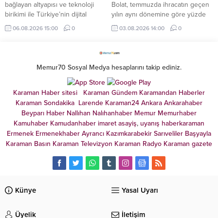
bağlayan altyapısı ve teknoloji
Bolat, temmuzda ihracatın geçen
birikimi ile Türkiye’nin dijital
yılın aynı dönemine göre yüzde
dönüşümüne öncülük eden Türk
2,9 artarak 25,6 milyar dolara
06.08.2026 15:00
0
03.08.2026 14:00
0
Telekom, 2026 yılı ikinci çeyrek
ulaştığını ve en yüksek temmuz
finansal ve operasyonel
ayı ihracatına imza atıldığını
sonuçlarını açıkladı.
bildirdi.
Memur70 Sosyal Medya hesaplarını takip ediniz.
Karaman Haber sitesi
Karaman Gündem
Karamandan
Haberler
Karaman Sondakika
Larende
Karaman24
Ankara
Ankarahaber
Beyparı Haber
Nallıhan
Nalıhanhaber
Memur
Memurhaber
Kamuhaber
Kamudanhaber
imaret
asayiş
,
uyanış
haberkaraman
Ermenek
Ermenekhaber
Ayrancı
Kazımkarabekir
Sarıveliler
Başyayla
Karaman Basın
Karaman Televizyon
Karaman Radyo
Karaman gazete
Künye
Yasal Uyarı
Üyelik
İletişim