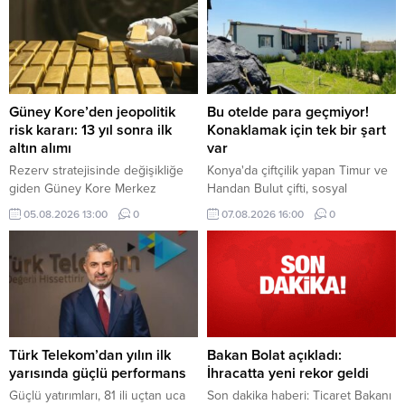
başına 14 bin 178 dolara çıkarak
dolardan tamamladı.
son 12 haftanın zirvesini gördü.
Şili'deki üretim kesintisi arz
endişelerini artırdı.
Güney Kore’den jeopolitik
Bu otelde para geçmiyor!
risk kararı: 13 yıl sonra ilk
Konaklamak için tek bir şart
altın alımı
var
Rezerv stratejisinde değişikliğe
Konya'da çiftçilik yapan Timur ve
giden Güney Kore Merkez
Handan Bulut çifti, sosyal
Bankası, 13 yıl aradan sonra altın
medyada tanıştıkları aileleri "köy
05.08.2026 13:00
0
07.08.2026 16:00
0
piyasasına dönüyor. Merkez
oteli" adını verdikleri çiftlik evinde
bankası, altın rezervlerini
ücretsiz ağırlıyor.
muhafaza ettiği fiziki depolama
noktalarını da çeşitlendirmeyi
hedefliyor.
Türk Telekom’dan yılın ilk
Bakan Bolat açıkladı:
yarısında güçlü performans
İhracatta yeni rekor geldi
Güçlü yatırımları, 81 ili uçtan uca
Son dakika haberi: Ticaret Bakanı