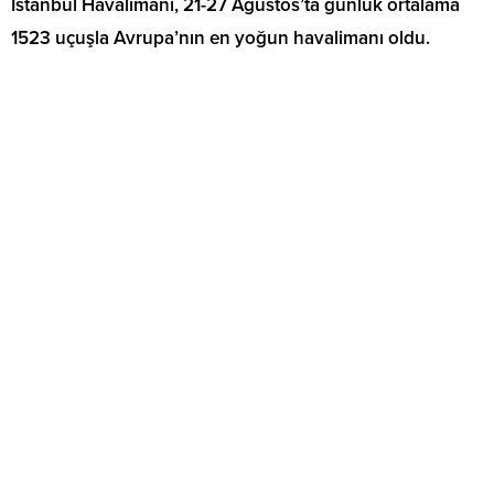
İstanbul Havalimanı, 21-27 Ağustos’ta günlük ortalama
1523 uçuşla Avrupa’nın en yoğun havalimanı oldu.