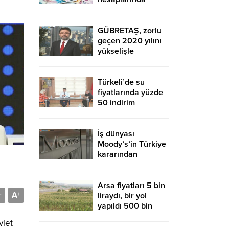
düşüş sürdü
GÜBRETAŞ, zorlu
geçen 2020 yılını
yükselişle
tamamladı
Türkeli’de su
fiyatlarında yüzde
50 indirim
İş dünyası
Moody’s’in Türkiye
kararından
memnun
Arsa fiyatları 5 bin
A
-
+
liraydı, bir yol
yapıldı 500 bin
liraya uçtu
vlet