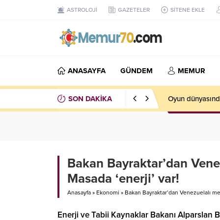
ASTROLOJİ
GAZETELER
SİTENE EKLE
ANASAYFA
GÜNDEM
MEMUR
SON DAKİKA
Trafik sigortas
Bakan Bayraktar’dan Venez
Masada ‘enerji’ var!
Anasayfa
»
Ekonomi
»
Bakan Bayraktar’dan Venezuelalı mevk
Enerji ve Tabii Kaynaklar Bakanı Alparslan 