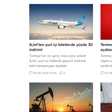
AJet’ten yurt içi biletlerde yüzde 30
Temmuz
indirim!
açıkla
Türkiye’nin en genç hava yolu şirketi
Temmuz 
AJet, yurt içi hatlarda geçerli indirimli
sayım s
bilet kampanyası başlattı.
tarafın
gözler 
05.08.2026 14:00
0
03.08