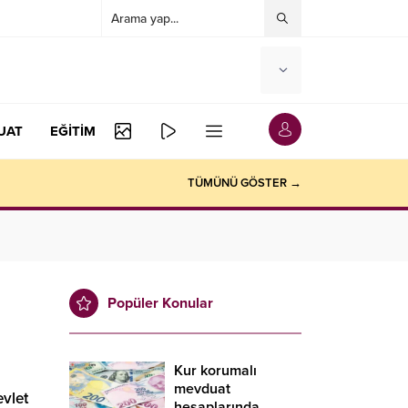
UAT
EĞİTİM
TÜMÜNÜ GÖSTER →
Popüler Konular
Kur korumalı
mevduat
evlet
hesaplarında