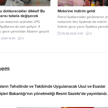
 dolduracaklar dikkat! Bu
Motorine indirim geldi
arısı tabela değişecek
Petrol fiyatlarındaki gerilemenin 
 ve motorinin ardından LPG
motorinin litre fiyatında da indirim 
fiyatlarına da zam geliyor. 4
İndirim gece yarısı fiyatlara yansıdı
 gece yarısından itibaren geçerli
05.08.2026 11:00
0
 lira 45 kuruşluk artışla birlikte,
.2026 10:00
0
araç sahiplerinin depo dolum
leri yükselecek.
önem
aların Tahsilinde ve Takibinde Uygulanacak Usul ve Esaslar
çişleri Bakanlığı’nın yönetmeliği Resmi Gazete’de yayımlandı