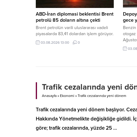
ABD-İran diplomasi beklentisi Brent
Depoyu
petrolü 85 doların altına çekti
gece y
Brent petrolün varili uluslararası vadeli
Benzin
piyasalarda 83,41 dolardan işlem görüyor.
otogaz 
Ağustos
03.08.2026 13:00
0
olacak 2
03.08
LPG'li 
maliyet
Trafik cezalarında yeni d
Anasayfa
»
Ekonomi
»
Trafik cezalarında yeni dönem
Trafik cezalarında yeni dönem başlıyor. Cez
Hakkında Yönetmelikte değişikliğe gidildi. İ
göre; trafik cezalarında, yüzde 25 …