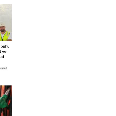
nbul’u
t ve
kat
konut
zca
 değil,
de