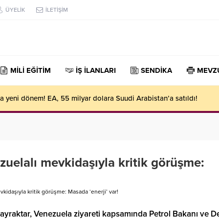
ÜYELİK
İLETİŞİM
MİLİ EĞİTİM
İŞ İLANLARI
SENDİKA
MEVZ
ında yeni dönem! Ezber bozan değişiklikler yapıldı
uelalı mevkidaşıyla kritik görüşme:
idaşıyla kritik görüşme: Masada ‘enerji’ var!
Bayraktar, Venezuela ziyareti kapsamında Petrol Bakanı ve D