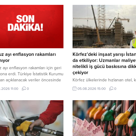
 ayı enflasyon rakamları
Körfez’deki inşaat yarışı İsta
nıyor
da etkiliyor: Uzmanlar maliye
nitelikli iş gücü baskısına dik
ayı enflasyon rakamları için geri
çekiyor
ona erdi. Türkiye İstatistik Kurumu
dan açıklanacak veriler öncesinde
Körfez ülkelerinde hızlanan otel, 
saat 10.00'a çevrildi.
ve karma kullanım projeleri, yalnı
.2026 11:00
0
05.08.2026 15:00
0
bölgesel bir yatırım hareketi olarak
Türkiye’deki inşaat ekosistemini 
etkileyen yeni bir dalga olarak
değerlendiriliyor.