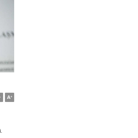
A
-
+
.