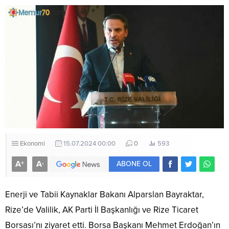
Ekonomi
15.07.2024 00:00
0
593
A
A
+
-
ABONE OL
Enerji ve Tabii Kaynaklar Bakanı Alparslan Bayraktar,
Rize’de Valilik, AK Parti İl Başkanlığı ve Rize Ticaret
Borsası’nı ziyaret etti. Borsa Başkanı Mehmet Erdoğan’ın