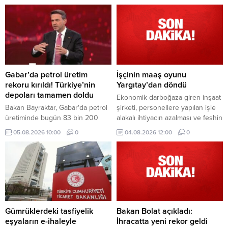
ayı enflasyon verilerini
değerlendirdi. Ekonomi yönetimi,
mali disiplin ve kalıcı fiyat istikrarı
hedefinden taviz verilmeyeceğini
vurguladı.
Gabar’da petrol üretim
İşçinin maaş oyunu
rekoru kırıldı! Türkiye’nin
Yargıtay’dan döndü
depoları tamamen doldu
Ekonomik darboğaza giren inşaat
Bakan Bayraktar, Gabar'da petrol
şirketi, personellere yapılan işle
üretiminde bugün 83 bin 200
alakalı ihtiyacın azalması ve feshin
varile ulaşılarak rekor kırıldığını
son çare olması prensibi
05.08.2026 10:00
0
04.08.2026 12:00
0
duyurdu. Depo kapasitesinin
ilkelerinden hareketle iş
arttırılacağını ifade eden
sözleşmesini bu nedenle sona
Bayraktar, "Türkiye'nin bütün
erdirmek yerine ücrette indirime
enerji depolama tesisleri dolu
gidilmesini teklif etti
durumda" dedi.
Gümrüklerdeki tasfiyelik
Bakan Bolat açıkladı:
eşyaların e-ihaleyle
İhracatta yeni rekor geldi