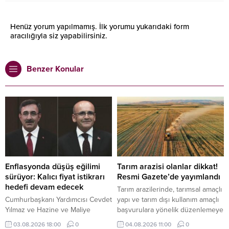
Henüz yorum yapılmamış. İlk yorumu yukarıdaki form
aracılığıyla siz yapabilirsiniz.
Benzer Konular
Enflasyonda düşüş eğilimi
Tarım arazisi olanlar dikkat!
sürüyor: Kalıcı fiyat istikrarı
Resmi Gazete’de yayımlandı
hedefi devam edecek
Tarım arazilerinde, tarımsal amaçlı
Cumhurbaşkanı Yardımcısı Cevdet
yapı ve tarım dışı kullanım amaçlı
Yılmaz ve Hazine ve Maliye
başvurulara yönelik düzenlemeye
Bakanı Mehmet Şimşek, temmuz
gidildi.
03.08.2026 18:00
0
04.08.2026 11:00
0