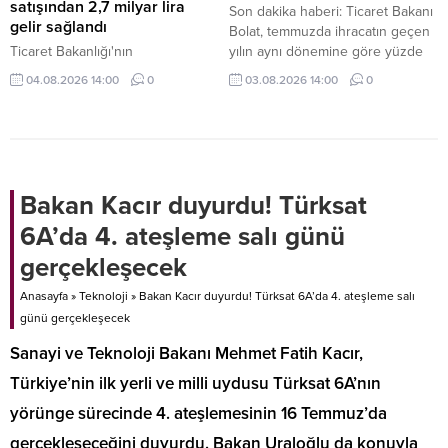
satışından 2,7 milyar lira
Son dakika haberi: Ticaret Bakanı
gelir sağlandı
Bolat, temmuzda ihracatın geçen
Ticaret Bakanlığı'nın
yılın aynı dönemine göre yüzde
gümrüklerdeki tasfiyelik araç ve
2,9 artarak 25,6 milyar dolara
04.08.2026 14:00
0
03.08.2026 14:00
0
eşyaların ülke ekonomisine
ulaştığını ve en yüksek temmuz
kazandırılması amacıyla
ayı ihracatına imza atıldığını
uygulamaya aldığı e-İhale Sistemi
bildirdi.
ile bu yılın ilk 6 ayında 2,7 milyar
lira gelir sağlandı.
Bakan Kacır duyurdu! Türksat
6A’da 4. ateşleme salı günü
gerçekleşecek
Anasayfa
»
Teknoloji
»
Bakan Kacır duyurdu! Türksat 6A’da 4. ateşleme salı
günü gerçekleşecek
Sanayi ve Teknoloji Bakanı Mehmet Fatih Kacır,
Türkiye’nin ilk yerli ve milli uydusu Türksat 6A’nın
yörünge sürecinde 4. ateşlemesinin 16 Temmuz’da
gerçekleşeceğini duyurdu. Bakan Uraloğlu da konuyla