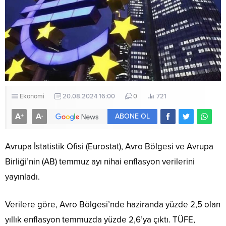
Ekonomi
20.08.2024 16:00
0
721
A
A
+
-
ABONE OL
Avrupa İstatistik Ofisi (Eurostat), Avro Bölgesi ve Avrupa
Birliği’nin (AB) temmuz ayı nihai enflasyon verilerini
yayınladı.
Verilere göre, Avro Bölgesi’nde haziranda yüzde 2,5 olan
yıllık enflasyon temmuzda yüzde 2,6’ya çıktı. TÜFE,