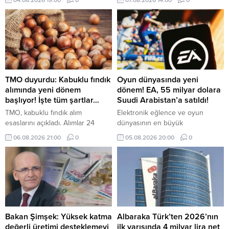
04.08.2026 19:00
0
07.08.2026 14:00
0
alıcılarını bekliyor. İşte detaylar...
değişken satış primlerinin kıdem
tazminatına esas giydirilmiş
ücrete eklenmesi gerektiğine
hükmetti.
TMO duyurdu: Kabuklu fındık
Oyun dünyasında yeni
alımında yeni dönem
dönem! EA, 55 milyar dolara
başlıyor! İşte tüm şartlar…
Suudi Arabistan’a satıldı!
TMO, kabuklu fındık alım
Elektronik eğlence ve oyun
esaslarını açıkladı. Alımlar 24
dünyasının en büyük
Ağustos'ta başlayacak, randevu
aktörlerinden Electronic Arts (EA),
06.08.2026 21:00
0
05.08.2026 20:00
0
sistemi ise 17 Ağustos'ta devreye
55 milyar dolarlık devasa bir
girecek. ÇKS'ye kayıtlı üreticilerin
anlaşmayla borsaya veda ederek
ürünleri belirlenen kalite
kapalı devre özel bir şirkete
kriterlerine göre satın alınacak.
dönüştü.
Bakan Şimşek: Yüksek katma
Albaraka Türk’ten 2026’nın
değerli üretimi desteklemeyi
ilk yarısında 4 milyar lira net