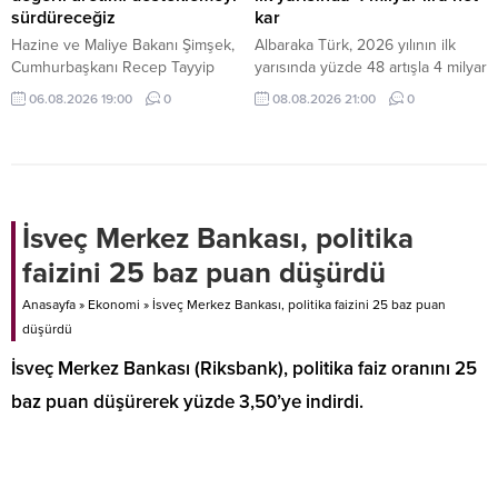
sürdüreceğiz
kar
Hazine ve Maliye Bakanı Şimşek,
Albaraka Türk, 2026 yılının ilk
Cumhurbaşkanı Recep Tayyip
yarısında yüzde 48 artışla 4 milyar
Erdoğan'ın liderliğinde verimliliği
lira net kar elde etti.
06.08.2026 19:00
0
08.08.2026 21:00
0
artıran, yüksek katma değerli
üretimi destekleyen ve
makroekonomik istikrarı
güçlendiren politikaların
uygulanmaya devam edeceğini
belirtti.
İsveç Merkez Bankası, politika
faizini 25 baz puan düşürdü
Anasayfa
»
Ekonomi
»
İsveç Merkez Bankası, politika faizini 25 baz puan
düşürdü
İsveç Merkez Bankası (Riksbank), politika faiz oranını 25
baz puan düşürerek yüzde 3,50’ye indirdi.