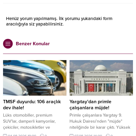
Henüz yorum yapılmamış. İlk yorumu yukarıdaki form
aracılığıyla siz yapabilirsiniz.
Benzer Konular
TMSF duyurdu: 106 araçlık
Yargıtay’dan primle
dev ihale!
çalışanlara müjde!
Lüks otomobiller, premium
Primle çalışanlara Yargıtay 9.
SUV'lar, damperli kamyonlar,
Hukuk Dairesi’nden "müjde"
çekiciler, motosikletler ve
niteliğinde bir karar çıktı. Yüksek
ekonomik binek araçlar ihalede
Mahkeme; hedefe bağlı ve tutarı