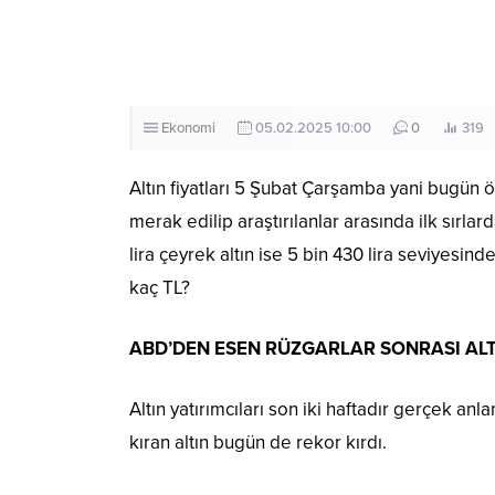
Ekonomi
05.02.2025 10:00
0
319
Altın fiyatları 5 Şubat Çarşamba yani bugün öz
merak edilip araştırılanlar arasında ilk sırla
lira çeyrek altın ise 5 bin 430 lira seviyesin
kaç TL?
ABD’DEN ESEN RÜZGARLAR SONRASI ALT
Altın yatırımcıları son iki haftadır gerçek a
kıran altın bugün de rekor kırdı.