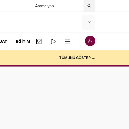
UAT
EĞİTİM
TÜMÜNÜ GÖSTER →