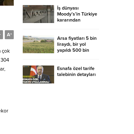
İş dünyası
Moody’s’in Türkiye
kararından
memnun
A
-
+
Arsa fiyatları 5 bin
liraydı, bir yol
yapıldı 500 bin
n çok
liraya uçtu
n 304
Esnafa özel tarife
ar,
talebinin detayları
ekor