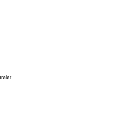
u
ıralar