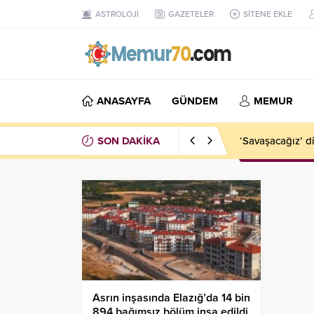
ASTROLOJİ
GAZETELER
SİTENE EKLE
ANASAYFA
GÜNDEM
MEMUR
SON DAKİKA
‘Savaşacağız’ d
Asrın inşasında Elazığ’da 14 bin
894 bağımsız bölüm inşa edildi