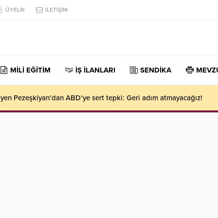
ÜYELİK
İLETİŞİM
MİLİ EĞİTİM
İŞ İLANLARI
SENDİKA
MEVZ
iyen Pezeşkiyan’dan ABD’ye sert tepki: Geri adım atmayacağız!