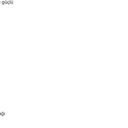
ı güçlü
ağı