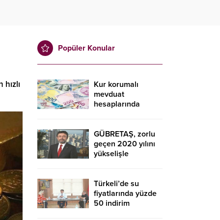
Popüler Konular
 hızlı
Kur korumalı
mevduat
hesaplarında
düşüş sürdü
GÜBRETAŞ, zorlu
geçen 2020 yılını
yükselişle
tamamladı
Türkeli’de su
fiyatlarında yüzde
50 indirim