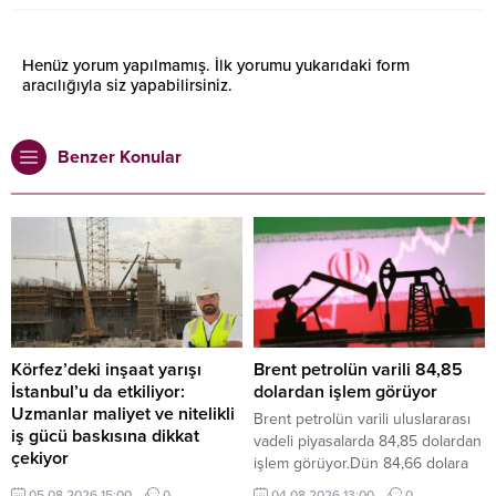
Henüz yorum yapılmamış. İlk yorumu yukarıdaki form
aracılığıyla siz yapabilirsiniz.
Benzer Konular
Körfez’deki inşaat yarışı
Brent petrolün varili 84,85
İstanbul’u da etkiliyor:
dolardan işlem görüyor
Uzmanlar maliyet ve nitelikli
Brent petrolün varili uluslararası
iş gücü baskısına dikkat
vadeli piyasalarda 84,85 dolardan
çekiyor
işlem görüyor.Dün 84,66 dolara
Körfez ülkelerinde hızlanan otel,
kadar yükselen Brent petrolün
05.08.2026 15:00
0
04.08.2026 13:00
0