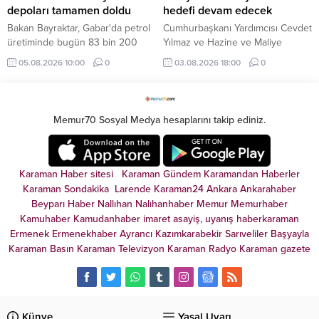
depoları tamamen doldu
hedefi devam edecek
Bakan Bayraktar, Gabar'da petrol
Cumhurbaşkanı Yardımcısı Cevdet
üretiminde bugün 83 bin 200
Yılmaz ve Hazine ve Maliye
varile ulaşılarak rekor kırıldığını
Bakanı Mehmet Şimşek, temmuz
05.08.2026 10:00
0
03.08.2026 18:00
0
duyurdu. Depo kapasitesinin
ayı enflasyon verilerini
arttırılacağını ifade eden
değerlendirdi. Ekonomi yönetimi,
Bayraktar, "Türkiye'nin bütün
mali disiplin ve kalıcı fiyat istikrarı
enerji depolama tesisleri dolu
hedefinden taviz verilmeyeceğini
Memur70 Sosyal Medya hesaplarını takip ediniz.
durumda" dedi.
vurguladı.
Karaman Haber sitesi
Karaman Gündem
Karamandan
Haberler
Karaman Sondakika
Larende
Karaman24
Ankara
Ankarahaber
Beyparı Haber
Nallıhan
Nalıhanhaber
Memur
Memurhaber
Kamuhaber
Kamudanhaber
imaret
asayiş
,
uyanış
haberkaraman
Ermenek
Ermenekhaber
Ayrancı
Kazımkarabekir
Sarıveliler
Başyayla
Karaman Basın
Karaman Televizyon
Karaman Radyo
Karaman gazete
Künye
Yasal Uyarı