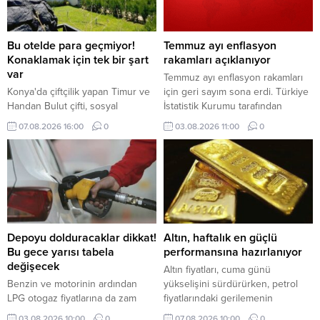
Bu otelde para geçmiyor!
Temmuz ayı enflasyon
Konaklamak için tek bir şart
rakamları açıklanıyor
var
Temmuz ayı enflasyon rakamları
Konya'da çiftçilik yapan Timur ve
için geri sayım sona erdi. Türkiye
Handan Bulut çifti, sosyal
İstatistik Kurumu tarafından
medyada tanıştıkları aileleri "köy
açıklanacak veriler öncesinde
07.08.2026 16:00
0
03.08.2026 11:00
0
oteli" adını verdikleri çiftlik evinde
gözler saat 10.00'a çevrildi.
ücretsiz ağırlıyor.
Depoyu dolduracaklar dikkat!
Altın, haftalık en güçlü
Bu gece yarısı tabela
performansına hazırlanıyor
değişecek
Altın fiyatları, cuma günü
Benzin ve motorinin ardından
yükselişini sürdürürken, petrol
LPG otogaz fiyatlarına da zam
fiyatlarındaki gerilemenin
geliyor. 4 Ağustos gece
sağladığı destekle ocak ayından
03.08.2026 10:00
0
07.08.2026 10:00
0