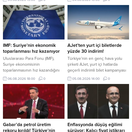
konut ve karma kullanım projeleri,
ekim vadeli varil fiyatı, günü 83,77
yalnızca bölgesel bir yatırım
dolardan tamamladı.
hareketi olarak değil, Türkiye’deki
inşaat ekosistemini de etkileyen
yeni bir dalga olarak
değerlendiriliyor.
IMF: Suriye’nin ekonomik
AJet’ten yurt içi biletlerde
toparlanması hız kazanıyor
yüzde 30 indirim!
Uluslararası Para Fonu (IMF),
Türkiye’nin en genç hava yolu
Suriye ekonomisinin
şirketi AJet, yurt içi hatlarda
toparlanmasının hız kazandığını
geçerli indirimli bilet kampanyası
belirterek, bölgede devam eden
başlattı.
06.08.2026 18:00
0
05.08.2026 14:00
0
çatışmalara rağmen ekonominin
bu yıl çift haneli büyümesinin
beklendiğini bildirdi.
Gabar’da petrol üretim
Enflasyonda düşüş eğilimi
rekoru kırıldı! Türkiye’nin
sürüyor: Kalıcı fiyat istikrarı