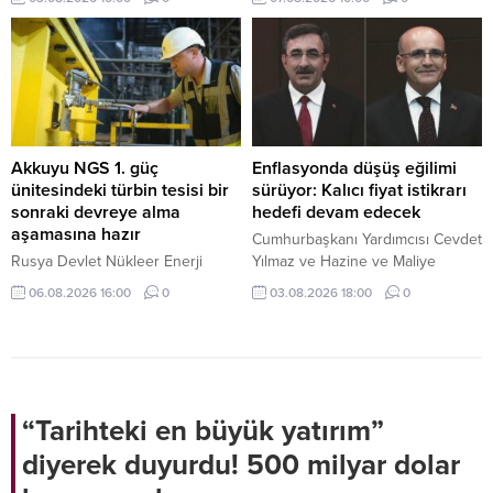
yarısından itibaren geçerli olacak
bu yana en güçlü haftalık
2 lira 45 kuruşluk artışla birlikte,
performansını sergilemeye
LPG'li araç sahiplerinin depo
hazırlanıyor. Gram altın 6 bin 574
dolum maliyetleri yükselecek.
liradan işlem görüyor.
Akkuyu NGS 1. güç
Enflasyonda düşüş eğilimi
ünitesindeki türbin tesisi bir
sürüyor: Kalıcı fiyat istikrarı
sonraki devreye alma
hedefi devam edecek
aşamasına hazır
Cumhurbaşkanı Yardımcısı Cevdet
Rusya Devlet Nükleer Enerji
Yılmaz ve Hazine ve Maliye
Kuruluşu Rosatom tarafından inşa
Bakanı Mehmet Şimşek, temmuz
06.08.2026 16:00
0
03.08.2026 18:00
0
edilen Akkuyu Nükleer Güç
ayı enflasyon verilerini
Santralinin (NGS) 1. güç
değerlendirdi. Ekonomi yönetimi,
ünitesindeki türbin tesisi
mali disiplin ve kalıcı fiyat istikrarı
sistemlerinin buhar almaya hazır
hedefinden taviz verilmeyeceğini
hale geldiğini gösteren kritik test
vurguladı.
başarıyla yürütüldü.
“Tarihteki en büyük yatırım”
diyerek duyurdu! 500 milyar dolar