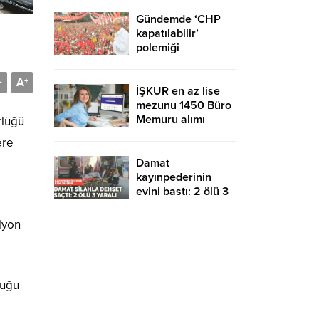
Gündemde ‘CHP
kapatılabilir’
polemiği
A
-
+
İŞKUR en az lise
mezunu 1450 Büro
Memuru alımı
rlüğü
devam ediyor!
ere
KPSS şartsız ve
sınavsız başvuru
Damat
kayınpederinin
evini bastı: 2 ölü 3
yaralı
lyon
duğu