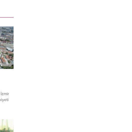
i
 İzmir
iyeti
zasyon
ezine