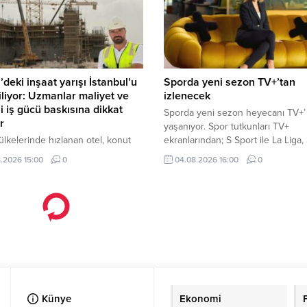
’deki inşaat yarışı İstanbul’u
Sporda yeni sezon TV+’tan
iliyor: Uzmanlar maliyet ve
izlenecek
kli iş gücü baskısına dikkat
Sporda yeni sezon heyecanı TV+’ 
r
yaşanıyor. Spor tutkunları TV+
ülkelerinde hızlanan otel, konut
ekranlarından; S Sport ile La Liga,
a kullanım projeleri, yalnızca
A, NBA, EuroLeague, UFC ve Mot
.2026 15:00
0
04.08.2026 16:00
0
l bir yatırım hareketi olarak değil,
tabii Spor ile seçili Şampiyonlar Li
’deki inşaat ekosistemini de
Cup karşılaşmaları, Eurosport ile 
en yeni bir dalga olarak
ve bisiklet yayınları gibi dünyanı
diriliyor.
gelen spor müsabakalarını takip
edebiliyor.
ar dolarlık planı çöp oldu!
k planı çöp oldu!
’ndan geçen gemiler için duyurduğu 40 milyar dolarlık sig