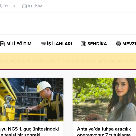
ÜYELİK
İLETİŞİM
MİLİ EĞİTİM
İŞ İLANLARI
SENDİKA
MEVZ
n yılın ilk yarısında güçlü performans
yu NGS 1. güç ünitesindeki
Antalya’da fuhşa aracılık
in tesisi bir sonraki
operasyonu: 7 tutuklama