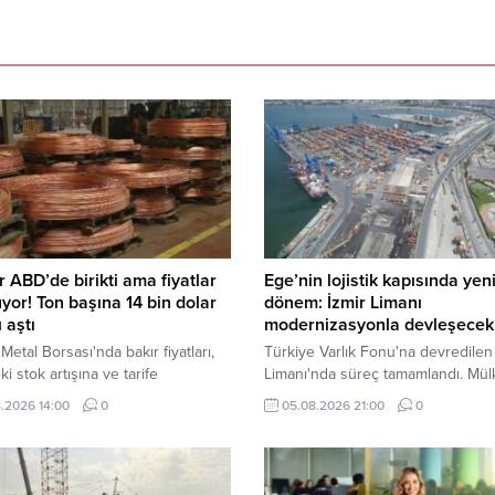
r ABD’de birikti ama fiyatlar
Ege’nin lojistik kapısında yen
or! Ton başına 14 bin dolar
dönem: İzmir Limanı
ı aştı
modernizasyonla devleşecek
Metal Borsası'nda bakır fiyatları,
Türkiye Varlık Fonu'na devredilen
i stok artışına ve tarife
Limanı'nda süreç tamamlandı. Mülk
zliklerine rağmen ton başına 14 bin
kamuda kalacak dev tesis, Alport
.2026 14:00
0
05.08.2026 21:00
0
ara çıkarak son 12 haftanın
işletmeciliği ve kapsamlı moderni
i gördü. Şili'deki üretim kesintisi
yatırımlarıyla küresel lojistik merk
şelerini artırdı.
dönüşecek.