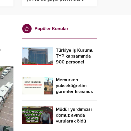
Popüler Konular
9
Türkiye İş Kurumu
TYP kapsamında
900 personel
alacak! İŞKUR TYP
başvurusu nasıl
yapılır?
Memurken
yükseköğretim
görenler Erasmus
kapsamında
yurtdışına gidebilir
mi?
Müdür yardımcısı
domuz avında
vurularak öldü