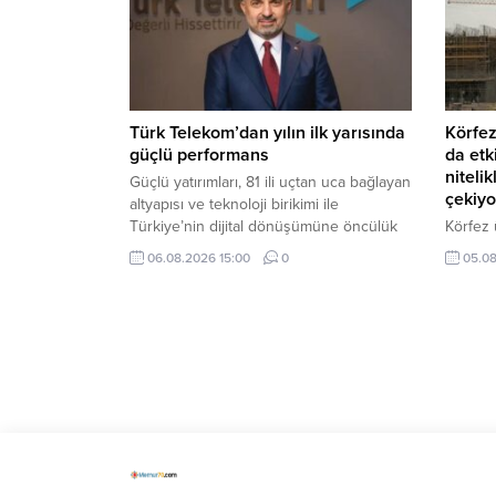
Türk Telekom’dan yılın ilk yarısında
Körfez
güçlü performans
da etk
niteli
Güçlü yatırımları, 81 ili uçtan uca bağlayan
çekiyo
altyapısı ve teknoloji birikimi ile
Türkiye’nin dijital dönüşümüne öncülük
Körfez 
eden Türk Telekom, 2026 yılı ikinci
ve karm
06.08.2026 15:00
0
05.08
çeyrek finansal ve operasyonel
bölgese
sonuçlarını açıkladı.
Türkiye
etkiley
değerlen
ABD’nin Hürmüz’de 40 mily
Anasayfa
»
Ekonomi
»
ABD’nin Hürmüz’de 40 milyar dolarlı
ABD Başkanı Donald Trump’ın Hürmüz Boğazı