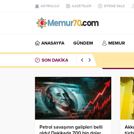
ASTROLOJİ
GAZETELER
SİTENE EKLE
ANASAYFA
GÜNDEM
MEMUR
SON DAKİKA
Türk Telekom’da
Petrol savaşının galipleri belli
Akku
oldu! Dakikada 700 bin dolar
türb