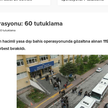
reye alma aşamasına hazır
erasyonu: 60 tutuklama
60 tutuklama
lem hacimli yasa dışı bahis operasyonunda gözaltına alınan 11
rbest bırakıldı.