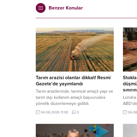
Benzer Konular
Tarım arazisi olanlar dikkat! Resmi
Stokla
Gazete’de yayımlandı
düşmüy
sınırın
Tarım arazilerinde, tarımsal amaçlı yapı ve
tarım dışı kullanım amaçlı başvurulara
Londra 
yönelik düzenlemeye gidildi.
ABD'dek
belirsi
04.08.2026 11:00
0
06.08
178 dol
zirvesin
arz endi