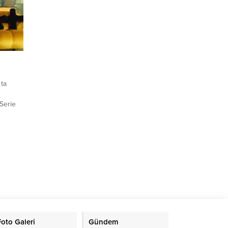
ta
 Serie
oGP,
gi ve FA
de tenis
n önde
orta