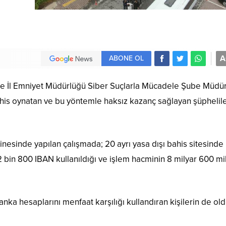
A
ABONE OL
ı ile İl Emniyet Müdürlüğü Siber Suçlarla Mücadele Şube Müdü
 bahis oynatan ve bu yöntemle haksız kazanç sağlayan şüphelil
esinde yapılan çalışmada; 20 ayrı yasa dışı bahis sitesinde
bin 800 IBAN kullanıldığı ve işlem hacminin 8 milyar 600 mi
banka hesaplarını menfaat karşılığı kullandıran kişilerin de ol