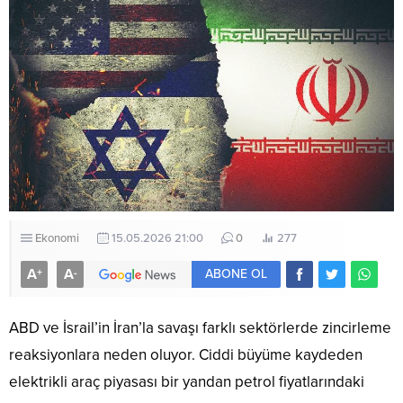
Ekonomi
15.05.2026 21:00
0
277
A
A
+
-
ABONE OL
ABD ve İsrail’in İran’la savaşı farklı sektörlerde zincirleme
reaksiyonlara neden oluyor. Ciddi büyüme kaydeden
elektrikli araç piyasası bir yandan petrol fiyatlarındaki