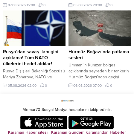
kayyumu atanmasına hükmetti.
aktörlerinden Electronic Arts (EA),
07.08.2026 15:00
0
05.08.2026 20:00
0
Derneğim tüm faaliyetleri
55 milyar dolarlık devasa bir
tedbiren durduruldu.
anlaşmayla borsaya veda ederek
Mahkemenin bu kararı ile
kapalı devre özel bir şirkete
derneğin fesih süreci başlamış
dönüştü.
oldu.
Rusya’dan savaş ilanı gibi
Hürmüz Boğazı’nda patlama
açıklama! Tüm NATO
sesleri
ülkelerini hedef aldılar!
Umman’ın Kumzar bölgesi
Rusya Dışişleri Bakanlığı Sözcüsü
açıklarında seyreden bir tankerin
Mariya Zaharova, NATO ve
Hürmüz Boğazı’ndan geçişi
Avrupa Birliği’nin (AB) uluslararası
sırasında gemi yakınında iki
05.08.2026 02:00
0
06.08.2026 07:00
0
terörizmin bir parçası haline
patlama sesi duyulduğu bildirildi.
geldiğini söyledi.
Memur70 Sosyal Medya hesaplarını takip ediniz.
Karaman Haber sitesi
Karaman Gündem
Karamandan
Haberler