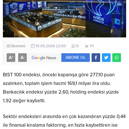
Ekonomi
15.05.2026 22:00
0
111
A
A
+
-
ABONE OL
BIST 100 endeksi, önceki kapanışa göre 277,10 puan
azalırken, toplam işlem hacmi 169,1 milyar lira oldu.
Bankacılık endeksi yüzde 2,60, holding endeksi yüzde
1,92 değer kaybetti.
Sektör endeksleri arasında en çok kazandıran yüzde 0,44
ile finansal kiralama faktoring, en fazla kaybettiren ise