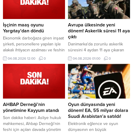
İşçinin maaş oyunu
Avrupa ülkesinde yeni
Yargıtay’dan döndü
dönem! Askerlik süresi 11 aya
çıktı
Ekonomik darboğaza giren inşaat
şirketi, personellere yapılan işle
Danimarka'da zorunlu askerlik
alakalı ihtiyacın azalması ve feshin
süresini 4 aydan 11 aya çıkaran
son çare olması prensibi
yeni uygulama kapsamında ilk
04.08.2026 12:00
0
04.08.2026 01:00
0
ilkelerinden hareketle iş
grup, askerlik hizmetine başladı.
sözleşmesini bu nedenle sona
erdirmek yerine ücrette indirime
gidilmesini teklif etti
AHBAP Derneği’nin
Oyun dünyasında yeni
yönetimine Kayyum atandı
dönem! EA, 55 milyar dolara
Suudi Arabistan’a satıldı!
Son dakika haberi: Asliye hukuk
mahkemesi, Ahbap Derneği'nin
Elektronik eğlence ve oyun
feshi için açılan davada yönetim
dünyasının en büyük