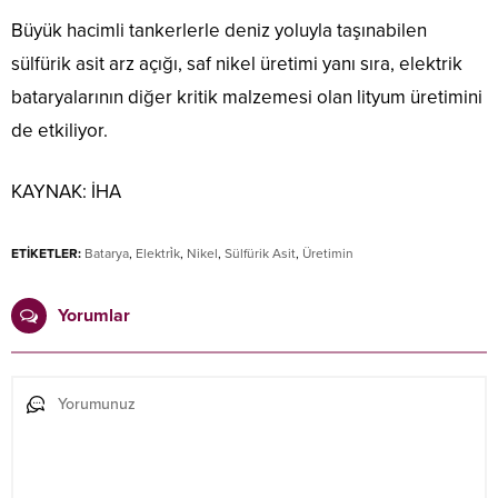
Büyük hacimli tankerlerle deniz yoluyla taşınabilen
sülfürik asit arz açığı, saf nikel üretimi yanı sıra, elektrik
bataryalarının diğer kritik malzemesi olan lityum üretimini
de etkiliyor.
KAYNAK:
İHA
ETİKETLER:
Batarya
,
Elektri̇k
,
Nikel
,
Sülfürik Asit
,
Üretimin
Yorumlar