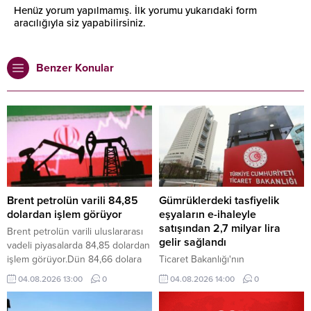
Henüz yorum yapılmamış. İlk yorumu yukarıdaki form
aracılığıyla siz yapabilirsiniz.
Benzer Konular
Brent petrolün varili 84,85
Gümrüklerdeki tasfiyelik
dolardan işlem görüyor
eşyaların e-ihaleyle
satışından 2,7 milyar lira
Brent petrolün varili uluslararası
gelir sağlandı
vadeli piyasalarda 84,85 dolardan
işlem görüyor.Dün 84,66 dolara
Ticaret Bakanlığı'nın
kadar yükselen Brent petrolün
gümrüklerdeki tasfiyelik araç ve
04.08.2026 13:00
0
04.08.2026 14:00
0
ekim vadeli varil fiyatı, günü 83,77
eşyaların ülke ekonomisine
dolardan tamamladı.
kazandırılması amacıyla