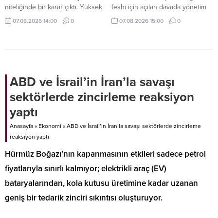
niteliğinde bir karar çıktı. Yüksek
feshi için açılan davada yönetim
Mahkeme; hedefe bağlı ve tutarı
kayyumu atanmasına hükmetti.
07.08.2026 14:00
0
07.08.2026 15:00
0
değişken satış primlerinin kıdem
Derneğim tüm faaliyetleri
tazminatına esas giydirilmiş
tedbiren durduruldu.
ücrete eklenmesi gerektiğine
Mahkemenin bu kararı ile
hükmetti.
derneğin fesih süreci başlamış
oldu.
ABD ve İsrail’in İran’la savaşı
sektörlerde zincirleme reaksiyon
yaptı
Anasayfa
»
Ekonomi
»
ABD ve İsrail’in İran’la savaşı sektörlerde zincirleme
reaksiyon yaptı
Hürmüz Boğazı’nın kapanmasının etkileri sadece petrol
fiyatlarıyla sınırlı kalmıyor; elektrikli araç (EV)
bataryalarından, kola kutusu üretimine kadar uzanan
geniş bir tedarik zinciri sıkıntısı oluşturuyor.