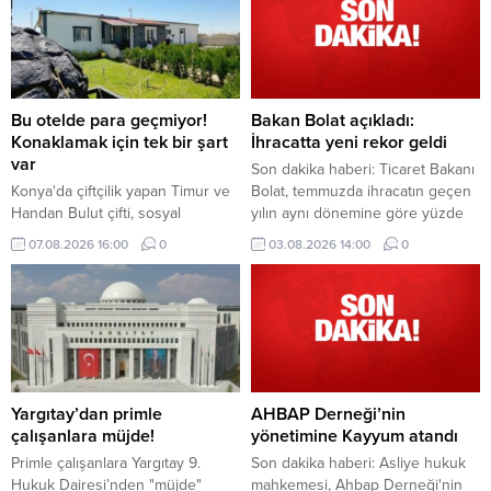
uygulamaya aldığı e-İhale Sistemi
ile bu yılın ilk 6 ayında 2,7 milyar
lira gelir sağlandı.
Bu otelde para geçmiyor!
Bakan Bolat açıkladı:
Konaklamak için tek bir şart
İhracatta yeni rekor geldi
var
Son dakika haberi: Ticaret Bakanı
Konya'da çiftçilik yapan Timur ve
Bolat, temmuzda ihracatın geçen
Handan Bulut çifti, sosyal
yılın aynı dönemine göre yüzde
medyada tanıştıkları aileleri "köy
2,9 artarak 25,6 milyar dolara
07.08.2026 16:00
0
03.08.2026 14:00
0
oteli" adını verdikleri çiftlik evinde
ulaştığını ve en yüksek temmuz
ücretsiz ağırlıyor.
ayı ihracatına imza atıldığını
bildirdi.
Yargıtay’dan primle
AHBAP Derneği’nin
çalışanlara müjde!
yönetimine Kayyum atandı
Primle çalışanlara Yargıtay 9.
Son dakika haberi: Asliye hukuk
Hukuk Dairesi’nden "müjde"
mahkemesi, Ahbap Derneği'nin