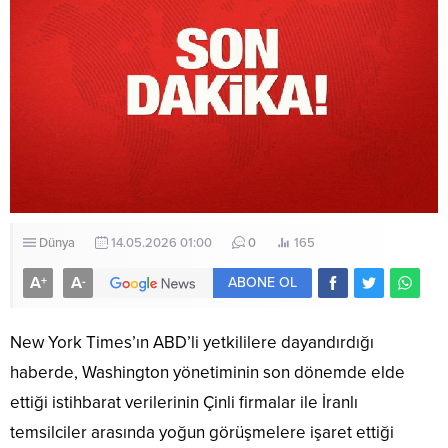
Dünya
14.05.2026 01:00
0
165
A
A
+
-
ABONE OL
New York Times’ın ABD’li yetkililere dayandırdığı
haberde, Washington yönetiminin son dönemde elde
ettiği istihbarat verilerinin Çinli firmalar ile İranlı
temsilciler arasında yoğun görüşmelere işaret ettiği