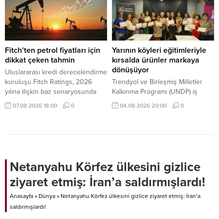
Tivibu, her yaşa ve her zevke
hitap eden geniş, zengin film
seçkisiyle yaz tatili coşkusunu
artırıyor.
Fitch’ten petrol fiyatları için
Yarının köyleri eğitimleriyle
dikkat çeken tahmin
kırsalda ürünler markaya
dönüşüyor
Uluslararası kredi derecelendirme
kuruluşu Fitch Ratings, 2026
Trendyol ve Birleşmiş Milletler
yılına ilişkin baz senaryosunda
Kalkınma Programı (UNDP) iş
Brent petrolün ortalama varil
birliğinde yürütülen Yarının
07.08.2026 18:00
0
04.08.2026 20:00
0
fiyatının 87 dolar seviyesinde
Köyleri Projesi kapsamında,
gerçekleşmesini beklediğini
kırsaldaki üretici, kooperatif ve
açıkladı.
işletmelere yönelik kapsamlı
eğitimler devam ediyor.
Netanyahu Körfez ülkesini gizlice
ziyaret etmiş: İran’a saldırmışlardı!
Anasayfa
»
Dünya
»
Netanyahu Körfez ülkesini gizlice ziyaret etmiş: İran’a
saldırmışlardı!