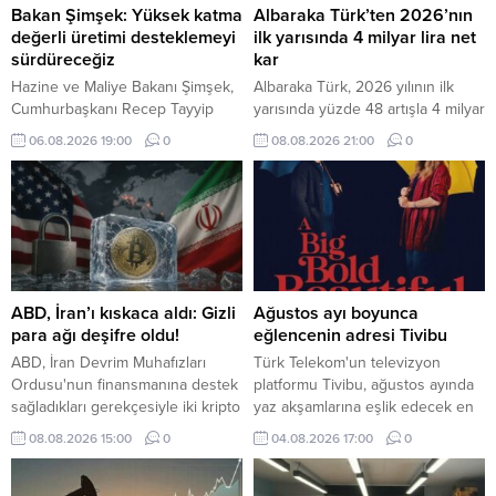
Bakan Şimşek: Yüksek katma
Albaraka Türk’ten 2026’nın
değerli üretimi desteklemeyi
ilk yarısında 4 milyar lira net
sürdüreceğiz
kar
Hazine ve Maliye Bakanı Şimşek,
Albaraka Türk, 2026 yılının ilk
Cumhurbaşkanı Recep Tayyip
yarısında yüzde 48 artışla 4 milyar
Erdoğan'ın liderliğinde verimliliği
lira net kar elde etti.
06.08.2026 19:00
0
08.08.2026 21:00
0
artıran, yüksek katma değerli
üretimi destekleyen ve
makroekonomik istikrarı
güçlendiren politikaların
uygulanmaya devam edeceğini
belirtti.
ABD, İran’ı kıskaca aldı: Gizli
Ağustos ayı boyunca
para ağı deşifre oldu!
eğlencenin adresi Tivibu
ABD, İran Devrim Muhafızları
Türk Telekom'un televizyon
Ordusu'nun finansmanına destek
platformu Tivibu, ağustos ayında
sağladıkları gerekçesiyle iki kripto
yaz akşamlarına eşlik edecek en
para borsasını ve gölge bankacılık
yeni yapımları ve sevilen klasikleri
08.08.2026 15:00
0
04.08.2026 17:00
0
ağını yaptırım listesine aldı.
izleyicilerle buluşturmaya devam
ediyor. Birbirinden yeni yapımların
ve sevilen klasiklerin yer aldığı