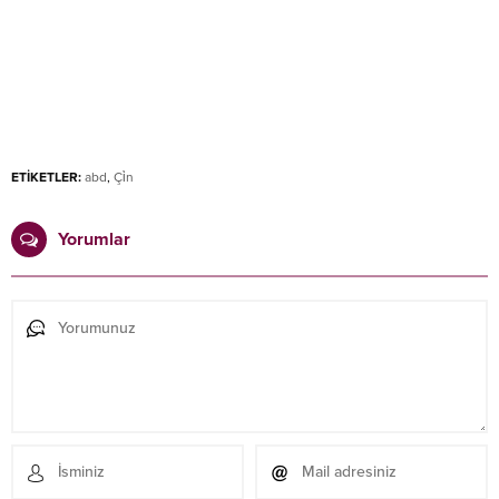
ETİKETLER:
abd
,
Çi̇n
Yorumlar