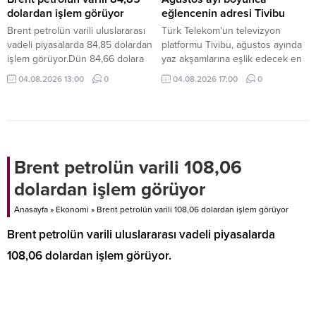
dolardan işlem görüyor
eğlencenin adresi Tivibu
Brent petrolün varili uluslararası
Türk Telekom'un televizyon
vadeli piyasalarda 84,85 dolardan
platformu Tivibu, ağustos ayında
işlem görüyor.Dün 84,66 dolara
yaz akşamlarına eşlik edecek en
kadar yükselen Brent petrolün
yeni yapımları ve sevilen klasikleri
04.08.2026 13:00
0
04.08.2026 17:00
0
ekim vadeli varil fiyatı, günü 83,77
izleyicilerle buluşturmaya devam
dolardan tamamladı.
ediyor. Birbirinden yeni yapımların
ve sevilen klasiklerin yer aldığı
Tivibu, her yaşa ve her zevke
hitap eden geniş, zengin film
seçkisiyle yaz tatili coşkusunu
Brent petrolün varili 108,06
artırıyor.
dolardan işlem görüyor
Anasayfa
»
Ekonomi
»
Brent petrolün varili 108,06 dolardan işlem görüyor
Brent petrolün varili uluslararası vadeli piyasalarda
108,06 dolardan işlem görüyor.