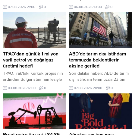
kapasitesini daha etkin
kurulmasına kesinlikle izin
07.08.2026 21:00
0
06.08.2026 10:00
0
değerlendirmek, geliştirme
vermeyeceklerini belirterek,
süreçlerini hızlandırmak ve
İsrail'in varlığının hiçbir
uzmanlaşmayı güçlendirmek
anlaşmanın konusu olamayacağını
amacıyla önemli bir yeniden
söyledi.
yapılanma hayata geçiriliyor.
TPAO’dan günlük 1 milyon
ABD’de tarım dışı istihdam
varil petrol ve doğalgaz
temmuzda beklentilerin
üretimi hedefi
aksine geriledi
TPAO, Irak'taki Kerkük projesinin
Son dakika haberi: ABD'de tarım
ardından Bulgaristan hamlesiyle
dışı istihdam temmuzda 23 bin
uluslararası faaliyet alanını kara
kişi azalırken, işsizlik oranı yüzde
03.08.2026 17:00
0
07.08.2026 20:00
0
üretiminden deniz arama
4,1'e geriledi
projelerine genişleterek
sektördeki etkinliğini artırma
yolunda önemli adımlar atıyor.
Brent petrolün varili 84,85
Ağustos ayı boyunca