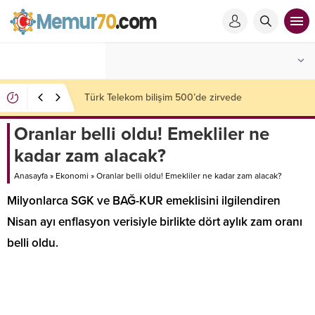
ABD, İran’ı kıskaca aldı: Gizli para ağı deşifre oldu!
Oranlar belli oldu! Emekliler ne
kadar zam alacak?
Anasayfa
»
Ekonomi
»
Oranlar belli oldu! Emekliler ne kadar zam alacak?
Milyonlarca SGK ve BAĞ-KUR emeklisini ilgilendiren
Nisan ayı enflasyon verisiyle birlikte dört aylık zam oranı
belli oldu.