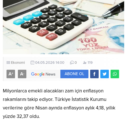
Ekonomi
04.05.2026 14:00
0
119
A
A
+
-
ABONE OL
Milyonlarca emekli alacakları zam için enflasyon
rakamlarını takip ediyor. Türkiye İstatistik Kurumu
verilerine göre Nisan ayında enflasyon aylık 4,18, yıllık
yüzde 32,37 oldu.