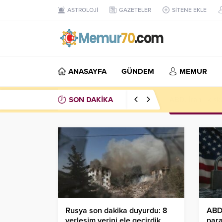
ASTROLOJİ
GAZETELER
SİTENE EKLE
ANASAYFA
GÜNDEM
MEMUR
SON DAKİKA
ABD, İran’ı kısk
Rusya son dakika duyurdu: 8
ABD,
yerleşim yerini ele geçirdik
para