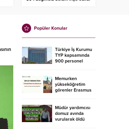
Popüler Konular
asının
Türkiye İş Kurumu
TYP kapsamında
900 personel
alacak! İŞKUR TYP
başvurusu nasıl
yapılır?
Memurken
yükseköğretim
görenler Erasmus
kapsamında
yurtdışına gidebilir
mi?
Müdür yardımcısı
domuz avında
vurularak öldü