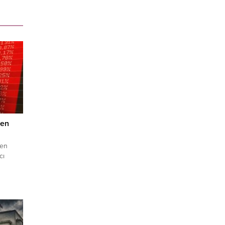
ten
den
cı
eye
.