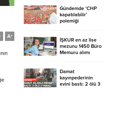
Gündemde ‘CHP
kapatılabilir’
polemiği
A
-
+
İŞKUR en az lise
mezunu 1450 Büro
Memuru alımı
ının
devam ediyor!
KPSS şartsız ve
sınavsız başvuru
Damat
kayınpederinin
ğe
evini bastı: 2 ölü 3
yaralı