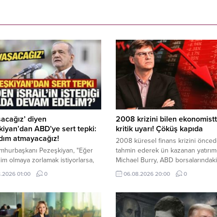
acağız’ diyen
2008 krizini bilen ekonomist
iyan’dan ABD’ye sert tepki:
kritik uyarı! Çöküş kapıda
dım atmayacağız!
2008 küresel finans krizini önce
umhurbaşkanı Pezeşkiyan, "Eğer
tahmin ederek ün kazanan yatırım
slim olmaya zorlamak istiyorlarsa,
Michael Burry, ABD borsalarındaki
ağız, geri adım atmayacağız ve
yükselişe rağmen piyasaların zirv
.2026 01:00
0
06.08.2026 20:00
0
eğmeyeceğiz ama haklarımızı
yaklaştığını savundu. İşte detaylar..
orken neden İsrail'in istediği yolda
delim?" dedi.