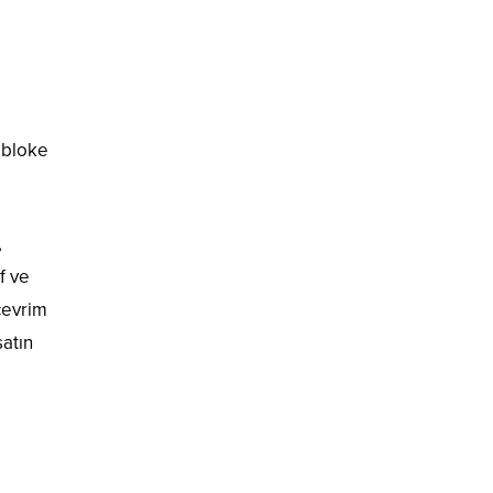
 bloke
,
f ve
çevrim
atın