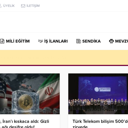
ÜYELİK
İLETİŞİM
MİLİ EĞİTİM
İŞ İLANLARI
SENDİKA
MEVZ
aca aldı: Gizli para ağı deşifre oldu!
 İran’ı kıskaca aldı: Gizli
Türk Telekom bilişim 500’d
 ağı deşifre oldu!
zirvede