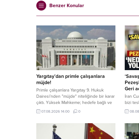
Benzer Konular
Yargıtay’dan primle çalışanlara
‘Savaş
müjde!
Pezeşk
Geri a
Primle çalışanlara Yargıtay 9. Hukuk
Dairesi’nden "müjde" niteliğinde bir karar
İran C
çıktı. Yüksek Mahkeme; hedefe bağlı ve
bizi te
tutarı değişken satış primlerinin kıdem
savaşac
07.08.2026 14:00
0
08.08
tazminatına esas giydirilmiş ücrete
boyun 
eklenmesi gerektiğine hükmetti.
alabiliy
devam e