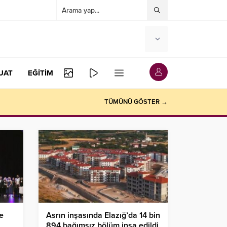
UAT
EĞİTİM
TÜMÜNÜ GÖSTER →
e
Asrın inşasında Elazığ’da 14 bin
894 bağımsız bölüm inşa edildi