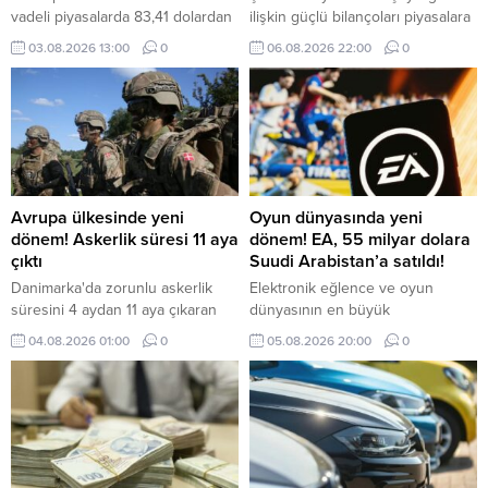
vadeli piyasalarda 83,41 dolardan
ilişkin güçlü bilançoları piyasalara
işlem görüyor.
pozitif yansımaya devam ediyor.
03.08.2026 13:00
0
06.08.2026 22:00
0
Güçlü şirket bilançolarının
desteğiyle Avrupa borsaları
İngiltere hariç günü yükselişle
tamamladı.
Avrupa ülkesinde yeni
Oyun dünyasında yeni
dönem! Askerlik süresi 11 aya
dönem! EA, 55 milyar dolara
çıktı
Suudi Arabistan’a satıldı!
Danimarka'da zorunlu askerlik
Elektronik eğlence ve oyun
süresini 4 aydan 11 aya çıkaran
dünyasının en büyük
yeni uygulama kapsamında ilk
aktörlerinden Electronic Arts (EA),
04.08.2026 01:00
0
05.08.2026 20:00
0
grup, askerlik hizmetine başladı.
55 milyar dolarlık devasa bir
anlaşmayla borsaya veda ederek
kapalı devre özel bir şirkete
dönüştü.