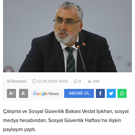
Ekonomi
12.05.2025 14:00
0
290
A
A
+
-
ABONE OL
Çalışma ve Sosyal Güvenlik Bakanı Vedat Işıkhan, sosyal
medya hesabından, Sosyal Güvenlik Haftası’na ilişkin
paylaşım yaptı.