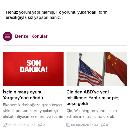
Henüz yorum yapılmamış. İlk yorumu yukarıdaki form
aracılığıyla siz yapabilirsiniz.
Benzer Konular
İşçinin maaş oyunu
Çin’den ABD’ye yeni
Yargıtay’dan döndü
misilleme: Yaptırımlar peş
peşe geldi
Ekonomik darboğaza giren inşaat
şirketi, personellere yapılan işle
Çin, Washington yönetiminin
alakalı ihtiyacın azalması ve feshin
adımlarına misilleme olarak
son çare olması prensibi
ABD'ye İHA ihracatını yasaklayan
04.08.2026 12:00
0
05.08.2026 17:00
0
ilkelerinden hareketle iş
ve 6 Amerikan şirketine yaptırım