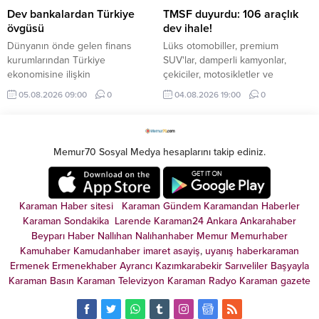
Dev bankalardan Türkiye
TMSF duyurdu: 106 araçlık
övgüsü
dev ihale!
Dünyanın önde gelen finans
Lüks otomobiller, premium
kurumlarından Türkiye
SUV'lar, damperli kamyonlar,
ekonomisine ilişkin
çekiciler, motosikletler ve
değerlendirmelerinde olumlu
ekonomik binek araçlar ihalede
05.08.2026 09:00
0
04.08.2026 19:00
0
beklentilerini artırmaya devam
alıcılarını bekliyor. İşte detaylar...
ediyor. HSBC ve Deutsche Bank,
Türk varlıklarına yönelik olumlu
görüşlerini güçlendirdi.
Memur70 Sosyal Medya hesaplarını takip ediniz.
Karaman Haber sitesi
Karaman Gündem
Karamandan
Haberler
Karaman Sondakika
Larende
Karaman24
Ankara
Ankarahaber
Beyparı Haber
Nallıhan
Nalıhanhaber
Memur
Memurhaber
Kamuhaber
Kamudanhaber
imaret
asayiş
,
uyanış
haberkaraman
Ermenek
Ermenekhaber
Ayrancı
Kazımkarabekir
Sarıveliler
Başyayla
Karaman Basın
Karaman Televizyon
Karaman Radyo
Karaman gazete