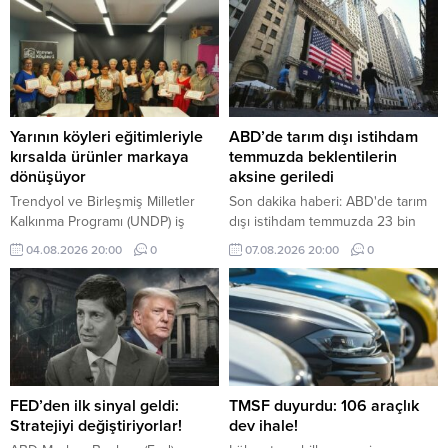
sözleşmesini bu nedenle sona
öngören yeni düzenlemelerini
erdirmek yerine ücrette indirime
duyurdu.
gidilmesini teklif etti
Yarının köyleri eğitimleriyle
ABD’de tarım dışı istihdam
kırsalda ürünler markaya
temmuzda beklentilerin
dönüşüyor
aksine geriledi
Trendyol ve Birleşmiş Milletler
Son dakika haberi: ABD'de tarım
Kalkınma Programı (UNDP) iş
dışı istihdam temmuzda 23 bin
birliğinde yürütülen Yarının
kişi azalırken, işsizlik oranı yüzde
04.08.2026 20:00
0
07.08.2026 20:00
0
Köyleri Projesi kapsamında,
4,1'e geriledi
kırsaldaki üretici, kooperatif ve
işletmelere yönelik kapsamlı
eğitimler devam ediyor.
FED’den ilk sinyal geldi:
TMSF duyurdu: 106 araçlık
Stratejiyi değiştiriyorlar!
dev ihale!