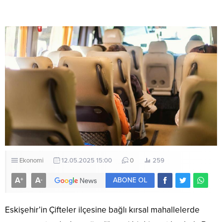
Ekonomi
12.05.2025 15:00
0
259
A
A
+
-
ABONE OL
Eskişehir’in Çifteler ilçesine bağlı kırsal mahallelerde