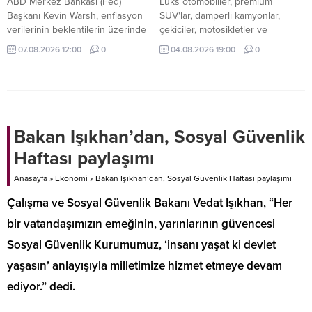
ABD Merkez Bankası (Fed)
Lüks otomobiller, premium
Başkanı Kevin Warsh, enflasyon
SUV'lar, damperli kamyonlar,
verilerinin beklentilerin üzerinde
çekiciler, motosikletler ve
gelmesi ve piyasaların faiz artışı
ekonomik binek araçlar ihalede
07.08.2026 12:00
0
04.08.2026 19:00
0
ihtimalini güçlendirmesi halinde
alıcılarını bekliyor. İşte detaylar...
eylül ayındaki toplantıda faiz
artırmaya hazır olduğunu belirtti.
Bakan Işıkhan’dan, Sosyal Güvenlik
Haftası paylaşımı
Anasayfa
»
Ekonomi
»
Bakan Işıkhan’dan, Sosyal Güvenlik Haftası paylaşımı
Çalışma ve Sosyal Güvenlik Bakanı Vedat Işıkhan, “Her
bir vatandaşımızın emeğinin, yarınlarının güvencesi
Sosyal Güvenlik Kurumumuz, ‘insanı yaşat ki devlet
yaşasın’ anlayışıyla milletimize hizmet etmeye devam
ediyor.” dedi.