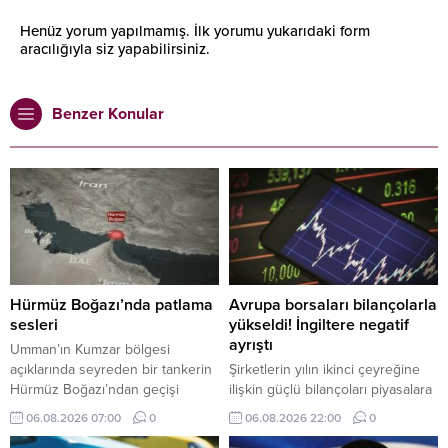
Henüz yorum yapılmamış. İlk yorumu yukarıdaki form
aracılığıyla siz yapabilirsiniz.
Benzer Konular
Hürmüz Boğazı’nda patlama
Avrupa borsaları bilançolarla
sesleri
yükseldi! İngiltere negatif
ayrıştı
Umman’ın Kumzar bölgesi
açıklarında seyreden bir tankerin
Şirketlerin yılın ikinci çeyreğine
Hürmüz Boğazı’ndan geçişi
ilişkin güçlü bilançoları piyasalara
sırasında gemi yakınında iki
pozitif yansımaya devam ediyor.
06.08.2026 07:00
0
06.08.2026 22:00
0
patlama sesi duyulduğu bildirildi.
Güçlü şirket bilançolarının