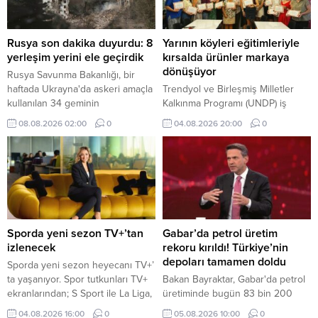
Rusya son dakika duyurdu: 8
Yarının köyleri eğitimleriyle
yerleşim yerini ele geçirdik
kırsalda ürünler markaya
dönüşüyor
Rusya Savunma Bakanlığı, bir
haftada Ukrayna'da askeri amaçla
Trendyol ve Birleşmiş Milletler
kullanılan 34 geminin
Kalkınma Programı (UNDP) iş
vurulduğunu, 8 yerleşim yerinin
birliğinde yürütülen Yarının
08.08.2026 02:00
0
04.08.2026 20:00
0
de ele geçirildiğini duyurdu.
Köyleri Projesi kapsamında,
kırsaldaki üretici, kooperatif ve
işletmelere yönelik kapsamlı
eğitimler devam ediyor.
Sporda yeni sezon TV+’tan
Gabar’da petrol üretim
izlenecek
rekoru kırıldı! Türkiye’nin
depoları tamamen doldu
Sporda yeni sezon heyecanı TV+’
ta yaşanıyor. Spor tutkunları TV+
Bakan Bayraktar, Gabar'da petrol
ekranlarından; S Sport ile La Liga,
üretiminde bugün 83 bin 200
Serie A, NBA, EuroLeague, UFC
varile ulaşılarak rekor kırıldığını
04.08.2026 16:00
0
05.08.2026 10:00
0