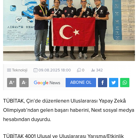
Teknoloji
09.08.2025 18:00
0
342
A
A
+
-
ABONE OL
TÜBİTAK, Çin’de düzenlenen Uluslararası Yapay Zekâ
Olimpiyatı’ndan gelen başarı haberini, Next sosyal medya
hesabından duyurdu.
TÜBİTAK 4001 Ulusal ve Uluslararası Yarışma/Etkinlik