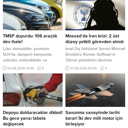
desteğiyle Avrupa borsaları
İngiltere hariç günü yükselişle
tamamladı.
TMSF duyurdu: 106 araçlık
Mossad’da İran krizi: 2 üst
dev ihale!
düzey yetkili görevden alındı
Lüks otomobiller, premium
İsrail Dış İstihbarat Servisi Mossad
SUV'lar, damperli kamyonlar,
Direktörü Roman Goffman'ın
çekiciler, motosikletler ve
Tahran yönetimini devirme
ekonomik binek araçlar ihalede
planının başarısız olmasının
04.08.2026 19:00
0
07.08.2026 00:00
0
alıcılarını bekliyor. İşte detaylar...
ardından İstihbarat Daire Başkanı
ile İran Masası Şefi'ni görevden
aldığı iddia edildi.
Depoyu dolduracaklar dikkat!
Savunma sanayiinde tarihi
Bu gece yarısı tabela
karar! İki dev milli motor için
değişecek
birleşiyor