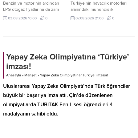
Benzin ve motorinin ardından
Türkiye'nin havacılık motorları
LPG otogaz fiyatlarına da zam
alanındaki mühendislik
geliyor. 4 Ağustos gece
kapasitesini daha etkin
03.08.2026 10:00
0
07.08.2026 21:00
0
yarısından itibaren geçerli olacak
değerlendirmek, geliştirme
2 lira 45 kuruşluk artışla birlikte,
süreçlerini hızlandırmak ve
LPG'li araç sahiplerinin depo
uzmanlaşmayı güçlendirmek
dolum maliyetleri yükselecek.
amacıyla önemli bir yeniden
yapılanma hayata geçiriliyor.
Yapay Zeka Olimpiyatına ‘Türkiye’
imzası!
Anasayfa
»
Manşet
»
Yapay Zeka Olimpiyatına ‘Türkiye’ imzası!
Uluslararası Yapay Zeka Olimpiyatı’nda Türk öğrenciler
büyük bir başarıya imza attı. Çin’de düzenlenen
olimpiyatlarda TÜBİTAK Fen Lisesi öğrencileri 4
madalyanın sahibi oldu.