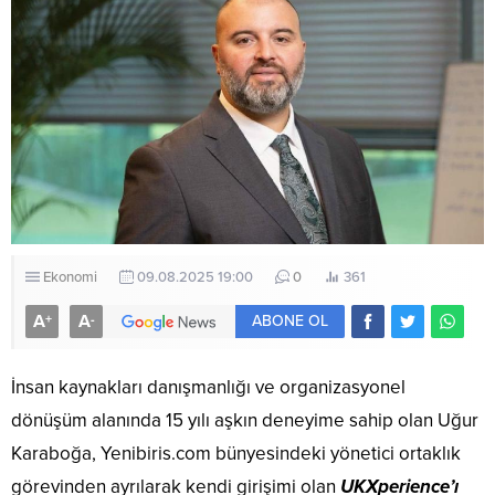
Ekonomi
09.08.2025 19:00
0
361
A
A
+
-
ABONE OL
İnsan kaynakları danışmanlığı ve organizasyonel
dönüşüm alanında 15 yılı aşkın deneyime sahip olan Uğur
Karaboğa, Yenibiris.com bünyesindeki yönetici ortaklık
görevinden ayrılarak kendi girişimi olan
UKXperience’ı