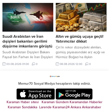
ve MotoGP, tabii Spor ile seçili
duyurdu. Depo kapasitesinin
Şampiyonlar Ligi ve FA Cup
arttırılacağını ifade eden
karşılaşmaları, Eurosport ile de
Bayraktar, "Türkiye'nin bütün
tenis ve bisiklet yayınları gibi
enerji depolama tesisleri dolu
dünyanın önde gelen spor
durumda" dedi.
müsabakalarını takip edebiliyor.
Suudi Arabistan ve İran
Altın ve gümüş uçuşa geçti!
dışişleri bakanları gerilimi
Yatırımcılar dikkat
düşürme imkanlarını görüştü
Çin’in rekor düzeydeki alımları,
Suudi Arabistan Dışişleri Bakanı
gümüş piyasasındaki arz açığı ve
Faysal bin Farhan ile İran Dışişleri
Hürmüz Boğazı’na ilişkin
Bakanı Abbas Erakçi, bölgedeki
yumuşama sinyalleriyle birlikte
03.08.2026 01:00
0
08.08.2026 12:00
0
gerilimi azaltmaya yönelik
toplam 5 kritik gelişme, değerli
diplomatik çabaları ele aldı.
metallerdeki yükselişi hızlandırdı.
İşte detaylar...
Memur70 Sosyal Medya hesaplarını takip ediniz.
Karaman Haber sitesi
Karaman Gündem
Karamandan
Haberler
Karaman Sondakika
Larende
Karaman24
Ankara
Ankarahaber