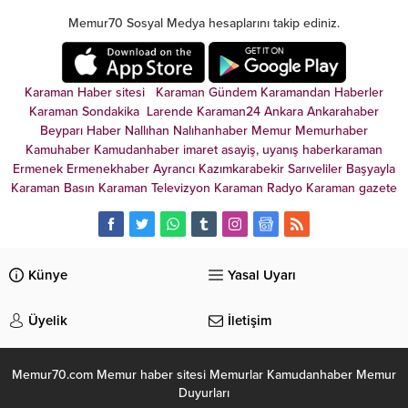
Memur70 Sosyal Medya hesaplarını takip ediniz.
Karaman Haber sitesi
Karaman Gündem
Karamandan
Haberler
Karaman Sondakika
Larende
Karaman24
Ankara
Ankarahaber
Beyparı Haber
Nallıhan
Nalıhanhaber
Memur
Memurhaber
Kamuhaber
Kamudanhaber
imaret
asayiş
,
uyanış
haberkaraman
Ermenek
Ermenekhaber
Ayrancı
Kazımkarabekir
Sarıveliler
Başyayla
Karaman Basın
Karaman Televizyon
Karaman Radyo
Karaman gazete
Künye
Yasal Uyarı
Üyelik
İletişim
Memur70.com Memur haber sitesi Memurlar Kamudanhaber Memur
Duyurları