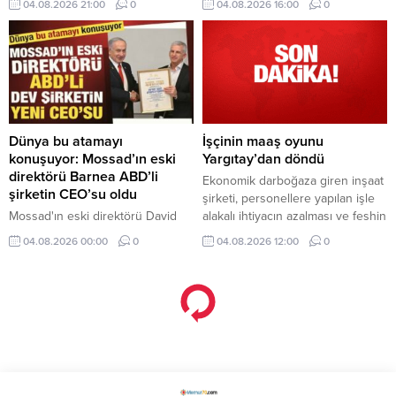
04.08.2026 21:00
0
04.08.2026 16:00
0
ve MotoGP, tabii Spor ile seçili
Şampiyonlar Ligi ve FA Cup
karşılaşmaları, Eurosport ile de
tenis ve bisiklet yayınları gibi
dünyanın önde gelen spor
müsabakalarını takip edebiliyor.
Dünya bu atamayı
İşçinin maaş oyunu
konuşuyor: Mossad’ın eski
Yargıtay’dan döndü
direktörü Barnea ABD’li
Ekonomik darboğaza giren inşaat
şirketin CEO’su oldu
şirketi, personellere yapılan işle
Mossad'ın eski direktörü David
alakalı ihtiyacın azalması ve feshin
Barnea, ABD'li savunma şirketi
son çare olması prensibi
04.08.2026 00:00
0
04.08.2026 12:00
0
Ondas'ın Yönetim Kurulu Başkanı
ilkelerinden hareketle iş
oldu.
sözleşmesini bu nedenle sona
erdirmek yerine ücrette indirime
gidilmesini teklif etti