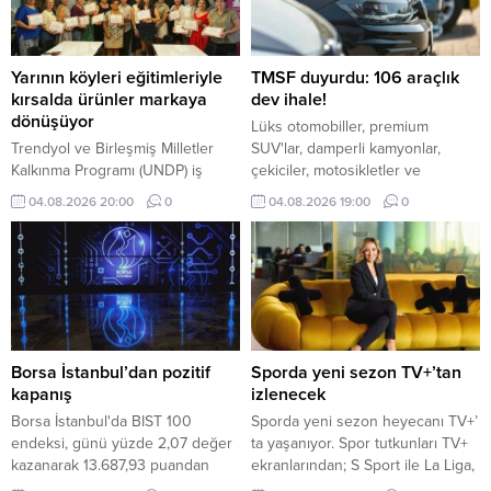
Yarının köyleri eğitimleriyle
TMSF duyurdu: 106 araçlık
kırsalda ürünler markaya
dev ihale!
dönüşüyor
Lüks otomobiller, premium
Trendyol ve Birleşmiş Milletler
SUV'lar, damperli kamyonlar,
Kalkınma Programı (UNDP) iş
çekiciler, motosikletler ve
birliğinde yürütülen Yarının
ekonomik binek araçlar ihalede
04.08.2026 20:00
0
04.08.2026 19:00
0
Köyleri Projesi kapsamında,
alıcılarını bekliyor. İşte detaylar...
kırsaldaki üretici, kooperatif ve
işletmelere yönelik kapsamlı
eğitimler devam ediyor.
Borsa İstanbul’dan pozitif
Sporda yeni sezon TV+’tan
kapanış
izlenecek
Borsa İstanbul'da BIST 100
Sporda yeni sezon heyecanı TV+’
endeksi, günü yüzde 2,07 değer
ta yaşanıyor. Spor tutkunları TV+
kazanarak 13.687,93 puandan
ekranlarından; S Sport ile La Liga,
tamamladı.
Serie A, NBA, EuroLeague, UFC