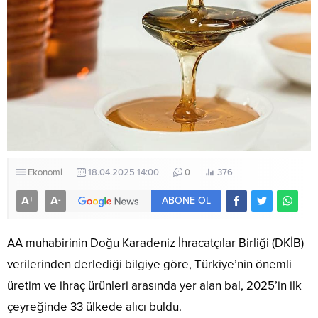
Ekonomi
18.04.2025 14:00
0
376
A
A
+
-
ABONE OL
AA muhabirinin Doğu Karadeniz İhracatçılar Birliği (DKİB)
verilerinden derlediği bilgiye göre, Türkiye’nin önemli
üretim ve ihraç ürünleri arasında yer alan bal, 2025’in ilk
çeyreğinde 33 ülkede alıcı buldu.