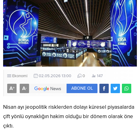
Ekonomi
02.05.2026 13:00
0
147
A
A
+
-
ABONE OL
Nisan ayı jeopolitik risklerden dolayı küresel piyasalarda
çift yönlü oynaklığın hakim olduğu bir dönem olarak öne
çıktı.