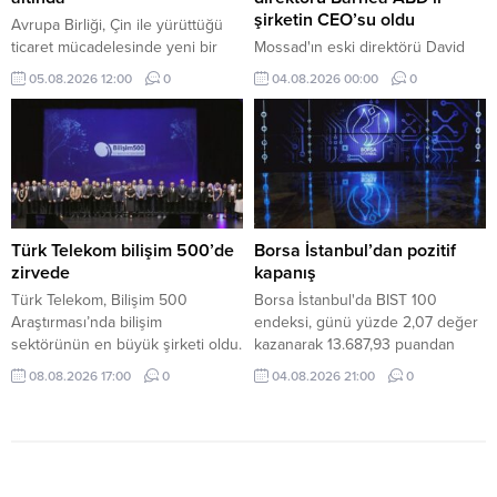
şirketin CEO’su oldu
Avrupa Birliği, Çin ile yürüttüğü
ticaret mücadelesinde yeni bir
Mossad'ın eski direktörü David
cepheyle karşı karşıya. Brüksel
Barnea, ABD'li savunma şirketi
05.08.2026 12:00
0
04.08.2026 00:00
0
artık Çin'den gelen ürünler kadar,
Ondas'ın Yönetim Kurulu Başkanı
Çinli şirketlerin Türkiye ve Fas'ta
oldu.
kurduğu üretim tesislerinde de
endişe duyuyor.
Türk Telekom bilişim 500’de
Borsa İstanbul’dan pozitif
zirvede
kapanış
Türk Telekom, Bilişim 500
Borsa İstanbul'da BIST 100
Araştırması’nda bilişim
endeksi, günü yüzde 2,07 değer
sektörünün en büyük şirketi oldu.
kazanarak 13.687,93 puandan
Şirket ayrıca “Yılın Türkiye
tamamladı.
08.08.2026 17:00
0
04.08.2026 21:00
0
Merkezli Üretici Hizmet Kategori
Birincisi” unvanını da kazandı.