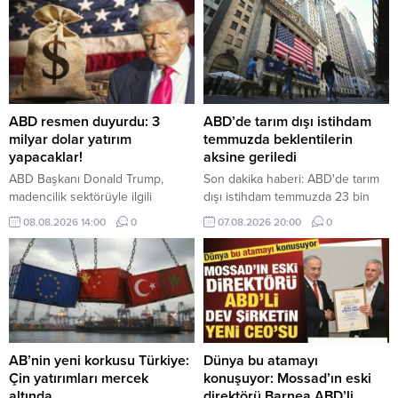
ABD resmen duyurdu: 3
ABD’de tarım dışı istihdam
milyar dolar yatırım
temmuzda beklentilerin
yapacaklar!
aksine geriledi
ABD Başkanı Donald Trump,
Son dakika haberi: ABD'de tarım
madencilik sektörüyle ilgili
dışı istihdam temmuzda 23 bin
projelere toplam değeri 3 milyar
kişi azalırken, işsizlik oranı yüzde
08.08.2026 14:00
0
07.08.2026 20:00
0
doları bulan yatırım yapılacağını
4,1'e geriledi
bildirdi.
AB’nin yeni korkusu Türkiye:
Dünya bu atamayı
Çin yatırımları mercek
konuşuyor: Mossad’ın eski
altında
direktörü Barnea ABD’li