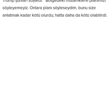
Trump şunları söyledi: “Bölgedeki müttefiklere planımızı
söyleyemeyiz. Onlara planı söyleseydim, bunu size
anlatmak kadar kötü olurdu; hatta daha da kötü olabilirdi.