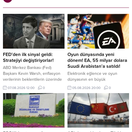
FED’den ilk sinyal geldi:
Oyun dünyasında yeni
Stratejiyi değiştiriyorlar!
dönem! EA, 55 milyar dolara
Suudi Arabistan’a satıldı!
ABD Merkez Bankası (Fed)
Başkanı Kevin Warsh, enflasyon
Elektronik eğlence ve oyun
verilerinin beklentilerin üzerinde
dünyasının en büyük
gelmesi ve piyasaların faiz artışı
aktörlerinden Electronic Arts (EA),
07.08.2026 12:00
0
05.08.2026 20:00
0
ihtimalini güçlendirmesi halinde
55 milyar dolarlık devasa bir
eylül ayındaki toplantıda faiz
anlaşmayla borsaya veda ederek
artırmaya hazır olduğunu belirtti.
kapalı devre özel bir şirkete
dönüştü.