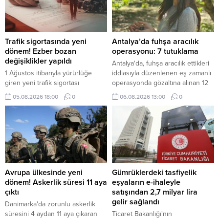
konut veya çatılı iş yerinde 62.5
milyon TL olacak.
Trafik sigortasında yeni
Antalya’da fuhşa aracılık
dönem! Ezber bozan
operasyonu: 7 tutuklama
değişiklikler yapıldı
Antalya'da, fuhşa aracılık ettikleri
1 Ağustos itibarıyla yürürlüğe
iddiasıyla düzenlenen eş zamanlı
giren yeni trafik sigortası
operasyonda gözaltına alınan 12
düzenlemesiyle eksper atamaları
şüpheliden 7’si tutuklandı, 4’ü adli
05.08.2026 18:00
0
06.08.2026 13:00
0
dijital sistem üzerinden yapılacak,
kontrol şartıyla, 1'i savcılıktan
40 bin TL üzerindeki hasarlarda
serbest bırakıldı.
bağımsız eksper incelemesi
zorunlu olacak.
Avrupa ülkesinde yeni
Gümrüklerdeki tasfiyelik
dönem! Askerlik süresi 11 aya
eşyaların e-ihaleyle
çıktı
satışından 2,7 milyar lira
gelir sağlandı
Danimarka'da zorunlu askerlik
süresini 4 aydan 11 aya çıkaran
Ticaret Bakanlığı'nın