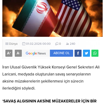
Dünya
01.02.2026 00:00
0
240
A
A
+
-
ABONE OL
İran Ulusal Güvenlik Yüksek Konseyi Genel Sekreteri Ali
Laricani, medyada oluşturulan savaş senaryolarının
aksine müzakerelerin şekillenmesi için sürecin
ilerlediğini söyledi.
‘SAVAŞ ALGISININ AKSİNE MÜZAKERELER İÇİN BİR