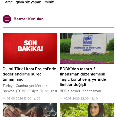
aracılığıyla siz yapabilirsiniz.
Benzer Konular
Dijital Türk Lirası Projesi’nde
BDDK’dan tasarruf
değerlendirme süreci
finansman düzenlemesi!
tamamlandı
Taşıt, konut ve iş yerinde
limitler değişti
Türkiye Cumhuriyet Merkez
Bankası (TCMB), "Dijital Türk Lirası
BDDK, tasarruf finansman
Projesi" ekosistemine katılım
şirketlerine yönelik yeni kuralları
03.08.2026 12:00
0
07.08.2026 22:00
0
çağrısına ilişkin başvuru
açıkladı. Bir kişi aynı şirketle en
değerlendirme süreçlerinin
fazla 2 sözleşme yapabilecek,
tamamlandığını bildirdi.
taşıtta üst limit 6.25 milyon TL,