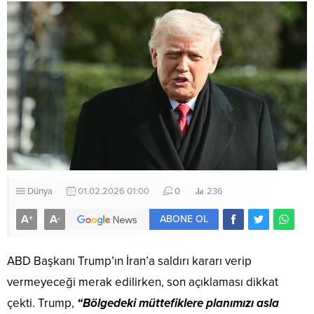
Dünya
01.02.2026 01:00
0
236
A
A
+
-
ABONE OL
ABD Başkanı Trump’ın İran’a saldırı kararı verip
vermeyeceği merak edilirken, son açıklaması dikkat
çekti. Trump,
“Bölgedeki müttefiklere planımızı asla