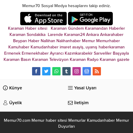
Memur70 Sosyal Medya hesaplarını takip ediniz.
Karaman Haber sitesi
Karaman Gündem
Karamandan
Haberler
Karaman Sondakika
Larende
Karaman24
Ankara
Ankarahaber
Beyparı Haber
Nallıhan
Nalıhanhaber
Memur
Memurhaber
Kamuhaber
Kamudanhaber
imaret
asayiş
,
uyanış
haberkaraman
Ermenek
Ermenekhaber
Ayrancı
Kazımkarabekir
Sarıveliler
Başyayla
Karaman Basın
Karaman Televizyon
Karaman Radyo
Karaman gazete
Künye
Yasal Uyarı
Üyelik
İletişim
Memur70.com Memur haber sitesi Memurlar Kamudanhaber Memur
Duyurları