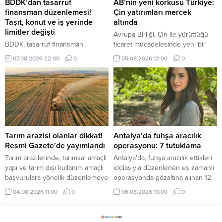
BDDK’dan tasarruf
AB’nin yeni korkusu Türkiye:
finansman düzenlemesi!
Çin yatırımları mercek
Taşıt, konut ve iş yerinde
altında
limitler değişti
Avrupa Birliği, Çin ile yürüttüğü
BDDK, tasarruf finansman
ticaret mücadelesinde yeni bir
şirketlerine yönelik yeni kuralları
cepheyle karşı karşıya. Brüksel
07.08.2026 22:00
0
05.08.2026 12:00
0
açıkladı. Bir kişi aynı şirketle en
artık Çin'den gelen ürünler kadar,
fazla 2 sözleşme yapabilecek,
Çinli şirketlerin Türkiye ve Fas'ta
taşıtta üst limit 6.25 milyon TL,
kurduğu üretim tesislerinde de
konut veya çatılı iş yerinde 62.5
endişe duyuyor.
milyon TL olacak.
Tarım arazisi olanlar dikkat!
Antalya’da fuhşa aracılık
Resmi Gazete’de yayımlandı
operasyonu: 7 tutuklama
Tarım arazilerinde, tarımsal amaçlı
Antalya'da, fuhşa aracılık ettikleri
yapı ve tarım dışı kullanım amaçlı
iddiasıyla düzenlenen eş zamanlı
başvurulara yönelik düzenlemeye
operasyonda gözaltına alınan 12
gidildi.
şüpheliden 7’si tutuklandı, 4’ü adli
04.08.2026 11:00
0
06.08.2026 13:00
0
kontrol şartıyla, 1'i savcılıktan
serbest bırakıldı.