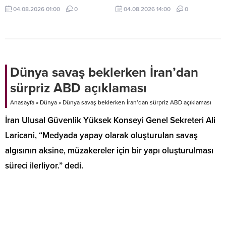
yeni uygulama kapsamında ilk
gümrüklerdeki tasfiyelik araç ve
04.08.2026 01:00
0
04.08.2026 14:00
0
grup, askerlik hizmetine başladı.
eşyaların ülke ekonomisine
kazandırılması amacıyla
uygulamaya aldığı e-İhale Sistemi
ile bu yılın ilk 6 ayında 2,7 milyar
lira gelir sağlandı.
Dünya savaş beklerken İran’dan
sürpriz ABD açıklaması
Anasayfa
»
Dünya
»
Dünya savaş beklerken İran’dan sürpriz ABD açıklaması
İran Ulusal Güvenlik Yüksek Konseyi Genel Sekreteri Ali
Laricani, “Medyada yapay olarak oluşturulan savaş
algısının aksine, müzakereler için bir yapı oluşturulması
süreci ilerliyor.” dedi.