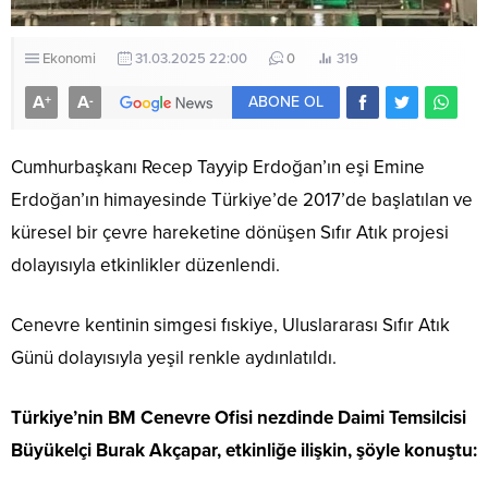
Ekonomi
31.03.2025 22:00
0
319
A
A
+
-
ABONE OL
Cumhurbaşkanı Recep Tayyip Erdoğan’ın eşi Emine
Erdoğan’ın himayesinde Türkiye’de 2017’de başlatılan ve
küresel bir çevre hareketine dönüşen Sıfır Atık projesi
dolayısıyla etkinlikler düzenlendi.
Cenevre kentinin simgesi fıskiye, Uluslararası Sıfır Atık
Günü dolayısıyla yeşil renkle aydınlatıldı.
Türkiye’nin BM Cenevre Ofisi nezdinde Daimi Temsilcisi
Büyükelçi Burak Akçapar, etkinliğe ilişkin, şöyle konuştu: