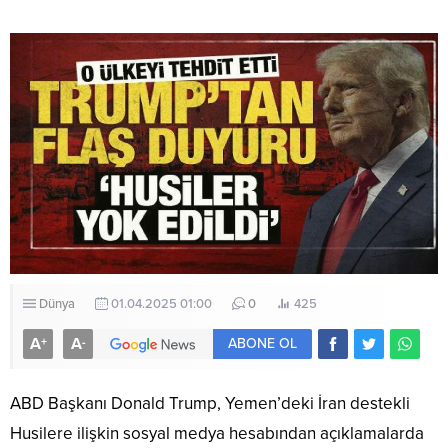
Dünya
01.04.2025 01:00
0
425
A
A
+
-
ABONE OL
ABD Başkanı Donald Trump, Yemen’deki İran destekli
Husilere ilişkin sosyal medya hesabından açıklamalarda