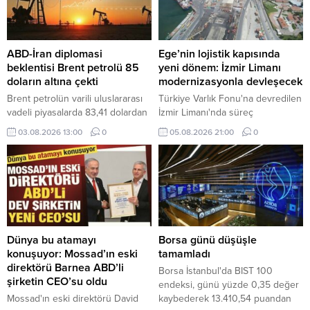
ABD-İran diplomasi
Ege’nin lojistik kapısında
beklentisi Brent petrolü 85
yeni dönem: İzmir Limanı
doların altına çekti
modernizasyonla devleşecek
Brent petrolün varili uluslararası
Türkiye Varlık Fonu'na devredilen
vadeli piyasalarda 83,41 dolardan
İzmir Limanı'nda süreç
işlem görüyor.
tamamlandı. Mülkiyeti kamuda
03.08.2026 13:00
0
05.08.2026 21:00
0
kalacak dev tesis, Alport
işletmeciliği ve kapsamlı
modernizasyon yatırımlarıyla
küresel lojistik merkezine
dönüşecek.
Dünya bu atamayı
Borsa günü düşüşle
konuşuyor: Mossad’ın eski
tamamladı
direktörü Barnea ABD’li
Borsa İstanbul'da BIST 100
şirketin CEO’su oldu
endeksi, günü yüzde 0,35 değer
Mossad'ın eski direktörü David
kaybederek 13.410,54 puandan