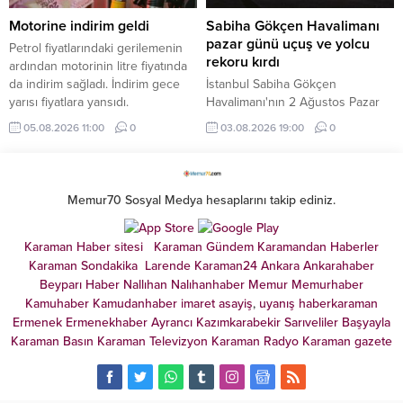
Motorine indirim geldi
Sabiha Gökçen Havalimanı
pazar günü uçuş ve yolcu
Petrol fiyatlarındaki gerilemenin
rekoru kırdı
ardından motorinin litre fiyatında
da indirim sağladı. İndirim gece
İstanbul Sabiha Gökçen
yarısı fiyatlara yansıdı.
Havalimanı'nın 2 Ağustos Pazar
günü 919 uçuş ve 174 bin 325
05.08.2026 11:00
0
03.08.2026 19:00
0
yolcuya hizmet vererek uçuş ve
yolcu rekoru kırdığı bildirildi.
Memur70 Sosyal Medya hesaplarını takip ediniz.
Karaman Haber sitesi
Karaman Gündem
Karamandan
Haberler
Karaman Sondakika
Larende
Karaman24
Ankara
Ankarahaber
Beyparı Haber
Nallıhan
Nalıhanhaber
Memur
Memurhaber
Kamuhaber
Kamudanhaber
imaret
asayiş
,
uyanış
haberkaraman
Ermenek
Ermenekhaber
Ayrancı
Kazımkarabekir
Sarıveliler
Başyayla
Karaman Basın
Karaman Televizyon
Karaman Radyo
Karaman gazete