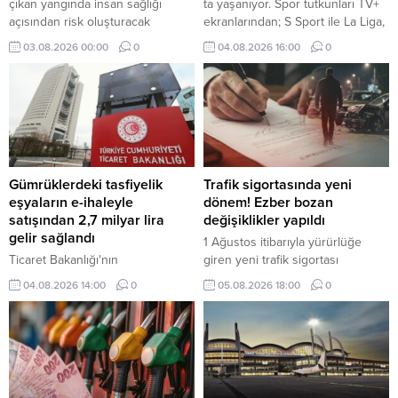
çıkan yangında insan sağlığı
ta yaşanıyor. Spor tutkunları TV+
açısından risk oluşturacak
ekranlarından; S Sport ile La Liga,
maddelerin yayılmasının ardından
Serie A, NBA, EuroLeague, UFC
03.08.2026 00:00
0
04.08.2026 16:00
0
bölge sakinlerinden evden
ve MotoGP, tabii Spor ile seçili
çıkmamaları istendi.
Şampiyonlar Ligi ve FA Cup
karşılaşmaları, Eurosport ile de
tenis ve bisiklet yayınları gibi
dünyanın önde gelen spor
müsabakalarını takip edebiliyor.
Gümrüklerdeki tasfiyelik
Trafik sigortasında yeni
eşyaların e-ihaleyle
dönem! Ezber bozan
satışından 2,7 milyar lira
değişiklikler yapıldı
gelir sağlandı
1 Ağustos itibarıyla yürürlüğe
Ticaret Bakanlığı'nın
giren yeni trafik sigortası
gümrüklerdeki tasfiyelik araç ve
düzenlemesiyle eksper atamaları
04.08.2026 14:00
0
05.08.2026 18:00
0
eşyaların ülke ekonomisine
dijital sistem üzerinden yapılacak,
kazandırılması amacıyla
40 bin TL üzerindeki hasarlarda
uygulamaya aldığı e-İhale Sistemi
bağımsız eksper incelemesi
ile bu yılın ilk 6 ayında 2,7 milyar
zorunlu olacak.
lira gelir sağlandı.