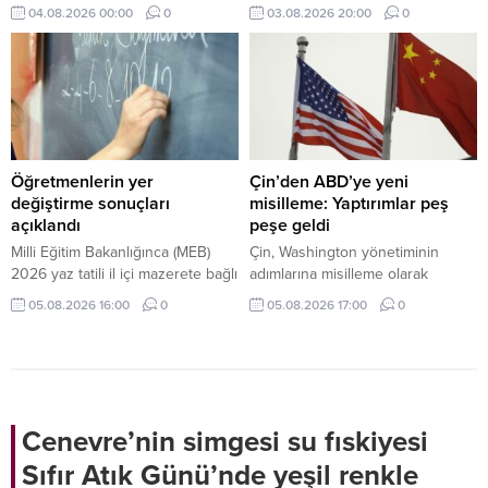
Barnea, ABD'li savunma şirketi
tamamladı.
04.08.2026 00:00
0
03.08.2026 20:00
0
Ondas'ın Yönetim Kurulu Başkanı
oldu.
Öğretmenlerin yer
Çin’den ABD’ye yeni
değiştirme sonuçları
misilleme: Yaptırımlar peş
açıklandı
peşe geldi
Milli Eğitim Bakanlığınca (MEB)
Çin, Washington yönetiminin
2026 yaz tatili il içi mazerete bağlı
adımlarına misilleme olarak
yer değiştirme başvurusunda
ABD'ye İHA ihracatını yasaklayan
05.08.2026 16:00
0
05.08.2026 17:00
0
bulunan kadrolu öğretmenlerin
ve 6 Amerikan şirketine yaptırım
atama sonuçları açıklandı.
öngören yeni düzenlemelerini
duyurdu.
Cenevre’nin simgesi su fıskiyesi
Sıfır Atık Günü’nde yeşil renkle