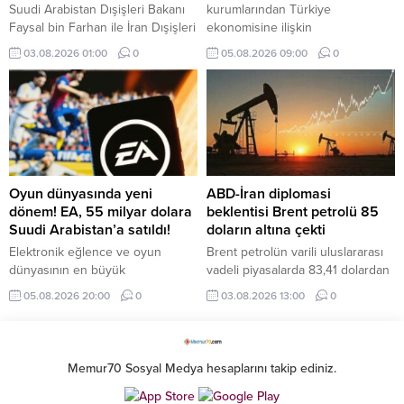
Suudi Arabistan Dışişleri Bakanı
kurumlarından Türkiye
Faysal bin Farhan ile İran Dışişleri
ekonomisine ilişkin
Bakanı Abbas Erakçi, bölgedeki
değerlendirmelerinde olumlu
03.08.2026 01:00
0
05.08.2026 09:00
0
gerilimi azaltmaya yönelik
beklentilerini artırmaya devam
diplomatik çabaları ele aldı.
ediyor. HSBC ve Deutsche Bank,
Türk varlıklarına yönelik olumlu
görüşlerini güçlendirdi.
Oyun dünyasında yeni
ABD-İran diplomasi
dönem! EA, 55 milyar dolara
beklentisi Brent petrolü 85
Suudi Arabistan’a satıldı!
doların altına çekti
Elektronik eğlence ve oyun
Brent petrolün varili uluslararası
dünyasının en büyük
vadeli piyasalarda 83,41 dolardan
aktörlerinden Electronic Arts (EA),
işlem görüyor.
05.08.2026 20:00
0
03.08.2026 13:00
0
55 milyar dolarlık devasa bir
anlaşmayla borsaya veda ederek
kapalı devre özel bir şirkete
dönüştü.
Memur70 Sosyal Medya hesaplarını takip ediniz.