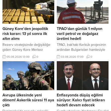
uygulamaya aldığı e-İhale Sistemi
ile bu yılın ilk 6 ayında 2,7 milyar
lira gelir sağlandı.
Güney Kore’den jeopolitik
TPAO’dan günlük 1 milyon
risk kararı: 13 yıl sonra ilk
varil petrol ve doğalgaz
altın alımı
üretimi hedefi
Rezerv stratejisinde değişikliğe
TPAO, Irak'taki Kerkük projesinin
giden Güney Kore Merkez
ardından Bulgaristan hamlesiyle
Bankası, 13 yıl aradan sonra altın
uluslararası faaliyet alanını kara
05.08.2026 13:00
0
03.08.2026 17:00
0
piyasasına dönüyor. Merkez
üretiminden deniz arama
bankası, altın rezervlerini
projelerine genişleterek
muhafaza ettiği fiziki depolama
sektördeki etkinliğini artırma
noktalarını da çeşitlendirmeyi
yolunda önemli adımlar atıyor.
hedefliyor.
Avrupa ülkesinde yeni
Enflasyonda düşüş eğilimi
dönem! Askerlik süresi 11 aya
sürüyor: Kalıcı fiyat istikrarı
çıktı
hedefi devam edecek