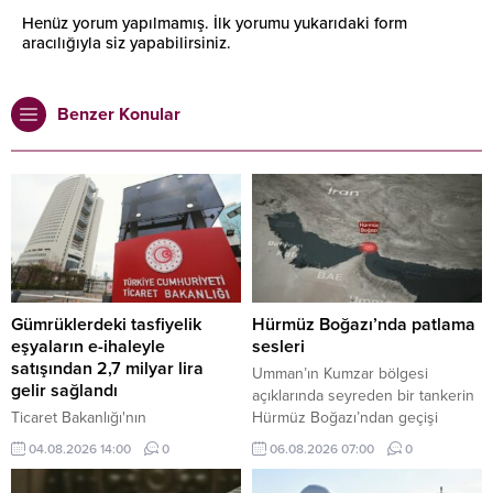
Henüz yorum yapılmamış. İlk yorumu yukarıdaki form
aracılığıyla siz yapabilirsiniz.
Benzer Konular
Gümrüklerdeki tasfiyelik
Hürmüz Boğazı’nda patlama
eşyaların e-ihaleyle
sesleri
satışından 2,7 milyar lira
Umman’ın Kumzar bölgesi
gelir sağlandı
açıklarında seyreden bir tankerin
Ticaret Bakanlığı'nın
Hürmüz Boğazı’ndan geçişi
gümrüklerdeki tasfiyelik araç ve
sırasında gemi yakınında iki
04.08.2026 14:00
0
06.08.2026 07:00
0
eşyaların ülke ekonomisine
patlama sesi duyulduğu bildirildi.
kazandırılması amacıyla