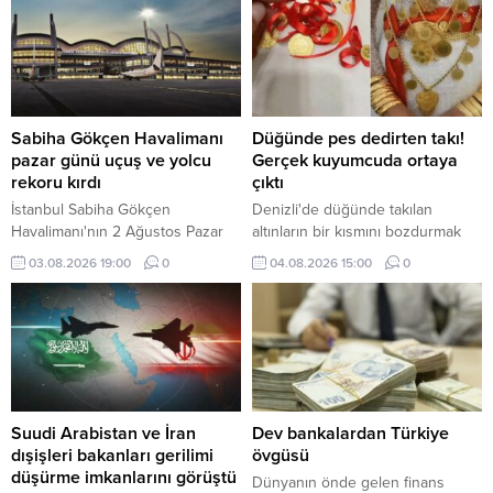
Sabiha Gökçen Havalimanı
Düğünde pes dedirten takı!
pazar günü uçuş ve yolcu
Gerçek kuyumcuda ortaya
rekoru kırdı
çıktı
İstanbul Sabiha Gökçen
Denizli'de düğünde takılan
Havalimanı'nın 2 Ağustos Pazar
altınların bir kısmını bozdurmak
günü 919 uçuş ve 174 bin 325
için kuyumcuya giden damat,
03.08.2026 19:00
0
04.08.2026 15:00
0
yolcuya hizmet vererek uçuş ve
karşılaştığı manzara karşısında
yolcu rekoru kırdığı bildirildi.
neye uğradığını şaşırdı. İşte
detaylar...
Suudi Arabistan ve İran
Dev bankalardan Türkiye
dışişleri bakanları gerilimi
övgüsü
düşürme imkanlarını görüştü
Dünyanın önde gelen finans