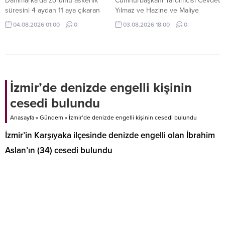
Danimarka'da zorunlu askerlik
Cumhurbaşkanı Yardımcısı Cevdet
süresini 4 aydan 11 aya çıkaran
Yılmaz ve Hazine ve Maliye
yeni uygulama kapsamında ilk
Bakanı Mehmet Şimşek, temmuz
04.08.2026 01:00
0
03.08.2026 18:00
0
grup, askerlik hizmetine başladı.
ayı enflasyon verilerini
değerlendirdi. Ekonomi yönetimi,
mali disiplin ve kalıcı fiyat istikrarı
hedefinden taviz verilmeyeceğini
vurguladı.
İzmir’de denizde engelli kişinin
cesedi bulundu
Anasayfa
»
Gündem
»
İzmir’de denizde engelli kişinin cesedi bulundu
İzmir’in Karşıyaka ilçesinde denizde engelli olan İbrahim
Aslan’ın (34) cesedi bulundu