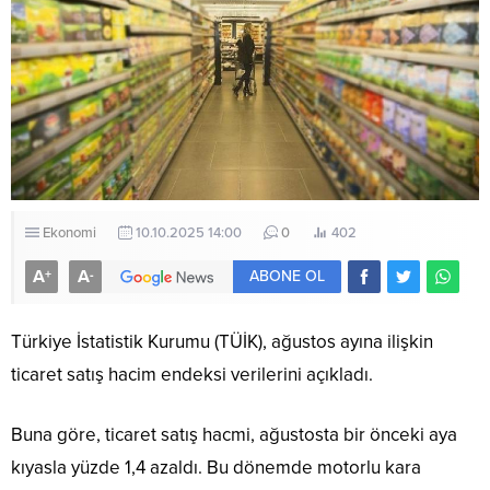
Ekonomi
10.10.2025 14:00
0
402
A
A
+
-
ABONE OL
Türkiye İstatistik Kurumu (TÜİK), ağustos ayına ilişkin
ticaret satış hacim endeksi verilerini açıkladı.
Buna göre, ticaret satış hacmi, ağustosta bir önceki aya
kıyasla yüzde 1,4 azaldı. Bu dönemde motorlu kara