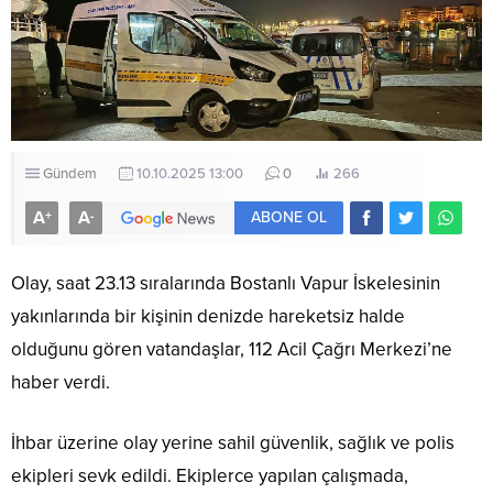
Gündem
10.10.2025 13:00
0
266
A
A
+
-
ABONE OL
Olay, saat 23.13 sıralarında Bostanlı Vapur İskelesinin
yakınlarında bir kişinin denizde hareketsiz halde
olduğunu gören vatandaşlar, 112 Acil Çağrı Merkezi’ne
haber verdi.
İhbar üzerine olay yerine sahil güvenlik, sağlık ve polis
ekipleri sevk edildi. Ekiplerce yapılan çalışmada,