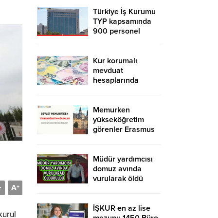
Türkiye İş Kurumu
TYP kapsamında
900 personel
alacak! İŞKUR TYP
başvurusu nasıl
yapılır?
Kur korumalı
mevduat
hesaplarında
düşüş sürdü
Memurken
yükseköğretim
görenler Erasmus
kapsamında
yurtdışına gidebilir
mi?
Müdür yardımcısı
domuz avında
vurularak öldü
A
-
+
İŞKUR en az lise
kurul