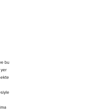
 ve bu
 yer
mekte
esiyle
e
olma