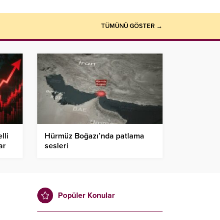
TÜMÜNÜ GÖSTER →
lli
Hürmüz Boğazı’nda patlama
ar
sesleri
Popüler Konular