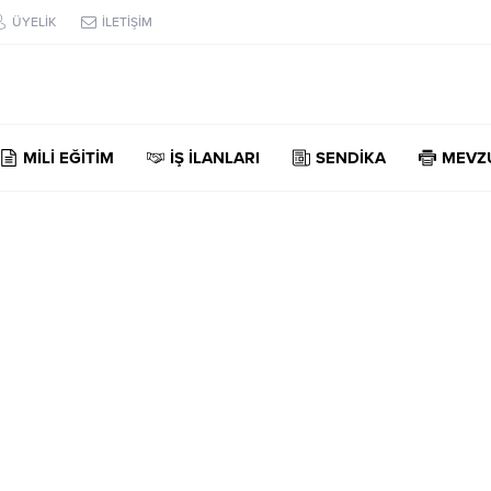
ÜYELİK
İLETİŞİM
MİLİ EĞİTİM
İŞ İLANLARI
SENDİKA
MEVZ