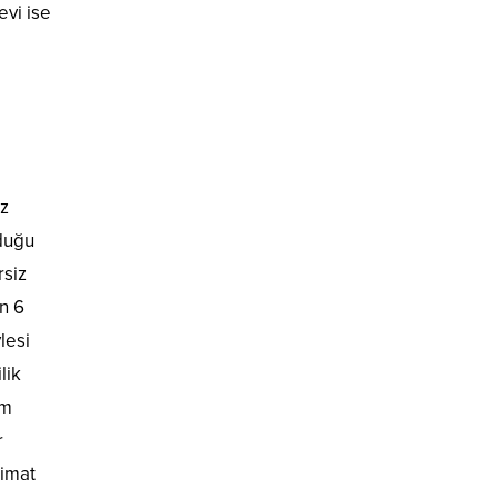
evi ise
uz
lduğu
rsiz
n 6
lesi
lik
um
r
limat