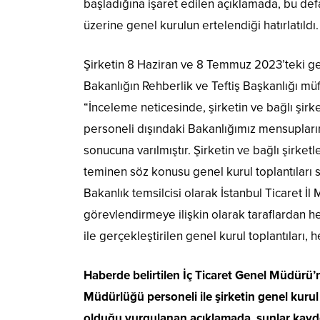
başladığına işaret edilen açıklamada, bu defa
üzerine genel kurulun ertelendiği hatırlatıldı.
Şirketin 8 Haziran ve 8 Temmuz 2023’teki gene
Bakanlığın Rehberlik ve Teftiş Başkanlığı müf
“İnceleme neticesinde, şirketin ve bağlı şirk
personeli dışındaki Bakanlığımız mensupları
sonucuna varılmıştır. Şirketin ve bağlı şirket
teminen söz konusu genel kurul toplantıları s
Bakanlık temsilcisi olarak İstanbul Ticaret İ
görevlendirmeye ilişkin olarak taraflardan he
ile gerçekleştirilen genel kurul toplantıları,
Haberde belirtilen İç Ticaret Genel Müdürü’
Müdürlüğü personeli ile şirketin genel kuru
olduğu vurgulanan açıklamada, şunlar kayde