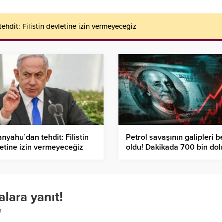
hdit: Filistin devletine izin vermeyeceğiz
nyahu’dan tehdit: Filistin
Petrol savaşının galipleri be
etine izin vermeyeceğiz
oldu! Dakikada 700 bin dol
kazandılar
alara yanıt!
!