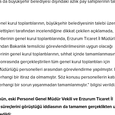
 da büyükşehir belediyesi dışındaki azlık pay sahiplerinin ta
l kurul toplantılarının, büyükşehir belediyesinin talebi üzer
ettişleri tarafından incelendiğine dikkat çekilen açıklamada,
etlerinin genel kurul toplantılarında, Erzurum Ticaret İl Müdür
ndan Bakanlık temsilcisi görevlendirilmesinin uygun olacağı
lerinin genel kurul toplantılarının, sıhhat içinde tamamlanmasın
onrasında gerçekleştirilen tüm genel kurul toplantıları için
l Müdürlüğü personelleri arasından görevlendirme yapılmıştır.
rhangi bir itiraz da olmamıştır. Söz konusu personellerin katı
 herhangi bir sorun yaşanmadan tamamlanmıştır.” bilgisi verildi
nün, eski Personel Genel Müdür Vekili ve Erzurum Ticaret İl
l süreçlerini görüştüğü iddiasının da tamamen gerçeklikten 
dildi: