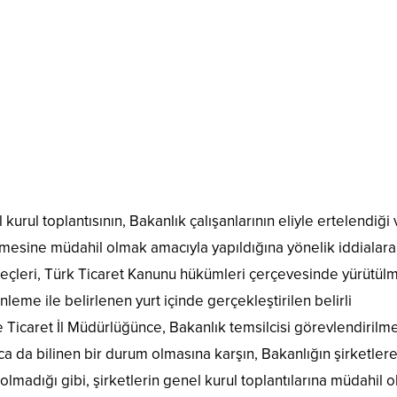
urul toplantısının, Bakanlık çalışanlarının eliyle ertelendiği
şmesine müdahil olmak amacıyla yapıldığına yönelik iddialara
süreçleri, Türk Ticaret Kanunu hükümleri çerçevesinde yürütül
leme ile belirlenen yurt içinde gerçekleştirilen belirli
 Ticaret İl Müdürlüğünce, Bakanlık temsilcisi görevlendirilm
ca da bilinen bir durum olmasına karşın, Bakanlığın şirketler
lmadığı gibi, şirketlerin genel kurul toplantılarına müdahil 