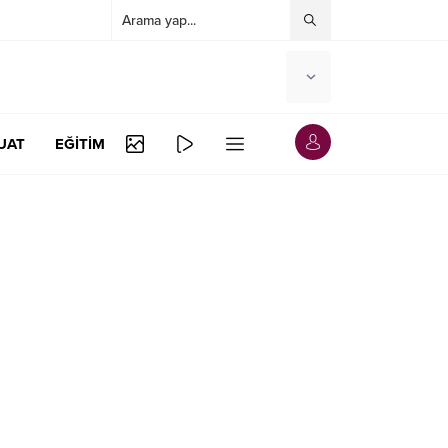
UAT
EĞİTİM