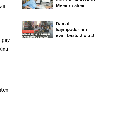
mezunu 1450 Büro
Memuru alımı
alt
devam ediyor!
KPSS şartsız ve
sınavsız başvuru
Damat
kayınpederinin
evini bastı: 2 ölü 3
k pay
yaralı
ğünü
kten