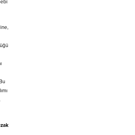
lebi
ine,
lüğü
ı
 Bu
lımı
.
uzak