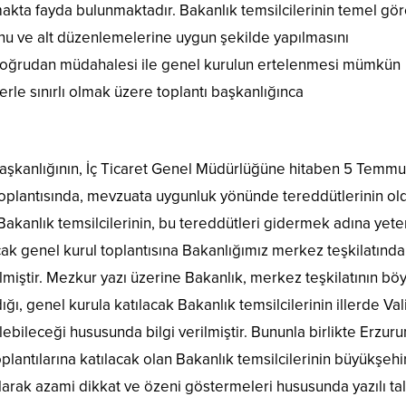
makta fayda bulunmaktadır. Bakanlık temsilcilerinin temel gör
nunu ve alt düzenlemelerine uygun şekilde yapılmasını
 doğrudan müdahalesi ile genel kurulun ertelenmesi mümkün
rle sınırlı olmak üzere toplantı başkanlığınca
şkanlığının, İç Ticaret Genel Müdürlüğüne hitaben 5 Temm
l toplantısında, mevzuata uygunluk yönünde tereddütlerinin o
 Bakanlık temsilcilerinin, bu tereddütleri gidermek adına yete
ak genel kurul toplantısına Bakanlığımız merkez teşkilatında
ilmiştir. Mezkur yazı üzerine Bakanlık, merkez teşkilatının böy
, genel kurula katılacak Bakanlık temsilcilerinin illerde Vali
lebileceği hususunda bilgi verilmiştir. Bununla birlikte Erzur
plantılarına katılacak olan Bakanlık temsilcilerinin büyükşehi
alarak azami dikkat ve özeni göstermeleri hususunda yazılı ta