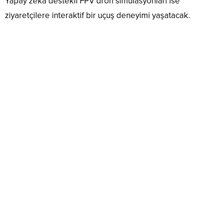
Yapay zeka destekli FPV dron simülasyonları ise
ziyaretçilere interaktif bir uçuş deneyimi yaşatacak.