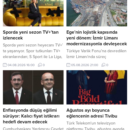
Sporda yeni sezon TV+’tan
Ege’nin lojistik kapısında
izlenecek
yeni dönem: İzmir Limanı
modernizasyonla devleşecek
Sporda yeni sezon heyecanı TV+’
ta yaşanıyor. Spor tutkunları TV+
Türkiye Varlık Fonu'na devredilen
ekranlarından; S Sport ile La Liga,
İzmir Limanı'nda süreç
Serie A, NBA, EuroLeague, UFC
tamamlandı. Mülkiyeti kamuda
04.08.2026 16:00
0
05.08.2026 21:00
0
ve MotoGP, tabii Spor ile seçili
kalacak dev tesis, Alport
Şampiyonlar Ligi ve FA Cup
işletmeciliği ve kapsamlı
karşılaşmaları, Eurosport ile de
modernizasyon yatırımlarıyla
tenis ve bisiklet yayınları gibi
küresel lojistik merkezine
dünyanın önde gelen spor
dönüşecek.
müsabakalarını takip edebiliyor.
Enflasyonda düşüş eğilimi
Ağustos ayı boyunca
sürüyor: Kalıcı fiyat istikrarı
eğlencenin adresi Tivibu
hedefi devam edecek
Türk Telekom'un televizyon
Cumhurbaşkanı Yardımcısı Cevdet
platformu Tivibu, ağustos ayında