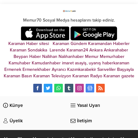
Memur70 Sosyal Medya hesaplarını takip ediniz.
Karaman Haber sitesi
Karaman Gündem
Karamandan
Haberler
Karaman Sondakika
Larende
Karaman24
Ankara
Ankarahaber
Beyparı Haber
Nallıhan
Nalıhanhaber
Memur
Memurhaber
Kamuhaber
Kamudanhaber
imaret
asayiş
,
uyanış
haberkaraman
Ermenek
Ermenekhaber
Ayrancı
Kazımkarabekir
Sarıveliler
Başyayla
Karaman Basın
Karaman Televizyon
Karaman Radyo
Karaman gazete
Künye
Yasal Uyarı
Üyelik
İletişim