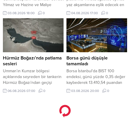
Yılmaz ve Hazine ve Maliye
yaz akşamlarına eşlik edecek en
Bakanı Mehmet Şimşek, temmuz
yeni yapımları ve sevilen klasikleri
03.08.2026 18:00
0
04.08.2026 17:00
0
ayı enflasyon verilerini
izleyicilerle buluşturmaya devam
değerlendirdi. Ekonomi yönetimi,
ediyor. Birbirinden yeni yapımların
mali disiplin ve kalıcı fiyat istikrarı
ve sevilen klasiklerin yer aldığı
hedefinden taviz verilmeyeceğini
Tivibu, her yaşa ve her zevke
vurguladı.
hitap eden geniş, zengin film
seçkisiyle yaz tatili coşkusunu
artırıyor.
Hürmüz Boğazı’nda patlama
Borsa günü düşüşle
sesleri
tamamladı
Umman’ın Kumzar bölgesi
Borsa İstanbul'da BIST 100
açıklarında seyreden bir tankerin
endeksi, günü yüzde 0,35 değer
Hürmüz Boğazı’ndan geçişi
kaybederek 13.410,54 puandan
sırasında gemi yakınında iki
tamamladı.
06.08.2026 07:00
0
03.08.2026 20:00
0
patlama sesi duyulduğu bildirildi.