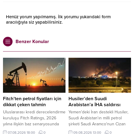
Henüz yorum yapılmamış. İlk yorumu yukarıdaki form
aracılığıyla siz yapabilirsiniz.
Benzer Konular
Fitch’ten petrol fiyatları için
Husiler’den Suudi
dikkat çeken tahmin
Arabistan’a İHA saldırısı
Uluslararası kredi derecelendirme
Yemen'deki İran destekli Husiler,
kuruluşu Fitch Ratings, 2026
Suudi Arabistan'ın milli petrol
yılına ilişkin baz senaryosunda
şirketi Saudi Aramco'nun Cizan
Brent petrolün ortalama varil
bölgesindeki rafinerisini insansız
07.08.2026 18:00
0
09.08.2026 13:00
0