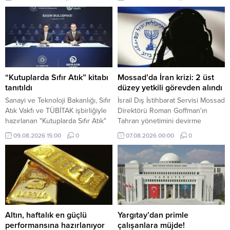
fiyatının 87 dolar seviyesinde
hava aracıyla (İHA) hedef
gerçekleşmesini beklediğini
aldıklarını duyurdu.
açıkladı.
“Kutuplarda Sıfır Atık” kitabı
Mossad’da İran krizi: 2 üst
tanıtıldı
düzey yetkili görevden alındı
Sanayi ve Teknoloji Bakanlığı, Sıfır
İsrail Dış İstihbarat Servisi Mossad
Atık Vakfı ve TÜBİTAK işbirliğiyle
Direktörü Roman Goffman'ın
hazırlanan "Kutuplarda Sıfır Atık"
Tahran yönetimini devirme
kitabının tanıtımı Sıfır Atık
planının başarısız olmasının
09.08.2026 15:00
0
07.08.2026 00:00
0
Vakfı'nda gerçekleştirildi.
ardından İstihbarat Daire Başkanı
ile İran Masası Şefi'ni görevden
aldığı iddia edildi.
Altın, haftalık en güçlü
Yargıtay’dan primle
performansına hazırlanıyor
çalışanlara müjde!