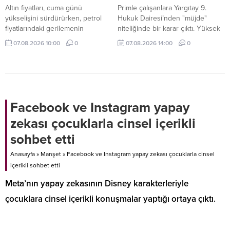
Altın fiyatları, cuma günü
Primle çalışanlara Yargıtay 9.
yükselişini sürdürürken, petrol
Hukuk Dairesi’nden "müjde"
fiyatlarındaki gerilemenin
niteliğinde bir karar çıktı. Yüksek
sağladığı destekle ocak ayından
Mahkeme; hedefe bağlı ve tutarı
07.08.2026 10:00
0
07.08.2026 14:00
0
bu yana en güçlü haftalık
değişken satış primlerinin kıdem
performansını sergilemeye
tazminatına esas giydirilmiş
hazırlanıyor. Gram altın 6 bin 574
ücrete eklenmesi gerektiğine
liradan işlem görüyor.
hükmetti.
Facebook ve Instagram yapay
zekası çocuklarla cinsel içerikli
sohbet etti
Anasayfa
»
Manşet
»
Facebook ve Instagram yapay zekası çocuklarla cinsel
içerikli sohbet etti
Meta’nın yapay zekasının Disney karakterleriyle
çocuklara cinsel içerikli konuşmalar yaptığı ortaya çıktı.