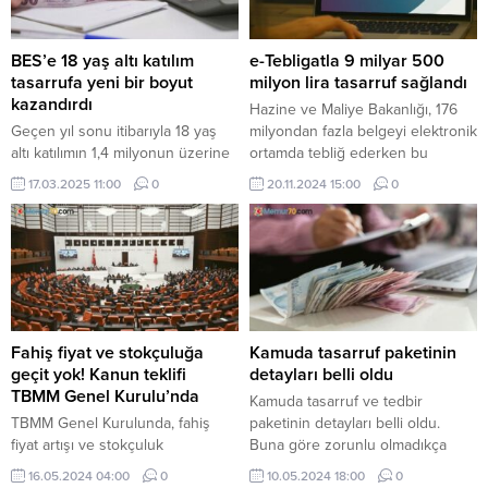
BES’e 18 yaş altı katılım
e-Tebligatla 9 milyar 500
tasarrufa yeni bir boyut
milyon lira tasarruf sağlandı
kazandırdı
Hazine ve Maliye Bakanlığı, 176
Geçen yıl sonu itibarıyla 18 yaş
milyondan fazla belgeyi elektronik
altı katılımın 1,4 milyonun üzerine
ortamda tebliğ ederken bu
çıktığı Bireysel Emeklilik Sistemi
sayede 9,5 milyar lira tasarruf
17.03.2025 11:00
0
20.11.2024 15:00
0
(BES), uzun vadeli finansal
edildi.
güvence oluşturma isteği ve
devlet katkısının sağladığı
avantajlarla bireysel tasarrufta ön
plana çıkıyor.
Fahiş fiyat ve stokçuluğa
Kamuda tasarruf paketinin
geçit yok! Kanun teklifi
detayları belli oldu
TBMM Genel Kurulu’nda
Kamuda tasarruf ve tedbir
TBMM Genel Kurulunda, fahiş
paketinin detayları belli oldu.
fiyat artışı ve stokçuluk
Buna göre zorunlu olmadıkça
cezalarının artırılmasını da içeren
kamu kurum ve kuruluşları bina
16.05.2024 04:00
0
10.05.2024 18:00
0