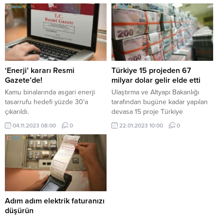
Türk Ticaret Kanunu ile Bazı
ve araç kiralamayacak.
Kanunlarda Değişiklik Yapılması
Hakkında Kanun Teklifi'nin ilk 3
maddesi kabul edildi.
‘Enerji’ kararı Resmi
Türkiye 15 projeden 67
Gazete’de!
milyar dolar gelir elde etti
Kamu binalarında asgari enerji
Ulaştırma ve Altyapı Bakanlığı
tasarrufu hedefi yüzde 30'a
tarafından bugüne kadar yapılan
çıkarıldı.
devasa 15 proje Türkiye
ekonomisine 67 milyar dolar
04.11.2023 08:00
0
22.01.2023 10:00
0
katkıda bulundu.
Adım adım elektrik faturanızı
düşürün