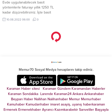
Evde uygulanabilecek basit
yöntemlerle faturayı yıllık 1250 TL
kadar düşürebilirsiniz. İşte basit
verimlilik ipuçları... LAMBALARLA
10.08.2022 06:00
0
TASARRUF ...
Enerjide yeni dönem!
Rusya vanayı kapatınca
Bakanlık harekete geçti
Almanya tutuştu: Az duş alın
Çalışma ve Sosyal Güvenlik
Rusya-Ukrayna savaşının küresel
Bakanlığı'nın mesai saatlerinin
etkileri gün geçtikçe artıyor.
düşürülmesine yönelik
Savaşla beraber Batı ülkelerinin
söylemlerinin de temelini enerji
yaptırımları ve Rusya'nın bu
23.07.2022 09:00
0
02.07.2022 19:00
0
verimliliğinin oluşturduğu ...
yaptırımlara karşı ...