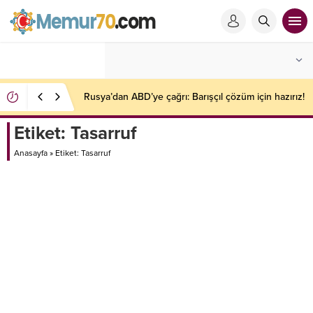
Rusya’dan ABD’ye çağrı: Barışçıl çözüm için hazırız!
Etiket:
Tasarruf
Anasayfa
»
Etiket: Tasarruf