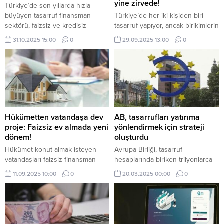
yine zirvede!
Türkiye’de son yıllarda hızla
büyüyen tasarruf finansman
Türkiye’de her iki kişiden biri
sektörü, faizsiz ve kredisiz
tasarruf yapıyor, ancak birikimlerin
finansman anlayışıyla ev, araç ve
yüzde 63’ü yastık altında
31.10.2025 15:00
0
29.09.2025 13:00
0
işyeri sahibi olmak isteyen
tutuluyor. Altın ve nakit güvenli
vatandaşlara yeni bir seçenek
liman olurken, gençler borsaya
sunuyor.
yöneliyor.
Hükümetten vatandaşa dev
AB, tasarrufları yatırıma
proje: Faizsiz ev almada yeni
yönlendirmek için strateji
dönem!
oluşturdu
Hükümet konut almak isteyen
Avrupa Birliği, tasarruf
vatandaşları faizsiz finansman
hesaplarında biriken trilyonlarca
desteğiyle ev sahibi yapacak.
avroluk kaynağı yatırımlara
11.09.2025 10:00
0
20.03.2025 00:00
0
Sadece ev değil, araç ve iş yeri
yönlendirmek istiyor.
sahibi de olabileceği sistemde
Emlak Katılım Tasarruf Finansman,
vatandaşlara destek olacak.