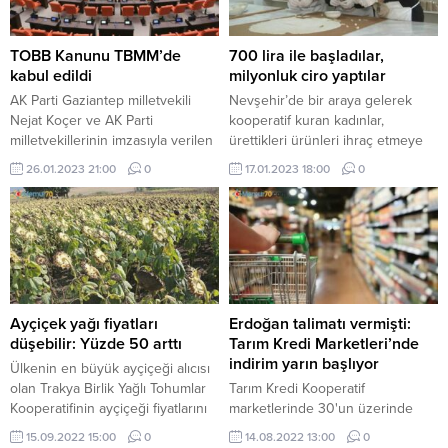
TOBB Kanunu TBMM’de
700 lira ile başladılar,
kabul edildi
milyonluk ciro yaptılar
AK Parti Gaziantep milletvekili
Nevşehir’de bir araya gelerek
Nejat Koçer ve AK Parti
kooperatif kuran kadınlar,
milletvekillerinin imzasıyla verilen
ürettikleri ürünleri ihraç etmeye
TOBB Kanunu ve Bazı Kanunlar
başladı.
26.01.2023 21:00
0
17.01.2023 18:00
0
ile 640 sayılı KHK Değişiklik
Yapılmasına Dair Kanun Teklifi
görüşmeleri düzenlendi ve kabul
edildi.
Ayçiçek yağı fiyatları
Erdoğan talimatı vermişti:
düşebilir: Yüzde 50 arttı
Tarım Kredi Marketleri’nde
indirim yarın başlıyor
Ülkenin en büyük ayçiçeği alıcısı
olan Trakya Birlik Yağlı Tohumlar
Tarım Kredi Kooperatif
Kooperatifinin ayçiçeği fiyatlarını
marketlerinde 30'un üzerinde
yağ oranlarına göre ton bazında
temel tüketim ürününde indirim
15.09.2022 15:00
0
14.08.2022 13:00
0