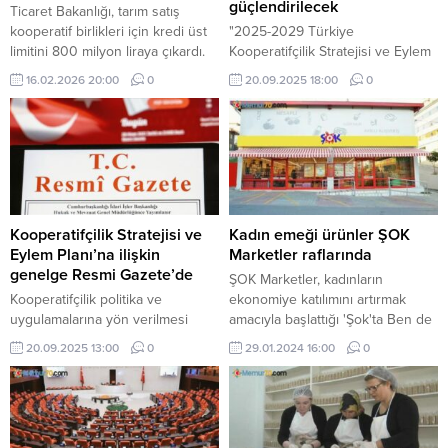
güçlendirilecek
Ticaret Bakanlığı, tarım satış
kooperatif birlikleri için kredi üst
"2025-2029 Türkiye
limitini 800 milyon liraya çıkardı.
Kooperatifçilik Stratejisi ve Eylem
32,8 milyar liralık yeni kredi paketi
Planı" kapsamında kadın, genç,
16.02.2026 20:00
0
20.09.2025 18:00
0
bu yıl devreye alınmış ancak kredi
yaşlı, engelli bireylerin istihdamını
üst limit miktarı açıklanmamıştı.
amaçlayan sosyal kooperatiflerin
sayıları artırılacak.
Kooperatifçilik Stratejisi ve
Kadın emeği ürünler ŞOK
Eylem Planı’na ilişkin
Marketler raflarında
genelge Resmi Gazete’de
ŞOK Marketler, kadınların
Kooperatifçilik politika ve
ekonomiye katılımını artırmak
uygulamalarına yön verilmesi
amacıyla başlattığı 'Şok'ta Ben de
amacıyla hazırlanan 2025-2029
Varım' projesinin kapsamını
20.09.2025 13:00
0
29.01.2024 16:00
0
Türkiye Kooperatifçilik Stratejisi
genişletti.
ve Eylem Planı ile kooperatiflerin
rekabet gücü yüksek şekilde
faaliyet göstermeleri hedefleniyor.