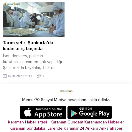
12 bin-13 ...
başladı. 1.400 markette etiketler
değiştirildi. Hafta başına ...
Tarım şehri Şanlıurfa’da
kadınlar iş başında
İsot, domates, patlıcan
kurutmalıklarının en çok yapıldığı
Şanlıurfa’da bayanlar, Ticaret
Bakanlığı’nın takviyesi ile
16.01.2022 15:00
0
kooperatif çatısı altında ...
Memur70 Sosyal Medya hesaplarını takip ediniz.
Karaman Haber sitesi
Karaman Gündem
Karamandan
Haberler
Karaman Sondakika
Larende
Karaman24
Ankara
Ankarahaber