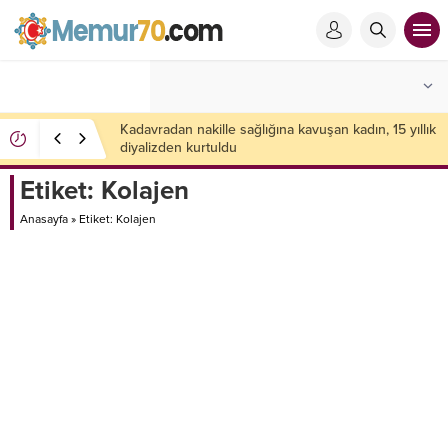
Kadavradan nakille sağlığına kavuşan kadın, 15 yıllık
diyalizden kurtuldu
Etiket:
Kolajen
Anasayfa
»
Etiket: Kolajen