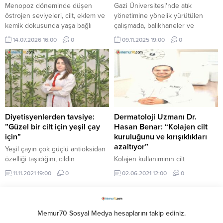
Menopoz döneminde düşen
Gazi Üniversitesi'nde atık
östrojen seviyeleri, cilt, eklem ve
yönetimine yönelik yürütülen
kemik dokusunda yaşa bağlı
çalışmada, balıkhaneler ve
değişimlerin daha belirgin hale
restoranlardan toplanan balık
14.07.2026 16:00
0
09.11.2025 19:00
0
gelmesine sebep olabiliyor. Orzax
kılçıkları, cilt, kemik, tendon, deri
Medikal Grup Müdürü Dr. Göktuğ
ve diş gibi yapıların temel
Göktaş, kolajen peptitlerine ilişkin
bileşeninde yer alan tip 1 kolajene
bilimsel verilerin umut verici
dönüştürüldü.
olduğunu, ancak takviye
kullanımının bireysel sağlık
durumuna göre değerlendirilmesi
gerektiğini belirtiyor.
Diyetisyenlerden tavsiye:
Dermatoloji Uzmanı Dr.
”Güzel bir cilt için yeşil çay
Hasan Benar: “Kolajen cilt
için”
kuruluğunu ve kırışıklıkları
azaltıyor”
Yeşil çayın çok güçlü antioksidan
özelliği taşıdığını, cildin
Kolajen kullanımının cilt
yenilenmesini hızlandırdığını ve
kuruluğunu ve kırışıklığını azalttığı
11.11.2021 19:00
0
02.06.2021 12:00
0
kırışıklıkları önlemek için kolajen
belirtildi. Bahisle ilgili
üretimini ...
açıklamalarda bulunan
Dermatoloji Uzmanı Dr. Hasan ...
Memur70 Sosyal Medya hesaplarını takip ediniz.