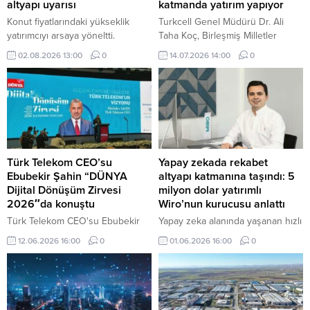
altyapı uyarısı
katmanda yatırım yapıyor
Konut fiyatlarındaki yükseklik
Turkcell Genel Müdürü Dr. Ali
yatırımcıyı arsaya yöneltti.
Taha Koç, Birleşmiş Milletler
Büyükşehirlerin gelişim
bünyesindeki Uluslararası
02.08.2026 13:00
0
14.07.2026 14:00
0
akslarındaki araziler değer
Telekomünikasyon Birliği’nin (ITU)
kazanırken, sektör temsilcileri
düzenlediği İyilik İçin Yapay Zekâ
hisseli tapular ve imar vaatlerine
Zirvesi’ne katıldı. İki ayrı oturumda
karşı dikkatli olunması gerektiğini
konuşma yapan Koç, sektörel
vurguluyor.
dönüşüme ilişkin mesajlar
verirken, Turkcell’in yapay zekâ
odaklı altyapı yatırımları hakkında
önemli açıklamalarda bulundu.
Türk Telekom CEO’su
Yapay zekada rekabet
Ebubekir Şahin “DÜNYA
altyapı katmanına taşındı: 5
Dijital Dönüşüm Zirvesi
milyon dolar yatırımlı
2026″da konuştu
Wiro’nun kurucusu anlattı
Türk Telekom CEO'su Ebubekir
Yapay zeka alanında yaşanan hızlı
Şahin, 5G'nin başarısının
gelişim, şirketler arasındaki
12.06.2026 16:00
0
01.06.2026 16:00
0
temelinde güçlü fiber altyapı
rekabetin yönünü köklü biçimde
bulunduğunu, fiber yatırımlarını
değiştiriyor.
Türkiye'yi 5G çağına hazırlamak
için yaptıklarını belirtti.