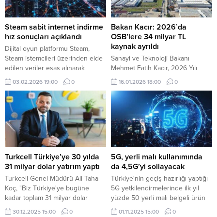
Steam sabit internet indirme
Bakan Kacır: 2026’da
hız sonuçları açıklandı
OSB’lere 34 milyar TL
kaynak ayrıldı
Dijital oyun platformu Steam,
Steam istemcileri üzerinden elde
Sanayi ve Teknoloji Bakanı
edilen veriler esas alınarak
Mehmet Fatih Kacır, 2026 Yılı
Türkiye’deki internet servis
Kamu Yatırım Programı
03.02.2026 19:00
0
16.01.2026 18:00
0
sağlayıcılarının (ISS) gerçek
kapsamında Organize Sanayi
kullanıcı trafiğine dayalı indirme
Bölgeleri (OSB) için 17,6 milyar lira,
performansını içeren son
sanayi siteleri için ise 16,4 milyar
verilerini paylaştı
lira kaynak ayrıldığını açıkladı.
Turkcell Türkiye’ye 30 yılda
5G, yerli malı kullanımında
31 milyar dolar yatırım yaptı
da 4,5G’yi sollayacak
Turkcell Genel Müdürü Ali Taha
Türkiye'nin geçiş hazırlığı yaptığı
Koç, "Biz Türkiye'ye bugüne
5G yetkilendirmelerinde ilk yıl
kadar toplam 31 milyar dolar
yüzde 50 yerli malı belgeli ürün
yatırım yaptık." ifadelerini kullandı.
ve en az yüzde 5 milli
30.12.2025 15:00
0
01.11.2025 15:00
0