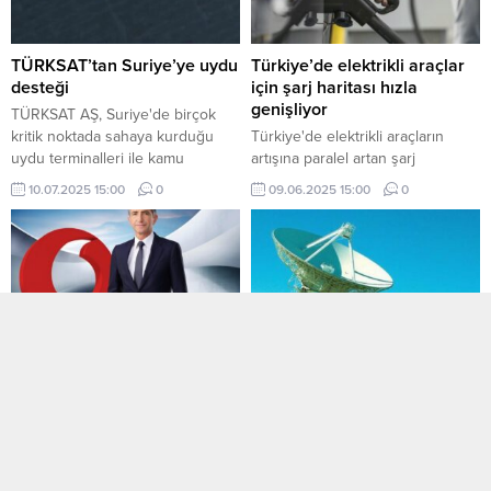
TÜRKSAT’tan Suriye’ye uydu
Türkiye’de elektrikli araçlar
desteği
için şarj haritası hızla
genişliyor
TÜRKSAT AŞ, Suriye'de birçok
kritik noktada sahaya kurduğu
Türkiye'de elektrikli araçların
uydu terminalleri ile kamu
artışına paralel artan şarj
otoritelerinin hızlı, kesintisiz ve
istasyonlarının sayısı 12 bine
10.07.2025 15:00
0
09.06.2025 15:00
0
güvenli bağlantıya kavuşmasını
yaklaşırken, istasyonlar, büyük
sağladı.
şehirler ve turizm bölgelerinde
yoğunlaşıyor.
Vodafone’dan 5G öncesi
“Milli uydu şirketi” için yol
sektörde yapısal reform
haritası çizildi
çağrısı
Türkiye'de uydu teknolojilerinde
Aksoy: Sektörümüzde önemli
elde edilen AR-GE ve üretim
gelişim alanları söz konusu ve
kabiliyetlerinin ticarileştirilmesi ile
köklü bir yapısal dönüşüm
ulusal güvenliğe katkı sağlanması
18.04.2025 17:00
0
06.04.2025 15:00
0