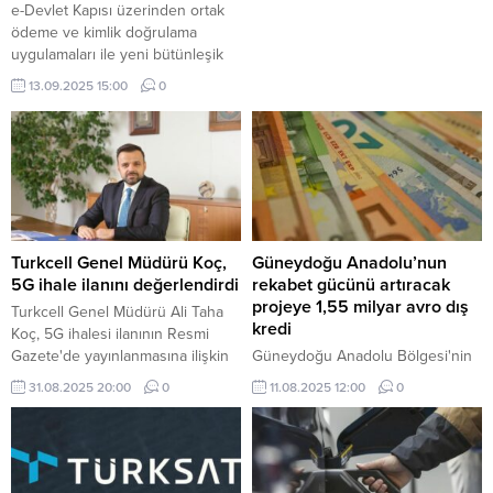
e-Devlet Kapısı üzerinden ortak
ödeme ve kimlik doğrulama
uygulamaları ile yeni bütünleşik
hizmetlerin de tasarlanması, kamu
13.09.2025 15:00
0
ortak bildirim sisteminin
uygulamaya alınması planlanıyor.
Turkcell Genel Müdürü Koç,
Güneydoğu Anadolu’nun
5G ihale ilanını değerlendirdi
rekabet gücünü artıracak
projeye 1,55 milyar avro dış
Turkcell Genel Müdürü Ali Taha
kredi
Koç, 5G ihalesi ilanının Resmi
Gazete'de yayınlanmasına ilişkin
Güneydoğu Anadolu Bölgesi'nin
yaptığı açıklamada, 5G
rekabet gücünü önemli ölçüde
31.08.2025 20:00
0
11.08.2025 12:00
0
teknolojisini Türkiye'nin
artıracak Dörtyol-Hassa Otoyol ve
dijitalleşme sürecinde tarihi bir
Demir Yolu Projesi için 1,55 milyar
adım olarak nitelendirdiklerini
avro tutarında dış finansman
belirtti.
temin edildi.