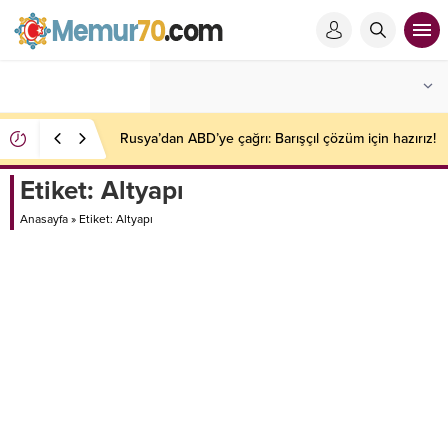
Rusya’dan ABD’ye çağrı: Barışçıl çözüm için hazırız!
Etiket:
Altyapı
Anasayfa
»
Etiket: Altyapı