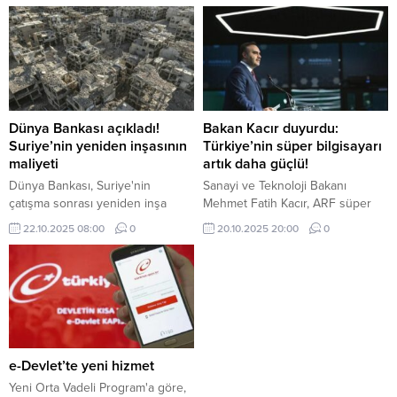
haberleşme ürünü kullanma
yükümlülüğü olacak.
Dünya Bankası açıkladı!
Bakan Kacır duyurdu:
Suriye’nin yeniden inşasının
Türkiye’nin süper bilgisayarı
maliyeti
artık daha güçlü!
Dünya Bankası, Suriye'nin
Sanayi ve Teknoloji Bakanı
çatışma sonrası yeniden inşa
Mehmet Fatih Kacır, ARF süper
maliyetinin 216 milyar dolar
bilgisayarı ve TRUBA altyapısı ile
22.10.2025 08:00
0
20.10.2025 20:00
0
olduğunun tahmin edildiğini
Türkiye’nin yüksek başarımlı
bildirdi.
hesaplama kapasitesini
artırdıklarını açıkladı
e-Devlet’te yeni hizmet
Yeni Orta Vadeli Program'a göre,