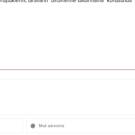
rüştüklerini, tarafların “birbirlerine saldırmama” konusunda