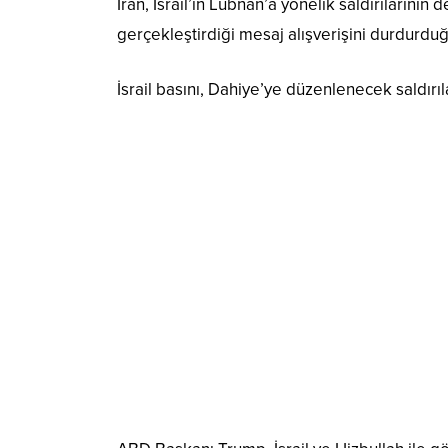
İran, İsrail’in Lübnan’a yönelik saldırıların
gerçekleştirdiği mesaj alışverişini durdurd
İsrail basını, Dahiye’ye düzenlenecek saldır