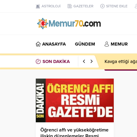
ASTROLOJİ
GAZETELER
SİTENE EKLE
ANASAYFA
GÜNDEM
MEMUR
SON DAKİKA
Albaraka Türk’te
Öğrenci affı ve yükseköğretime
ilişkin düzenlemeler Resmi