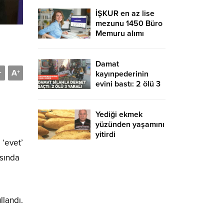
İŞKUR en az lise
mezunu 1450 Büro
Memuru alımı
devam ediyor!
KPSS şartsız ve
sınavsız başvuru
Damat
A
-
+
kayınpederinin
evini bastı: 2 ölü 3
yaralı
i
Yediği ekmek
yüzünden yaşamını
yitirdi
‘evet’
ısında
llandı.