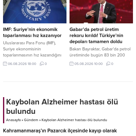
görüşlerini güçlendirdi.
IMF: Suriye’nin ekonomik
Gabar’da petrol üretim
toparlanması hız kazanıyor
rekoru kırıldı! Türkiye’nin
depoları tamamen doldu
Uluslararası Para Fonu (IMF),
Suriye ekonomisinin
Bakan Bayraktar, Gabar'da petrol
toparlanmasının hız kazandığını
üretiminde bugün 83 bin 200
belirterek, bölgede devam eden
varile ulaşılarak rekor kırıldığını
06.08.2026 18:00
0
05.08.2026 10:00
0
çatışmalara rağmen ekonominin
duyurdu. Depo kapasitesinin
bu yıl çift haneli büyümesinin
arttırılacağını ifade eden
beklendiğini bildirdi.
Bayraktar, "Türkiye'nin bütün
enerji depolama tesisleri dolu
durumda" dedi.
Kaybolan Alzheimer hastası ölü
bulundu
Anasayfa
»
Gündem
»
Kaybolan Alzheimer hastası ölü bulundu
Kahramanmaraş’ın Pazarcık ilçesinde kayıp olarak