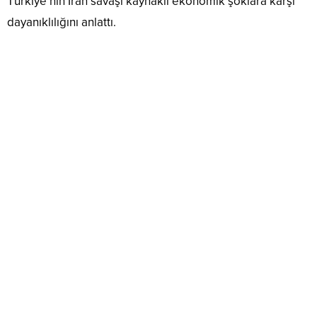
Türkiye’nin İran savaşı kaynaklı ekonomik şoklara karşı
dayanıklılığını anlattı.