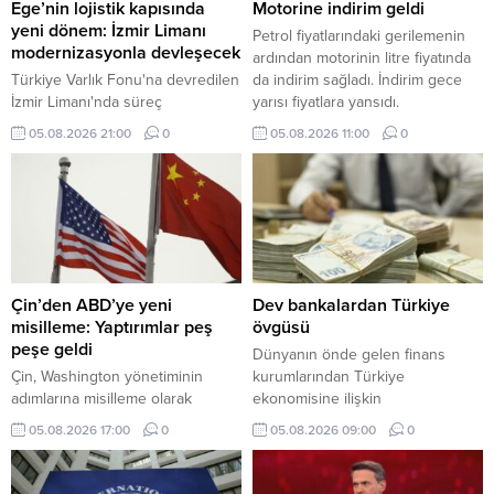
Ege’nin lojistik kapısında
Motorine indirim geldi
yeni dönem: İzmir Limanı
Petrol fiyatlarındaki gerilemenin
modernizasyonla devleşecek
ardından motorinin litre fiyatında
Türkiye Varlık Fonu'na devredilen
da indirim sağladı. İndirim gece
İzmir Limanı'nda süreç
yarısı fiyatlara yansıdı.
tamamlandı. Mülkiyeti kamuda
05.08.2026 21:00
0
05.08.2026 11:00
0
kalacak dev tesis, Alport
işletmeciliği ve kapsamlı
modernizasyon yatırımlarıyla
küresel lojistik merkezine
dönüşecek.
Çin’den ABD’ye yeni
Dev bankalardan Türkiye
misilleme: Yaptırımlar peş
övgüsü
peşe geldi
Dünyanın önde gelen finans
Çin, Washington yönetiminin
kurumlarından Türkiye
adımlarına misilleme olarak
ekonomisine ilişkin
ABD'ye İHA ihracatını yasaklayan
değerlendirmelerinde olumlu
05.08.2026 17:00
0
05.08.2026 09:00
0
ve 6 Amerikan şirketine yaptırım
beklentilerini artırmaya devam
öngören yeni düzenlemelerini
ediyor. HSBC ve Deutsche Bank,
duyurdu.
Türk varlıklarına yönelik olumlu