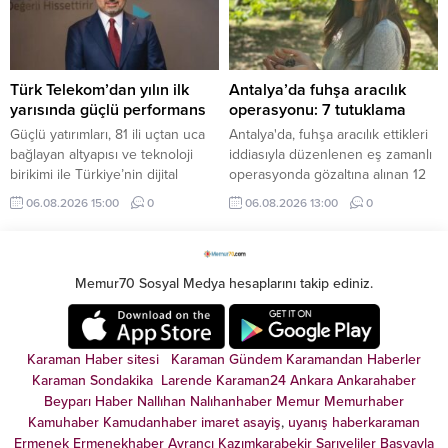
Türk Telekom’dan yılın ilk
Antalya’da fuhşa aracılık
yarısında güçlü performans
operasyonu: 7 tutuklama
Güçlü yatırımları, 81 ili uçtan uca
Antalya'da, fuhşa aracılık ettikleri
bağlayan altyapısı ve teknoloji
iddiasıyla düzenlenen eş zamanlı
birikimi ile Türkiye’nin dijital
operasyonda gözaltına alınan 12
dönüşümüne öncülük eden Türk
şüpheliden 7’si tutuklandı, 4’ü adli
06.08.2026 15:00
0
06.08.2026 13:00
0
Telekom, 2026 yılı ikinci çeyrek
kontrol şartıyla, 1'i savcılıktan
finansal ve operasyonel
serbest bırakıldı.
sonuçlarını açıkladı.
Memur70 Sosyal Medya hesaplarını takip ediniz.
Karaman Haber sitesi
Karaman Gündem
Karamandan
Haberler
Karaman Sondakika
Larende
Karaman24
Ankara
Ankarahaber
Beyparı Haber
Nallıhan
Nalıhanhaber
Memur
Memurhaber
Kamuhaber
Kamudanhaber
imaret
asayiş
,
uyanış
haberkaraman
Ermenek
Ermenekhaber
Ayrancı
Kazımkarabekir
Sarıveliler
Başyayla