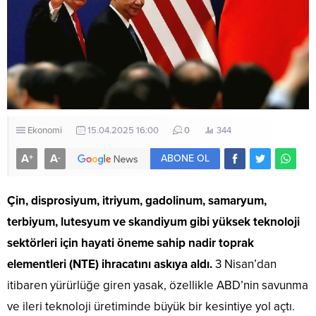
Ekonomi
15.04.2025 16:00
0
344
A
A
+
-
ABONE OL
Çin, disprosiyum, itriyum, gadolinum, samaryum,
terbiyum, lutesyum ve skandiyum gibi yüksek teknoloji
sektörleri için hayati öneme sahip nadir toprak
elementleri (NTE) ihracatını askıya aldı.
3 Nisan’dan
itibaren yürürlüğe giren yasak, özellikle ABD’nin savunma
ve ileri teknoloji üretiminde büyük bir kesintiye yol açtı.