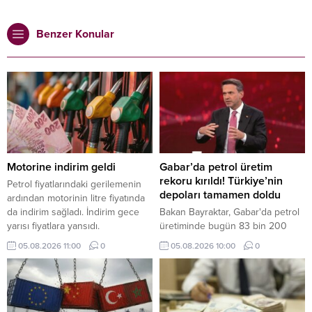
Benzer Konular
Motorine indirim geldi
Gabar’da petrol üretim
rekoru kırıldı! Türkiye’nin
Petrol fiyatlarındaki gerilemenin
depoları tamamen doldu
ardından motorinin litre fiyatında
da indirim sağladı. İndirim gece
Bakan Bayraktar, Gabar'da petrol
yarısı fiyatlara yansıdı.
üretiminde bugün 83 bin 200
varile ulaşılarak rekor kırıldığını
05.08.2026 11:00
0
05.08.2026 10:00
0
duyurdu. Depo kapasitesinin
arttırılacağını ifade eden
Bayraktar, "Türkiye'nin bütün
enerji depolama tesisleri dolu
durumda" dedi.