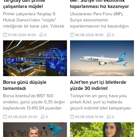
Yargıtay’dan primle
IMF: Suriye’nin ekonomik
çalışanlara müjde!
toparlanması hız kazanıyor
Primle çalışanlara Yargıtay 9.
Uluslararası Para Fonu (IMF),
Hukuk Dairesi’nden "müjde"
Suriye ekonomisinin
niteliğinde bir karar çıktı. Yüksek
toparlanmasının hız kazandığını
Mahkeme; hedefe bağlı ve tutarı
belirterek, bölgede devam eden
07.08.2026 14:00
0
06.08.2026 18:00
0
değişken satış primlerinin kıdem
çatışmalara rağmen ekonominin
tazminatına esas giydirilmiş
bu yıl çift haneli büyümesinin
ücrete eklenmesi gerektiğine
beklendiğini bildirdi.
hükmetti.
Borsa günü düşüşle
AJet’ten yurt içi biletlerde
tamamladı
yüzde 30 indirim!
Borsa İstanbul'da BIST 100
Türkiye’nin en genç hava yolu
endeksi, günü yüzde 0,35 değer
şirketi AJet, yurt içi hatlarda
kaybederek 13.410,54 puandan
geçerli indirimli bilet kampanyası
tamamladı.
başlattı.
03.08.2026 20:00
0
05.08.2026 14:00
0