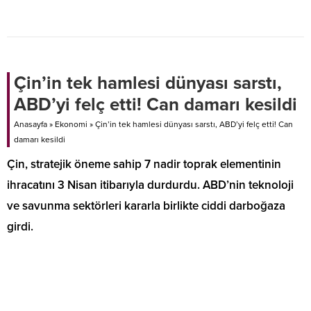
terörizmin bir parçası haline
ayı enflasyon verilerini
geldiğini söyledi.
değerlendirdi. Ekonomi yönetimi,
mali disiplin ve kalıcı fiyat istikrarı
hedefinden taviz verilmeyeceğini
vurguladı.
Çin’in tek hamlesi dünyası sarstı,
ABD’yi felç etti! Can damarı kesildi
Anasayfa
»
Ekonomi
»
Çin’in tek hamlesi dünyası sarstı, ABD’yi felç etti! Can
damarı kesildi
Çin, stratejik öneme sahip 7 nadir toprak elementinin
ihracatını 3 Nisan itibarıyla durdurdu. ABD’nin teknoloji
ve savunma sektörleri kararla birlikte ciddi darboğaza
girdi.