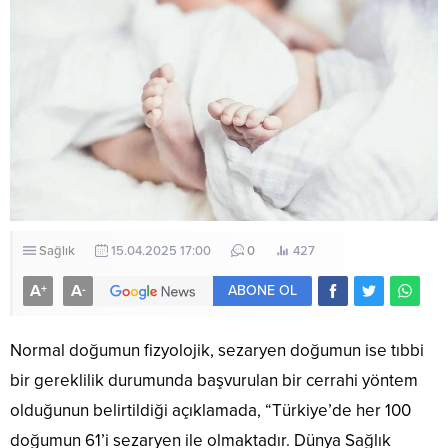
Sağlık
15.04.2025 17:00
0
427
A
A
+
-
ABONE OL
Normal doğumun fizyolojik, sezaryen doğumun ise tıbbi
bir gereklilik durumunda başvurulan bir cerrahi yöntem
olduğunun belirtildiği açıklamada, “Türkiye’de her 100
doğumun 61’i sezaryen ile olmaktadır. Dünya Sağlık