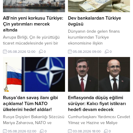
AB’nin yeni korkusu Türkiye:
Dev bankalardan Türkiye
Çin yatırımları mercek
övgüsü
altında
Dünyanın önde gelen finans
Avrupa Birliği, Çin ile yürüttüğü
kurumlarından Türkiye
ticaret mücadelesinde yeni bir
ekonomisine ilişkin
cepheyle karşı karşıya. Brüksel
değerlendirmelerinde olumlu
05.08.2026 12:00
0
05.08.2026 09:00
0
artık Çin'den gelen ürünler kadar,
beklentilerini artırmaya devam
Çinli şirketlerin Türkiye ve Fas'ta
ediyor. HSBC ve Deutsche Bank,
kurduğu üretim tesislerinde de
Türk varlıklarına yönelik olumlu
endişe duyuyor.
görüşlerini güçlendirdi.
Rusya’dan savaş ilanı gibi
Enflasyonda düşüş eğilimi
açıklama! Tüm NATO
sürüyor: Kalıcı fiyat istikrarı
ülkelerini hedef aldılar!
hedefi devam edecek
Rusya Dışişleri Bakanlığı Sözcüsü
Cumhurbaşkanı Yardımcısı Cevdet
Mariya Zaharova, NATO ve
Yılmaz ve Hazine ve Maliye
Avrupa Birliği’nin (AB) uluslararası
Bakanı Mehmet Şimşek, temmuz
05.08.2026 02:00
0
03.08.2026 18:00
0