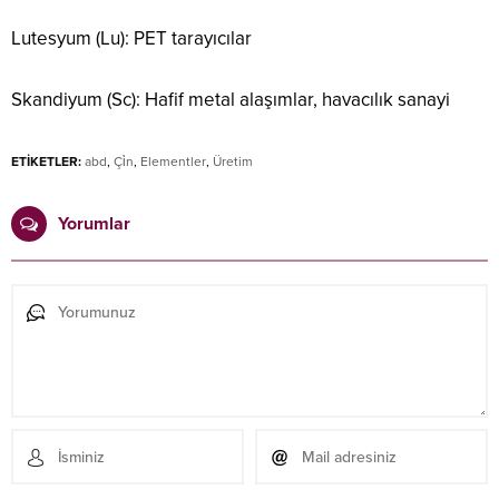
Lutesyum (Lu): PET tarayıcılar
Skandiyum (Sc): Hafif metal alaşımlar, havacılık sanayi
ETİKETLER:
abd
,
Çi̇n
,
Elementler
,
Üretim
Yorumlar