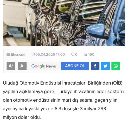
Ekonomi
05.04.2026 17:00
0
160
A
A
+
-
ABONE OL
Uludağ Otomotiv Endüstrisi İhracatçıları Birliğinden (OİB)
yapılan açıklamaya göre, Türkiye ihracatının lider sektörü
olan otomotiv endüstrisinin mart dış satımı, geçen yılın
aynı ayına kıyasla yüzde 6,3 düşüşle 3 milyar 293
milyon dolar oldu.