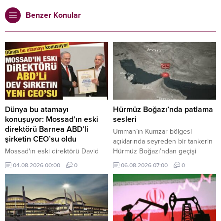
Benzer Konular
Dünya bu atamayı
Hürmüz Boğazı’nda patlama
konuşuyor: Mossad’ın eski
sesleri
direktörü Barnea ABD’li
Umman’ın Kumzar bölgesi
şirketin CEO’su oldu
açıklarında seyreden bir tankerin
Mossad'ın eski direktörü David
Hürmüz Boğazı’ndan geçişi
Barnea, ABD'li savunma şirketi
sırasında gemi yakınında iki
04.08.2026 00:00
0
06.08.2026 07:00
0
Ondas'ın Yönetim Kurulu Başkanı
patlama sesi duyulduğu bildirildi.
oldu.