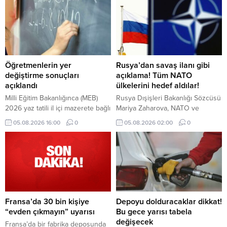
değerlendirdi. Ekonomi yönetimi,
mali disiplin ve kalıcı fiyat istikrarı
hedefinden taviz verilmeyeceğini
vurguladı.
Öğretmenlerin yer
Rusya’dan savaş ilanı gibi
değiştirme sonuçları
açıklama! Tüm NATO
açıklandı
ülkelerini hedef aldılar!
Milli Eğitim Bakanlığınca (MEB)
Rusya Dışişleri Bakanlığı Sözcüsü
2026 yaz tatili il içi mazerete bağlı
Mariya Zaharova, NATO ve
yer değiştirme başvurusunda
Avrupa Birliği’nin (AB) uluslararası
05.08.2026 16:00
0
05.08.2026 02:00
0
bulunan kadrolu öğretmenlerin
terörizmin bir parçası haline
atama sonuçları açıklandı.
geldiğini söyledi.
Fransa’da 30 bin kişiye
Depoyu dolduracaklar dikkat!
“evden çıkmayın” uyarısı
Bu gece yarısı tabela
değişecek
Fransa’da bir fabrika deposunda