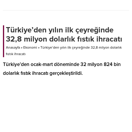
İsrail'in varlığının hiçbir
40 bin TL üzerindeki hasarlarda
anlaşmanın konusu olamayacağını
bağımsız eksper incelemesi
söyledi.
zorunlu olacak.
Türkiye’den yılın ilk çeyreğinde
32,8 milyon dolarlık fıstık ihracatı
Anasayfa
»
Ekonomi
»
Türkiye’den yılın ilk çeyreğinde 32,8 milyon dolarlık
fıstık ihracatı
Türkiye’den ocak-mart döneminde 32 milyon 824 bin
dolarlık fıstık ihracatı gerçekleştirildi.