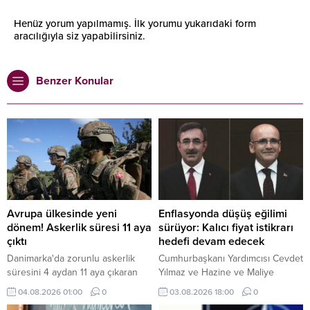
Henüz yorum yapılmamış. İlk yorumu yukarıdaki form
aracılığıyla siz yapabilirsiniz.
Benzer Konular
Avrupa ülkesinde yeni
Enflasyonda düşüş eğilimi
dönem! Askerlik süresi 11 aya
sürüyor: Kalıcı fiyat istikrarı
çıktı
hedefi devam edecek
Danimarka'da zorunlu askerlik
Cumhurbaşkanı Yardımcısı Cevdet
süresini 4 aydan 11 aya çıkaran
Yılmaz ve Hazine ve Maliye
yeni uygulama kapsamında ilk
Bakanı Mehmet Şimşek, temmuz
04.08.2026 01:00
0
03.08.2026 18:00
0
grup, askerlik hizmetine başladı.
ayı enflasyon verilerini