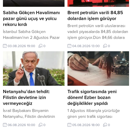
Sabiha Gökçen Havalimanı
Brent petrolün varili 84,85
pazar günü uçuş ve yolcu
dolardan işlem görüyor
rekoru kırdı
Brent petrolün varili uluslararası
İstanbul Sabiha Gökçen
vadeli piyasalarda 84,85 dolardan
Havalimanı'nın 2 Ağustos Pazar
işlem görüyor.Dün 84,66 dolara
günü 919 uçuş ve 174 bin 325
kadar yükselen Brent petrolün
03.08.2026 19:00
0
04.08.2026 13:00
0
yolcuya hizmet vererek uçuş ve
ekim vadeli varil fiyatı, günü 83,77
yolcu rekoru kırdığı bildirildi.
dolardan tamamladı.
Netanyahu’dan tehdit:
Trafik sigortasında yeni
Filistin devletine izin
dönem! Ezber bozan
vermeyeceğiz
değişiklikler yapıldı
İsrail Başbakanı Binyamin
1 Ağustos itibarıyla yürürlüğe
Netanyahu, Filistin devletinin
giren yeni trafik sigortası
kurulmasına kesinlikle izin
düzenlemesiyle eksper atamaları
06.08.2026 10:00
0
05.08.2026 18:00
0
vermeyeceklerini belirterek,
dijital sistem üzerinden yapılacak,