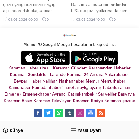
çıkan yangında insan sağlığı
Benzin ve motorinin ardından
açısından risk oluşturacak
LPG otogaz fiyatlarına da zam
maddelerin yayılmasının ardından
geliyor. 4 Ağustos gece
03.08.2026 00:00
0
03.08.2026 10:00
0
bölge sakinlerinden evden
yarısından itibaren geçerli olacak
çıkmamaları istendi.
2 lira 45 kuruşluk artışla birlikte,
LPG'li araç sahiplerinin depo
dolum maliyetleri yükselecek.
Memur70 Sosyal Medya hesaplarını takip ediniz.
Karaman Haber sitesi
Karaman Gündem
Karamandan
Haberler
Karaman Sondakika
Larende
Karaman24
Ankara
Ankarahaber
Beyparı Haber
Nallıhan
Nalıhanhaber
Memur
Memurhaber
Kamuhaber
Kamudanhaber
imaret
asayiş
,
uyanış
haberkaraman
Ermenek
Ermenekhaber
Ayrancı
Kazımkarabekir
Sarıveliler
Başyayla
Karaman Basın
Karaman Televizyon
Karaman Radyo
Karaman gazete
Künye
Yasal Uyarı