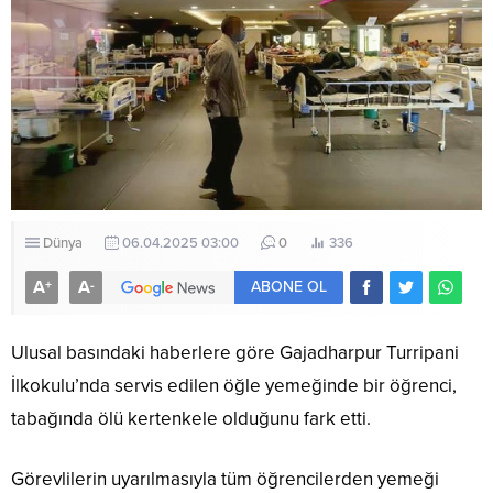
Dünya
06.04.2025 03:00
0
336
A
A
+
-
ABONE OL
Ulusal basındaki haberlere göre Gajadharpur Turripani
İlkokulu’nda servis edilen öğle yemeğinde bir öğrenci,
tabağında ölü kertenkele olduğunu fark etti.
Görevlilerin uyarılmasıyla tüm öğrencilerden yemeği