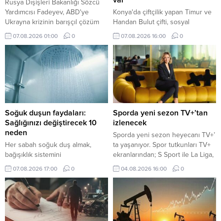
var
Rusya Dışişleri Bakanlığı Sözcü
Yardımcısı Fadeyev, ABD'ye
Konya'da çiftçilik yapan Timur ve
Ukrayna krizinin barışçıl çözüm
Handan Bulut çifti, sosyal
sürecine odaklanma çağrısında
medyada tanıştıkları aileleri "köy
07.08.2026 01:00
0
07.08.2026 16:00
0
bulunarak, "Amerikan
oteli" adını verdikleri çiftlik evinde
müzakerecilerinin yapıcı fikirleri
ücretsiz ağırlıyor.
varsa, bunları istişare etmeye her
zaman hazırız." dedi.
Soğuk duşun faydaları:
Sporda yeni sezon TV+’tan
Sağlığınızı değiştirecek 10
izlenecek
neden
Sporda yeni sezon heyecanı TV+’
Her sabah soğuk duş almak,
ta yaşanıyor. Spor tutkunları TV+
bağışıklık sistemini
ekranlarından; S Sport ile La Liga,
güçlendirmekten depresyonu
Serie A, NBA, EuroLeague, UFC
07.08.2026 17:00
0
04.08.2026 16:00
0
azaltmaya kadar birçok sağlık
ve MotoGP, tabii Spor ile seçili
faydası sunuyor. Peki soğuk
Şampiyonlar Ligi ve FA Cup
duşun faydaları nelerdir ve nasıl
karşılaşmaları, Eurosport ile de
başlanır?
tenis ve bisiklet yayınları gibi
dünyanın önde gelen spor