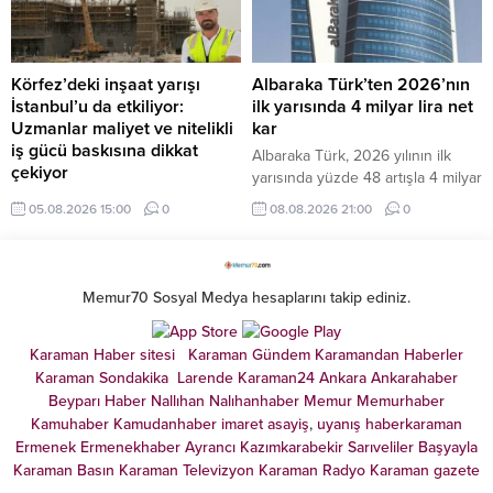
oldu.
Körfez’deki inşaat yarışı
Albaraka Türk’ten 2026’nın
İstanbul’u da etkiliyor:
ilk yarısında 4 milyar lira net
Uzmanlar maliyet ve nitelikli
kar
iş gücü baskısına dikkat
Albaraka Türk, 2026 yılının ilk
çekiyor
yarısında yüzde 48 artışla 4 milyar
Körfez ülkelerinde hızlanan otel,
lira net kar elde etti.
05.08.2026 15:00
0
08.08.2026 21:00
0
konut ve karma kullanım projeleri,
yalnızca bölgesel bir yatırım
hareketi olarak değil, Türkiye’deki
inşaat ekosistemini de etkileyen
Memur70 Sosyal Medya hesaplarını takip ediniz.
yeni bir dalga olarak
değerlendiriliyor.
Karaman Haber sitesi
Karaman Gündem
Karamandan
Haberler
Karaman Sondakika
Larende
Karaman24
Ankara
Ankarahaber
Beyparı Haber
Nallıhan
Nalıhanhaber
Memur
Memurhaber
Kamuhaber
Kamudanhaber
imaret
asayiş
,
uyanış
haberkaraman
Ermenek
Ermenekhaber
Ayrancı
Kazımkarabekir
Sarıveliler
Başyayla
Karaman Basın
Karaman Televizyon
Karaman Radyo
Karaman gazete