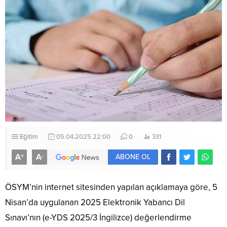
Eğitim
05.04.2025 22:00
0
331
A
A
+
-
ABONE OL
ÖSYM’nin internet sitesinden yapılan açıklamaya göre, 5
Nisan’da uygulanan 2025 Elektronik Yabancı Dil
Sınavı’nın (e-YDS 2025/3 İngilizce) değerlendirme