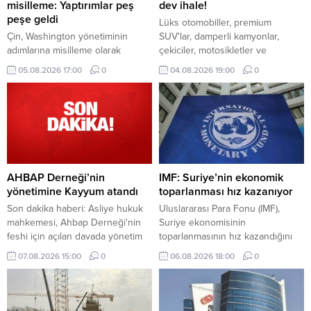
misilleme: Yaptırımlar peş
dev ihale!
peşe geldi
Lüks otomobiller, premium
Çin, Washington yönetiminin
SUV'lar, damperli kamyonlar,
adımlarına misilleme olarak
çekiciler, motosikletler ve
ABD'ye İHA ihracatını yasaklayan
ekonomik binek araçlar ihalede
05.08.2026 17:00
0
04.08.2026 19:00
0
ve 6 Amerikan şirketine yaptırım
alıcılarını bekliyor. İşte detaylar...
öngören yeni düzenlemelerini
duyurdu.
AHBAP Derneği’nin
IMF: Suriye’nin ekonomik
yönetimine Kayyum atandı
toparlanması hız kazanıyor
Son dakika haberi: Asliye hukuk
Uluslararası Para Fonu (IMF),
mahkemesi, Ahbap Derneği'nin
Suriye ekonomisinin
feshi için açılan davada yönetim
toparlanmasının hız kazandığını
kayyumu atanmasına hükmetti.
belirterek, bölgede devam eden
07.08.2026 15:00
0
06.08.2026 18:00
0
Derneğim tüm faaliyetleri
çatışmalara rağmen ekonominin
tedbiren durduruldu.
bu yıl çift haneli büyümesinin
Mahkemenin bu kararı ile
beklendiğini bildirdi.
derneğin fesih süreci başlamış