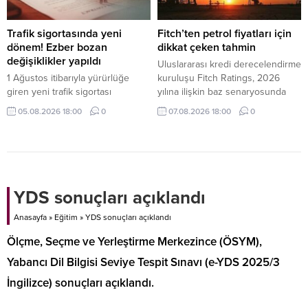
müsabakalarını takip edebiliyor.
Trafik sigortasında yeni
Fitch’ten petrol fiyatları için
dönem! Ezber bozan
dikkat çeken tahmin
değişiklikler yapıldı
Uluslararası kredi derecelendirme
1 Ağustos itibarıyla yürürlüğe
kuruluşu Fitch Ratings, 2026
giren yeni trafik sigortası
yılına ilişkin baz senaryosunda
düzenlemesiyle eksper atamaları
Brent petrolün ortalama varil
05.08.2026 18:00
0
07.08.2026 18:00
0
dijital sistem üzerinden yapılacak,
fiyatının 87 dolar seviyesinde
40 bin TL üzerindeki hasarlarda
gerçekleşmesini beklediğini
bağımsız eksper incelemesi
açıkladı.
zorunlu olacak.
YDS sonuçları açıklandı
Anasayfa
»
Eğitim
»
YDS sonuçları açıklandı
Ölçme, Seçme ve Yerleştirme Merkezince (ÖSYM),
Yabancı Dil Bilgisi Seviye Tespit Sınavı (e-YDS 2025/3
İngilizce) sonuçları açıklandı.