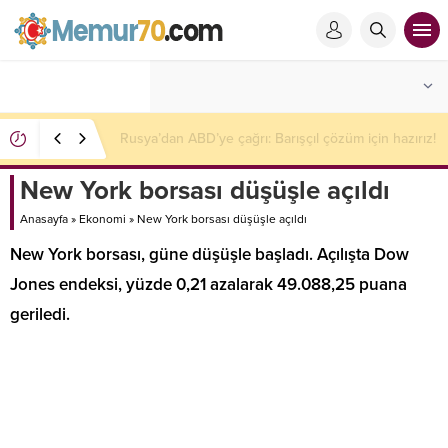
Mossad’da İran krizi: 2 üst düzey yetkili görevden
alındı
New York borsası düşüşle açıldı
Anasayfa
»
Ekonomi
»
New York borsası düşüşle açıldı
New York borsası, güne düşüşle başladı. Açılışta Dow
Jones endeksi, yüzde 0,21 azalarak 49.088,25 puana
geriledi.