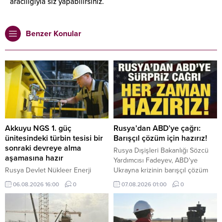
aracılığıyla siz yapabilirsiniz.
Benzer Konular
Akkuyu NGS 1. güç
Rusya’dan ABD’ye çağrı:
ünitesindeki türbin tesisi bir
Barışçıl çözüm için hazırız!
sonraki devreye alma
Rusya Dışişleri Bakanlığı Sözcü
aşamasına hazır
Yardımcısı Fadeyev, ABD'ye
Rusya Devlet Nükleer Enerji
Ukrayna krizinin barışçıl çözüm
Kuruluşu Rosatom tarafından inşa
sürecine odaklanma çağrısında
06.08.2026 16:00
0
07.08.2026 01:00
0
edilen Akkuyu Nükleer Güç
bulunarak, "Amerikan
Santralinin (NGS) 1. güç
müzakerecilerinin yapıcı fikirleri
ünitesindeki türbin tesisi
varsa, bunları istişare etmeye her
sistemlerinin buhar almaya hazır
zaman hazırız." dedi.