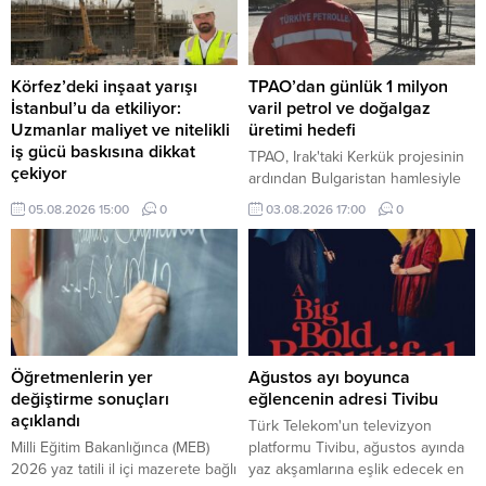
hale geldiğini gösteren kritik test
başarıyla yürütüldü.
Körfez’deki inşaat yarışı
TPAO’dan günlük 1 milyon
İstanbul’u da etkiliyor:
varil petrol ve doğalgaz
Uzmanlar maliyet ve nitelikli
üretimi hedefi
iş gücü baskısına dikkat
TPAO, Irak'taki Kerkük projesinin
çekiyor
ardından Bulgaristan hamlesiyle
Körfez ülkelerinde hızlanan otel,
uluslararası faaliyet alanını kara
05.08.2026 15:00
0
03.08.2026 17:00
0
konut ve karma kullanım projeleri,
üretiminden deniz arama
yalnızca bölgesel bir yatırım
projelerine genişleterek
hareketi olarak değil, Türkiye’deki
sektördeki etkinliğini artırma
inşaat ekosistemini de etkileyen
yolunda önemli adımlar atıyor.
yeni bir dalga olarak
değerlendiriliyor.
Öğretmenlerin yer
Ağustos ayı boyunca
değiştirme sonuçları
eğlencenin adresi Tivibu
açıklandı
Türk Telekom'un televizyon
Milli Eğitim Bakanlığınca (MEB)
platformu Tivibu, ağustos ayında
2026 yaz tatili il içi mazerete bağlı
yaz akşamlarına eşlik edecek en